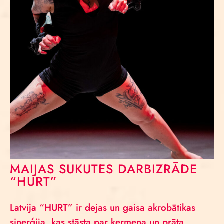
MAIJAS SUKUTES DARBIZRĀDE
“HURT”
Latvija “HURT” ir dejas un gaisa akrobātikas
sinerģija, kas stāsta par ķermeņa un prāta