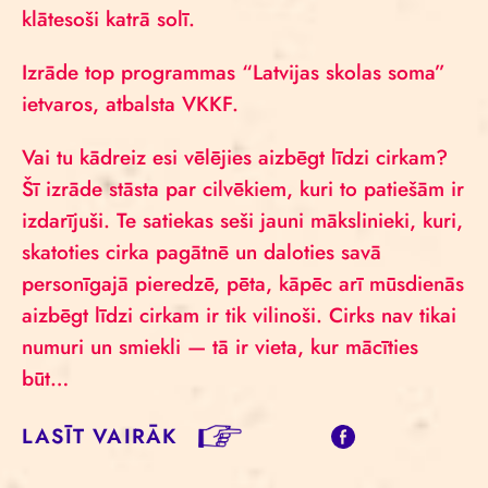
klātesoši katrā solī.
Izrāde top programmas “Latvijas skolas soma”
ietvaros, atbalsta VKKF.
Vai tu kādreiz esi vēlējies aizbēgt līdzi cirkam?
Šī izrāde stāsta par cilvēkiem, kuri to patiešām ir
izdarījuši. Te satiekas seši jauni mākslinieki, kuri,
skatoties cirka pagātnē un daloties savā
personīgajā pieredzē, pēta, kāpēc arī mūsdienās
aizbēgt līdzi cirkam ir tik vilinoši. Cirks nav tikai
numuri un smiekli — tā ir vieta, kur mācīties
būt…
LASĪT VAIRĀK