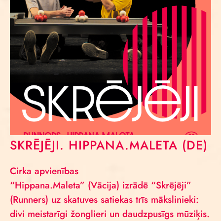
SKRĒJĒJI. HIPPANA.MALETA (DE)
Cirka apvienības
“Hippana.Maleta” (Vācija) izrādē “Skrējēji”
(Runners) uz skatuves satiekas trīs mākslinieki:
divi meistarīgi žonglieri un daudzpusīgs mūziķis.