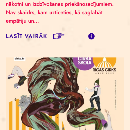
nākotni un izdzīvošanas priekšnosacījumiem.
Nav skaidrs, kam uzticēties, kā saglabāt
empātiju un…
LASĪT VAIRĀK