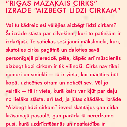
"RĪGAS MAZĀKAIS CIRKS"
IZRĀDE "AIZBĒGT LĪDZI CIRKAM"
Vai tu kādreiz esi vēlējies aizbēgt līdzi cirkam?
Šī izrāde stāsta par cilvēkiem, kuri to patiešām ir
izdarījuši. Te satiekas seši jauni mākslinieki, kuri,
skatoties cirka pagātnē un daloties savā
personīgajā pieredzē, pēta, kāpēc arī mūsdienās
aizbēgt līdzi cirkam ir tik vilinoši. Cirks nav tikai
numuri un smiekli — tā ir vieta, kur mācīties būt
kopā, uzticēties otram un noticēt sev. Vēl jo
vairāk — tā ir vieta, kurā katrs var kļūt par daļu
no lielāka stāsta, arī tad, ja jūtas citādāks. Izrāde
“Aizbēgt līdzi cirkam” ieved skatītājus gan cirka
krāsainajā pasaulē, gan parāda tā neredzamo
pusi, kurā uzdrīkstēšanās un neatlaidība ir