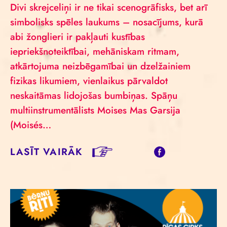
Divi skrejceliņi ir ne tikai scenogrāfisks, bet arī
simbolisks spēles laukums – nosacījums, kurā
abi žonglieri ir pakļauti kustības
iepriekšnoteiktībai, mehāniskam ritmam,
atkārtojuma neizbēgamībai un dzelžainiem
fizikas likumiem, vienlaikus pārvaldot
neskaitāmas lidojošas bumbiņas. Spāņu
multiinstrumentālists Moises Mas Garsija
(Moisés…
LASĪT VAIRĀK