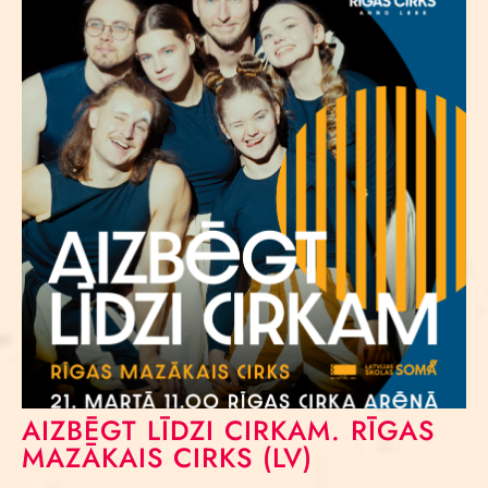
AIZBĒGT LĪDZI CIRKAM. RĪGAS
MAZĀKAIS CIRKS (LV)