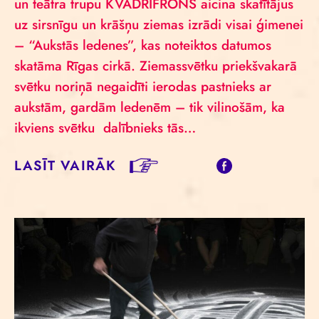
un teātra trupu KVADRIFRONS aicina skatītājus
uz sirsnīgu un krāšņu ziemas izrādi visai ģimenei
– “Aukstās ledenes”, kas noteiktos datumos
skatāma Rīgas cirkā. Ziemassvētku priekšvakarā
svētku noriņā negaidīti ierodas pastnieks ar
aukstām, gardām ledenēm – tik vilinošām, ka
ikviens svētku dalībnieks tās…
LASĪT VAIRĀK