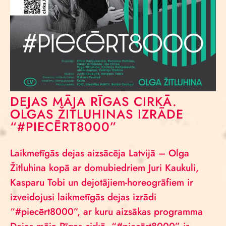
DEJAS MĀJA RĪGAS CIRKĀ.
OLGAS ŽITLUHINAS IZRĀDE
“#PIECĒRT8000”
Laikmetīgās dejas aizsācēja Latvijā – Olga
Žitluhina kopā ar domubiedriem Juri Kaukuli,
Kasparu Tobi un dejotājiem-horeogrāfiem ir
izveidojusi laikmetīgās dejas izrādi
“#piecērt8000”, ar kuru aizsākas programma