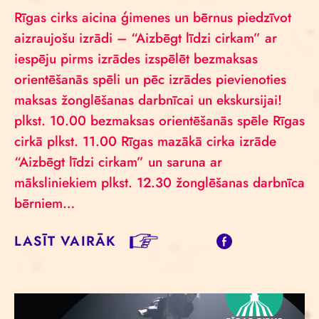
Rīgas cirks aicina ģimenes un bērnus piedzīvot
aizraujošu izrādi – “Aizbēgt līdzi cirkam” ar
iespēju pirms izrādes izspēlēt bezmaksas
orientēšanās spēli un pēc izrādes pievienoties
maksas žonglēšanas darbnīcai un ekskursijai!
plkst. 10.00 bezmaksas orientēšanās spēle Rīgas
cirkā plkst. 11.00 Rīgas mazākā cirka izrāde
“Aizbēgt līdzi cirkam” un saruna ar
māksliniekiem plkst. 12.30 žonglēšanas darbnīca
bērniem…
LASĪT VAIRĀK