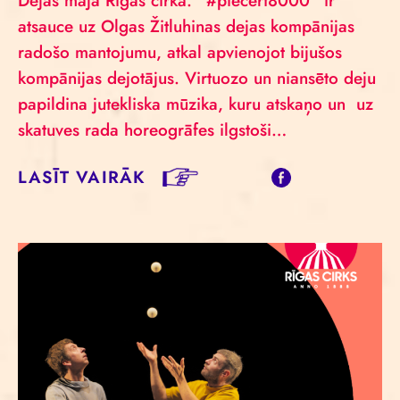
Dejas māja Rīgas cirkā. “#piecērt8000” ir
atsauce uz Olgas Žitluhinas dejas kompānijas
radošo mantojumu, atkal apvienojot bijušos
kompānijas dejotājus. Virtuozo un niansēto deju
papildina jutekliska mūzika, kuru atskaņo un uz
skatuves rada horeogrāfes ilgstoši…
LASĪT VAIRĀK