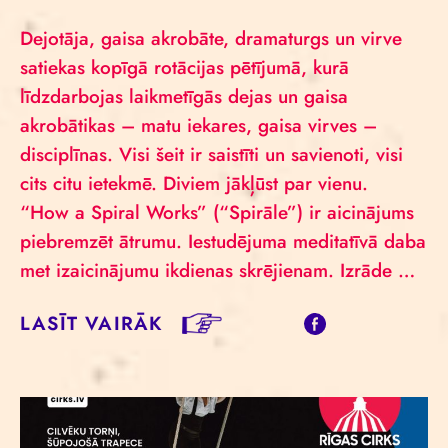
Dejotāja, gaisa akrobāte, dramaturgs un virve
satiekas kopīgā rotācijas pētījumā, kurā
līdzdarbojas laikmetīgās dejas un gaisa
akrobātikas – matu iekares, gaisa virves –
disciplīnas. Visi šeit ir saistīti un savienoti, visi
cits citu ietekmē. Diviem jākļūst par vienu.
“How a Spiral Works” (“Spirāle”) ir aicinājums
piebremzēt ātrumu. Iestudējuma meditatīvā daba
met izaicinājumu ikdienas skrējienam. Izrāde …
LASĪT VAIRĀK