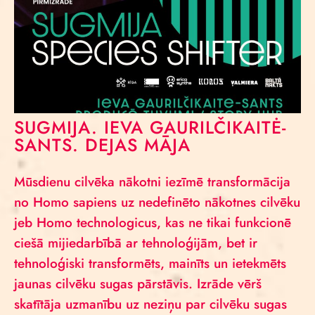
SUGMIJA. IEVA GAURILČIKAITĖ-
SANTS. DEJAS MĀJA
Mūsdienu cilvēka nākotni iezīmē transformācija
no Homo sapiens uz nedefinēto nākotnes cilvēku
jeb Homo technologicus, kas ne tikai funkcionē
ciešā mijiedarbībā ar tehnoloģijām, bet ir
tehnoloģiski transformēts, mainīts un ietekmēts
jaunas cilvēku sugas pārstāvis. Izrāde vērš
skatītāja uzmanību uz neziņu par cilvēku sugas