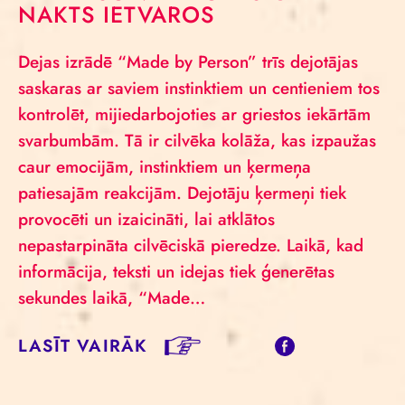
NAKTS IETVAROS
Dejas izrādē “Made by Person” trīs dejotājas
saskaras ar saviem instinktiem un centieniem tos
kontrolēt, mijiedarbojoties ar griestos iekārtām
svarbumbām. Tā ir cilvēka kolāža, kas izpaužas
caur emocijām, instinktiem un ķermeņa
patiesajām reakcijām. Dejotāju ķermeņi tiek
provocēti un izaicināti, lai atklātos
nepastarpināta cilvēciskā pieredze. Laikā, kad
informācija, teksti un idejas tiek ģenerētas
sekundes laikā, “Made…
LASĪT VAIRĀK