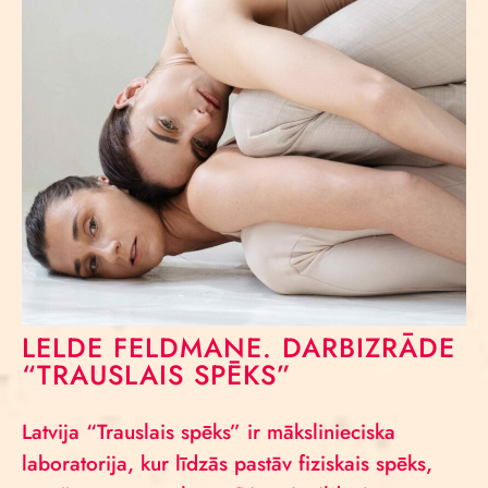
LELDE FELDMANE. DARBIZRĀDE
“TRAUSLAIS SPĒKS”
Latvija “Trauslais spēks” ir mākslinieciska
laboratorija, kur līdzās pastāv fiziskais spēks,