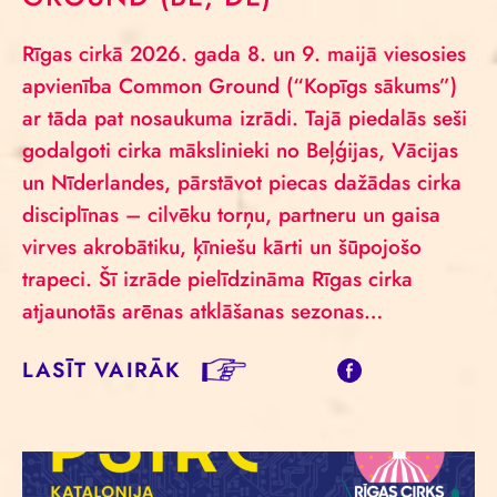
Rīgas cirkā 2026. gada 8. un 9. maijā viesosies
apvienība Common Ground (“Kopīgs sākums”)
ar tāda pat nosaukuma izrādi. Tajā piedalās seši
godalgoti cirka mākslinieki no Beļģijas, Vācijas
un Nīderlandes, pārstāvot piecas dažādas cirka
disciplīnas – cilvēku torņu, partneru un gaisa
virves akrobātiku, ķīniešu kārti un šūpojošo
trapeci. Šī izrāde pielīdzināma Rīgas cirka
atjaunotās arēnas atklāšanas sezonas…
LASĪT VAIRĀK