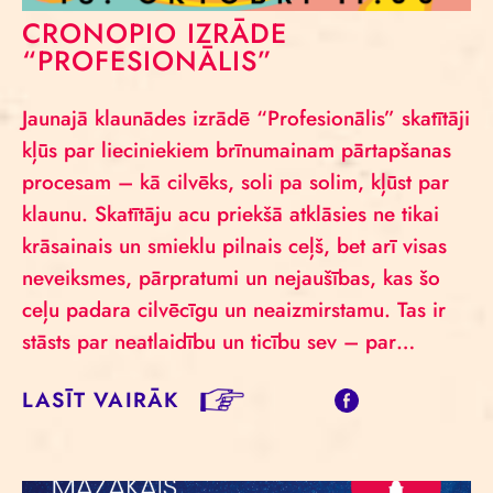
CRONOPIO IZRĀDE
“PROFESIONĀLIS”
Jaunajā klaunādes izrādē “Profesionālis” skatītāji
kļūs par lieciniekiem brīnumainam pārtapšanas
procesam – kā cilvēks, soli pa solim, kļūst par
klaunu. Skatītāju acu priekšā atklāsies ne tikai
krāsainais un smieklu pilnais ceļš, bet arī visas
neveiksmes, pārpratumi un nejaušības, kas šo
ceļu padara cilvēcīgu un neaizmirstamu. Tas ir
stāsts par neatlaidību un ticību sev – par…
LASĪT VAIRĀK