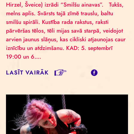
Hirzel, Šveice) izrādi “Smilšu ainavas”. Tukšs,
melns aplis. Svārsts tajā zīmē trauslu, baltu
smilšu spirāli. Kustība rada rakstus, raksti
pārvēršas tēlos, tēli mijas savā starpā, veidojot
arvien jaunus slāņus, kas cikliski atjaunojas caur
iznīcību un atdzimšanu. KAD: 5. septembrī
19:00 un 6….
LASĪT VAIRĀK