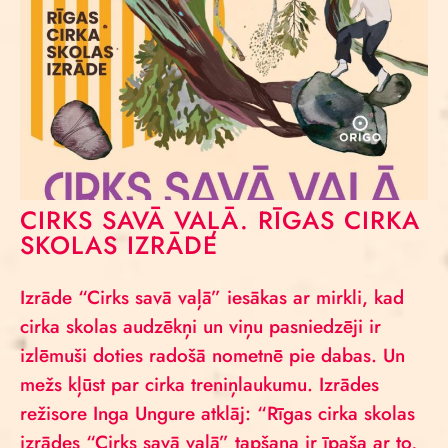
CIRKS SAVĀ VAĻĀ. RĪGAS CIRKA
SKOLAS IZRĀDE
Izrāde “Cirks savā vaļā” iesākas ar mirkli, kad
cirka skolas audzēkņi un viņu pasniedzēji ir
izlēmuši doties radošā nometnē pie dabas. Un
mežs kļūst par cirka treniņlaukumu. Izrādes
režisore Inga Ungure atklāj: “Rīgas cirka skolas
izrādes “Cirks savā vaļā” tapšana ir īpaša ar to,