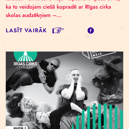
ka to veidojam ciešā kopradē ar Rīgas cirka
skolas audzēkņiem –…
LASĪT VAIRĀK