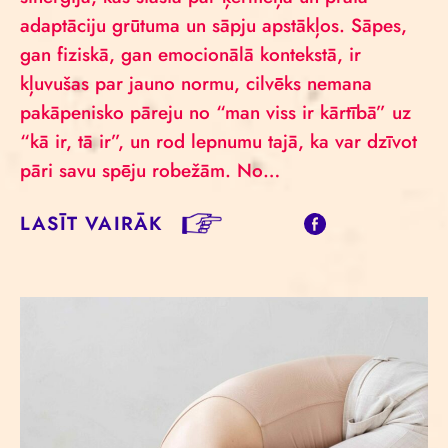
adaptāciju grūtuma un sāpju apstākļos. Sāpes,
gan fiziskā, gan emocionālā kontekstā, ir
kļuvušas par jauno normu, cilvēks nemana
pakāpenisko pāreju no “man viss ir kārtībā” uz
“kā ir, tā ir”, un rod lepnumu tajā, ka var dzīvot
pāri savu spēju robežām. No…
LASĪT VAIRĀK