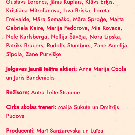
Gustavs Lorencs, Jānis Kuplais, Klāvs Erķis,
Kristiāna Mitrofanova, Līva Briska, Loreta
Freivalde, Māra Semaško, Māra Sproģe, Marta
Gabriela Kaire, Marija Fedorova, Mia Kovaca,
Nele Karlsberga, Nellija Šāvēja, Nora Lipska,
Patriks Brauers, Rūdolfs Stumburs, Zane Amēlija
Sīpola, Zane Purvišķe
Jelgavas Jaunā teātra aktieri:
Anna Marija Ozola
un Juris Bandenieks
Režisore:
Antra Leite-Straume
Cirka skolas treneri:
Maija Sukute un Dmitrijs
Pudovs
Producenti:
Marī Sanžarevska un Luīza