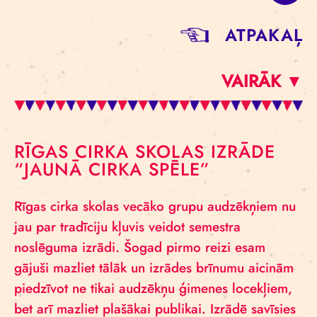
ATPAKAĻ
VAIRĀK ▼
RĪGAS CIRKA SKOLAS IZRĀDE
“JAUNĀ CIRKA SPĒLE”
Rīgas cirka skolas vecāko grupu audzēkņiem nu
jau par tradīciju kļuvis veidot semestra
noslēguma izrādi. Šogad pirmo reizi esam
gājuši mazliet tālāk un izrādes brīnumu aicinām
piedzīvot ne tikai audzēkņu ģimenes locekļiem,
bet arī mazliet plašākai publikai. Izrādē savīsies