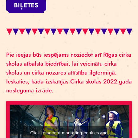
BIĻETES
Pie ieejas būs iespējams noziedot arī Rīgas cirka
skolas atbalsta biedrībai, lai veicinātu cirka
skolas un cirka nozares attīstību ilgtermiņā.
Ieskaties, kāda izskatījās Cirka skolas 2022.gada
noslēguma izrāde.
Click to accept marketing cookies and