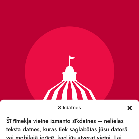
Sīkdatnes
Šī tīmekļa vietne izmanto sīkdatnes – nelielas
teksta datnes, kuras tiek saglabātas jūsu datorā
vai mobilajā ierīcē, kad jūs atverat vietni. Lai