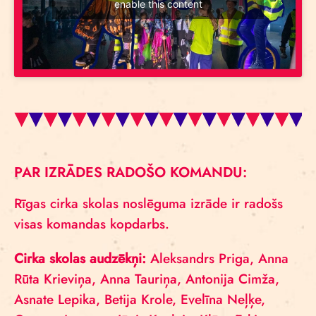
enable this content
PAR IZRĀDES RADOŠO KOMANDU:
Rīgas cirka skolas noslēguma izrāde ir radošs
visas komandas kopdarbs.
Cirka skolas audzēkņi:
Aleksandrs Priga, Anna
Rūta Krieviņa, Anna Tauriņa, Antonija Cimža,
Asnate Lepika, Betija Krole, Evelīna Neļķe,