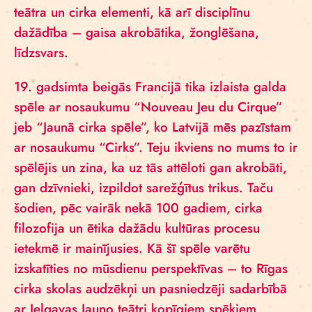
teātra un cirka elementi, kā arī disciplīnu
dažādība – gaisa akrobātika, žonglēšana,
līdzsvars.
19. gadsimta beigās Francijā tika izlaista galda
spēle ar nosaukumu “Nouveau Jeu du Cirque”
jeb “Jaunā cirka spēle”, ko Latvijā mēs pazīstam
ar nosaukumu “Cirks”. Teju ikviens no mums to ir
spēlējis un zina, ka uz tās attēloti gan akrobāti,
gan dzīvnieki, izpildot sarežģītus trikus. Taču
šodien, pēc vairāk nekā 100 gadiem, cirka
filozofija un ētika dažādu kultūras procesu
ietekmē ir mainījusies. Kā šī spēle varētu
izskatīties no mūsdienu perspektīvas – to Rīgas
cirka skolas audzēkņi un pasniedzēji sadarbībā
ar Jelgavas Jauno teātri kopīgiem spēkiem