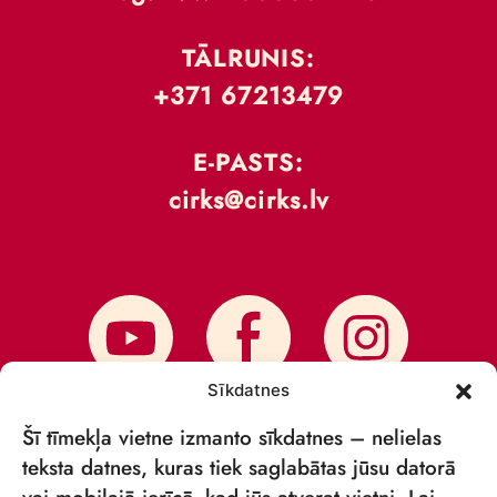
TĀLRUNIS:
+371 67213479
E-PASTS:
cirks@cirks.lv
Sīkdatnes
Šī tīmekļa vietne izmanto sīkdatnes – nelielas
teksta datnes, kuras tiek saglabātas jūsu datorā