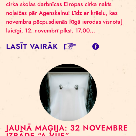
cirka skolas darbnīcas Eiropas cirka nakts
nolaižas pār Āgenskalnu! Līdz ar krēslu, kas
novembra pēcpusdienās Rīgā ierodas visnotaļ
laicīgi, 12. novembrī plkst. 17.00…
LASĪT VAIRĀK
JAUNĀ MAĢIJA: 32 NOVEMBRE
IZRĀDE “A VUE”