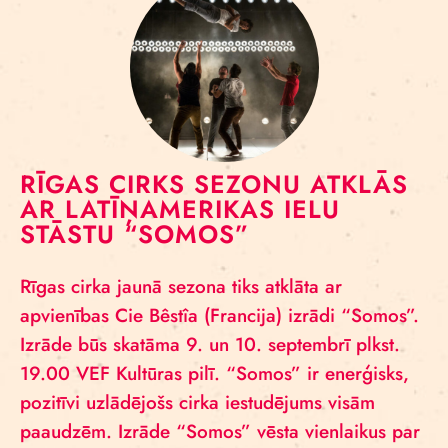
RĪGAS CIRKS SEZONU ATKLĀS
AR LATĪŅAMERIKAS IELU
STĀSTU “SOMOS”
Rīgas cirka jaunā sezona tiks atklāta ar
apvienības Cie Bêstîa (Francija) izrādi “Somos”.
Izrāde būs skatāma 9. un 10. septembrī plkst.
19.00 VEF Kultūras pilī. “Somos” ir enerģisks,
pozitīvi uzlādējošs cirka iestudējums visām
paaudzēm. Izrāde “Somos” vēsta vienlaikus par