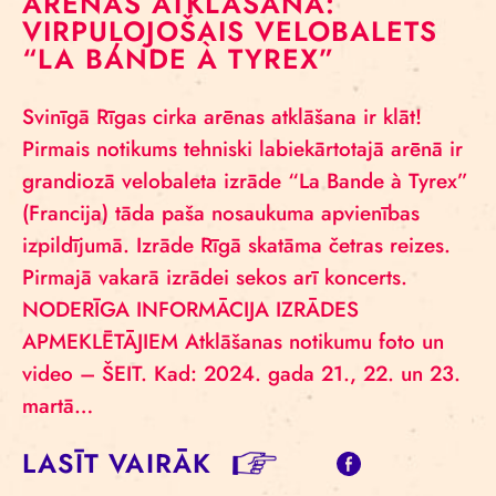
ARĒNAS ATKLĀŠANA:
VIRPUĻOJOŠAIS VELOBALETS
“LA BANDE À TYREX”
Svinīgā Rīgas cirka arēnas atklāšana ir klāt!
Pirmais notikums tehniski labiekārtotajā arēnā ir
grandiozā velobaleta izrāde “La Bande à Tyrex”
(Francija) tāda paša nosaukuma apvienības
izpildījumā. Izrāde Rīgā skatāma četras reizes.
Pirmajā vakarā izrādei sekos arī koncerts.
NODERĪGA INFORMĀCIJA IZRĀDES
APMEKLĒTĀJIEM Atklāšanas notikumu foto un
video – ŠEIT. Kad: 2024. gada 21., 22. un 23.
martā…
LASĪT VAIRĀK