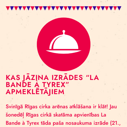
KAS JĀZINA IZRĀDES “LA
BANDE À TYREX”
APMEKLĒTĀJIEM
Svinīgā Rīgas cirka arēnas atklāšana ir klāt! Jau
šonedēļ Rīgas cirkā skatāma apvienības La
Bande à Tyrex tāda paša nosaukuma izrāde (21.,