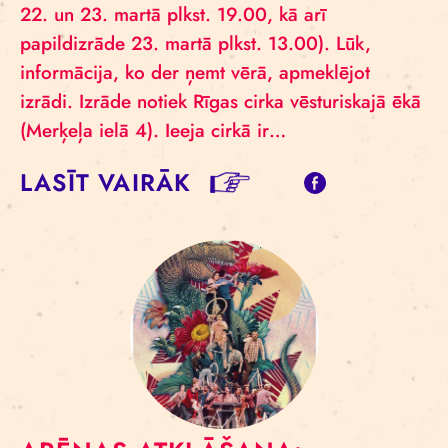
22. un 23. martā plkst. 19.00, kā arī
papildizrāde 23. martā plkst. 13.00). Lūk,
informācija, ko der ņemt vērā, apmeklējot
izrādi. Izrāde notiek Rīgas cirka vēsturiskajā ēkā
(Merķeļa ielā 4). Ieeja cirkā ir…
LASĪT VAIRĀK