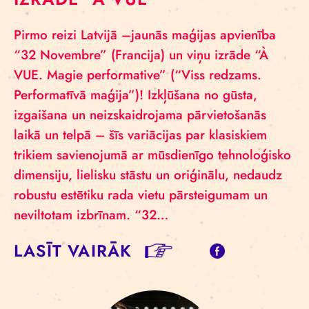
Pirmo reizi Latvijā –jaunās maģijas apvienība
“32 Novembre” (Francija) un viņu izrāde “À
VUE. Magie performative” (“Viss redzams.
Performatīvā maģija”)! Izkļūšana no gūsta,
izgaišana un neizskaidrojama pārvietošanās
laikā un telpā – šīs variācijas par klasiskiem
trikiem savienojumā ar mūsdienīgo tehnoloģisko
dimensiju, lielisku stāstu un oriģinālu, nedaudz
robustu estētiku rada vietu pārsteigumam un
neviltotam izbrīnam. “32…
LASĪT VAIRĀK