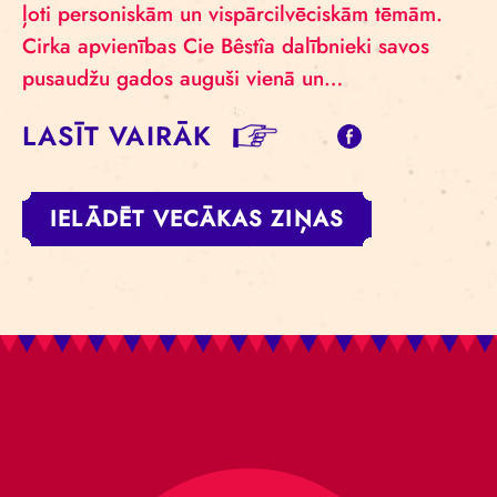
ļoti personiskām un vispārcilvēciskām tēmām.
Cirka apvienības Cie Bêstîa dalībnieki savos
pusaudžu gados auguši vienā un…
LASĪT VAIRĀK
IELĀDĒT VECĀKAS ZIŅAS