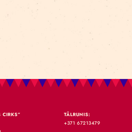
k? Jau šajā rudenī izrāde būs pieejama “Latvijas sko
des ceļojošo versiju, kas pielāgojama visdažādākajām
SĪT VAIRĀK
IELĀDĒT VECĀKAS ZIŅAS