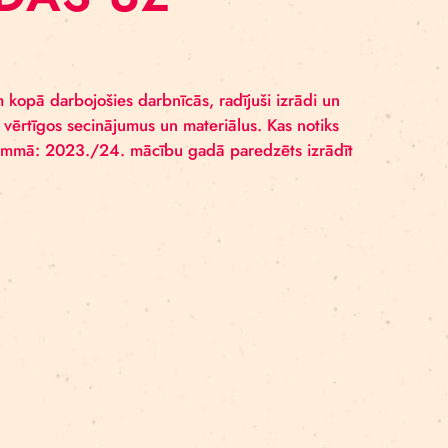
m”, kura mērķis bija Latvijas reģionos radīt telpu, kurā s
joties izprastu un apgūtu laikmetīgo mākslu un mākslas
iņām. Projekts sākās 2022. gada martā ar Eiropas Eko
E DODAS UZ
M
slēgumu. Esam kopā darbojošies darbnīcās, radījuši iz
opojam visus vērtīgos secinājumus un materiālus. Kas