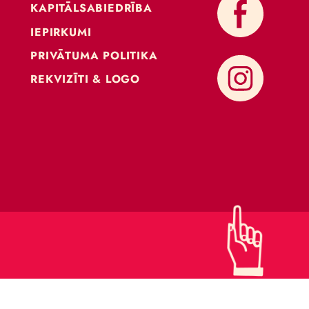
KONTAKTI
ATBALSTI CIRKU
KAPITĀLSABIEDRĪBA