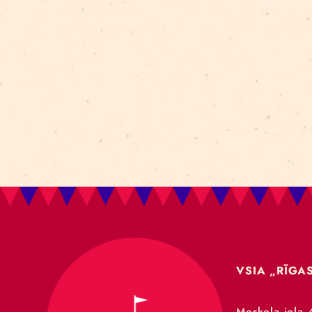
tālā
izrā
LA