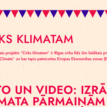
ARDING
SS PLUS
IRKS KLIMATAM
ptautiskais projekts “Cirks klimatam” ir Rīgas cirka līdz
ing for Climate” un kas tapis pateicoties Eiropas Ekon