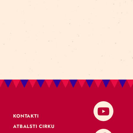
las somas” programmā: 2023./24. mācību gadā paredzēt
 telpām….