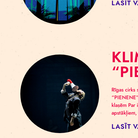
Ar E
Clim
kole
radī
LA
K
“