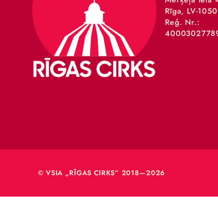
VSIA 
Merķeļa
Rīga, L