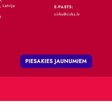
„RĪGAS CIRKS”
TĀLRUNIS:
+371 67213479
 iela 4,
V-1050, Latvija
E-PASTS: