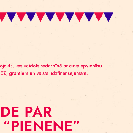
ROAD
 šim lielākais projekts, kas veidots sadarbībā ar cirka a
omikas zonas (EEZ) grantiem un valsts līdzfinansējumam