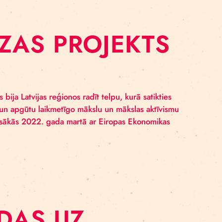
g for Climate” piedāvā cirka izrādi par klimata pārmai
Latvijas skolas soma. Izrādes ilgums: 40 min Klašu gr
zīvot un izplatīt savas pūku sēklas, neskatoties uz ska
SLĒDZAS PROJEK
M”