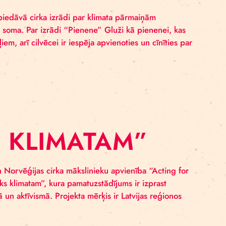
IZRĀDE PAR
ŅĀM “PIENENE”
g for Climate” piedāvā cirka izrādi par klimata pārmai
atvijas skolas soma. Par izrādi “Pienene” Gluži kā pi
karbiem apstākļiem, arī cilvēcei ir iespēja apvienoties un
IRKS KLIMATAM