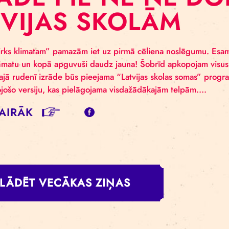
s cirkā noslēdzas starptautiskais projekts “Cirks klimata
iešiem, māksliniekiem un vides ekspertiem, lai sadarbo
adošu procesu un iespējamu reakciju uz klimata pārma
s (EEZ) grantu atbalstu un noslēdzas 2023….
SĪT VAIRĀK
ZRĀDE PIE NE N
ATVIJAS SKOLĀ
ekts “Cirks klimatam” pamazām iet uz pirmā cēliena no
ksu grāmatu un kopā apguvuši daudz jauna! Šobrīd apk