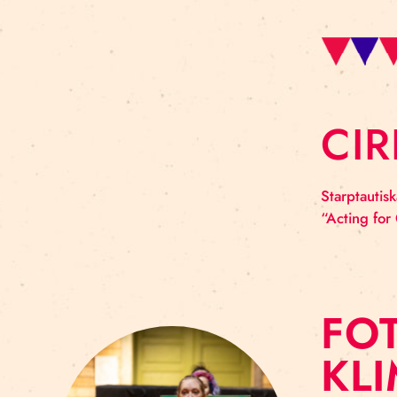
BO
PA
C
Star
“Act