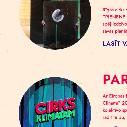
F
K
Rīga
“PIE
spēj
sava
LA
P