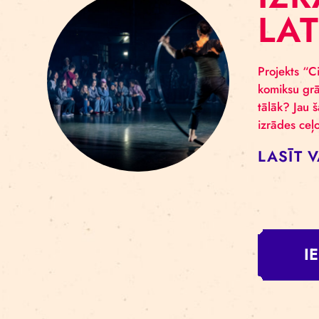
Rīga
jaun
kā r
zona
LA
I
L
Proj
komi