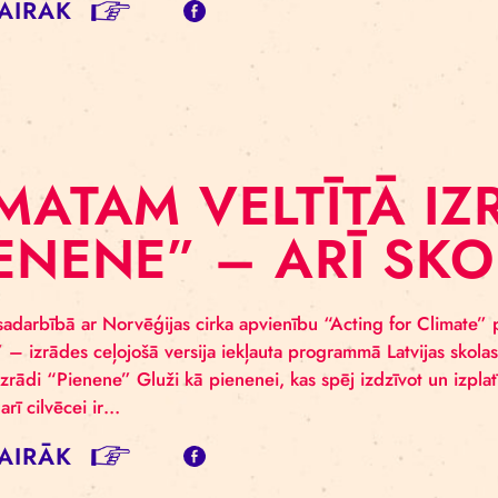
iropas Ekonomikas zonas (EEZ) grantu atbalstu VSIA “R
ate” 2022. gada martā uzsāka starptautisku sadarbības 
ktīvo spēku, ko spēj piedāvāt multidisciplinārā pieeja iz
t telpu, kurā satikties jauniešiem, māksliniekiem un vi
SĪT VAIRĀK
LIMATAM VELTĪT
PIENENE” – ARĪ