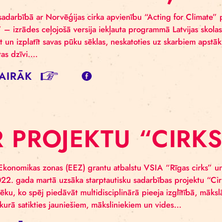
OTO UN VIDEO: 
LIMATA PĀRMAI
s cirks sadarbībā ar Norvēģijas cirka apvienību “Actin
NENE” – izrādes ceļojošā versija iekļauta programmā L
 izdzīvot un izplatīt savas pūku sēklas, neskatoties uz s
s planētas dzīvi….
SĪT VAIRĀK
AR PROJEKTU “C