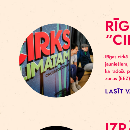
Rīga
“PIE
klas
apst
LA
R
“