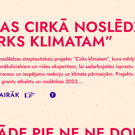
s cirks sadarbībā ar Norvēģijas cirka apvienību “Actin
NENE” – izrādes ceļojošā versija iekļauta programmā 
ēm Par izrādi “Pienene” Gluži kā pienenei, kas spēj izd
ākļiem, arī cilvēcei ir…
SĪT VAIRĀK
ĪGAS CIRKĀ NO
CIRKS KLIMATA