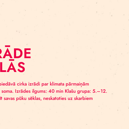
īgas cirks” un Norvēģijas cirka mākslinieku apvienība
projektu “Cirks klimatam”, kura pamatuzstādījums ir i
glītībā, mākslā un aktīvismā. Projekta mērķis ir Latvija
des…
Ā IZRĀDE
 SKOLĀS