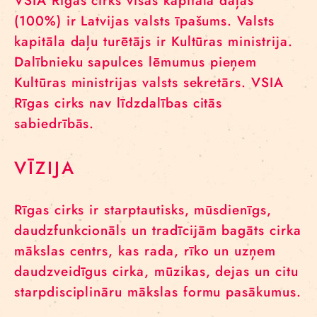
VSIA Rīgas cirks visas kapitāla daļas
(100%) ir Latvijas valsts īpašums. Valsts
kapitāla daļu turētājs ir Kultūras ministrija.
Dalībnieku sapulces lēmumus pieņem
Kultūras ministrijas valsts sekretārs. VSIA
Rīgas cirks nav līdzdalības citās
sabiedrībās.
VĪZIJA
Rīgas cirks ir starptautisks, mūsdienīgs,
daudzfunkcionāls un tradīcijām bagāts cirka
mākslas centrs, kas rada, rīko un uzņem
daudzveidīgus cirka, mūzikas, dejas un citu
starpdisciplināru mākslas formu pasākumus.