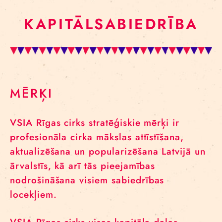
KAPITĀLSABIEDRĪBA
MĒRĶI
VSIA Rīgas cirks stratēģiskie mērķi ir
profesionāla cirka mākslas attīstīšana,
aktualizēšana un popularizēšana Latvijā un
ārvalstīs, kā arī tās pieejamības
nodrošināšana visiem sabiedrības
locekļiem.