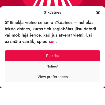
Sīkdatnes
Šī tīmekļa vietne izmanto sīkdatnes – nelielas
teksta datnes, kuras tiek saglabātas jūsu datorā
vai mobilajā ierīcē, kad jūs atverat vietni. Lai
VSIA „RĪGAS CIRKS”
uzzinātu vairāk, spied
šeit
.
Merķeļa iela 4,
Rīga, LV-1050, Latvija
Piekrist
Reģ. Nr.: 40003027789
Noliegt
TĀLRUNIS:
View preferences
+371 67213479
E-PASTS:
cirks@cirks.lv