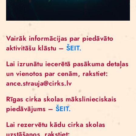
Vairāk informācijas par piedāvāto
aktivitāšu klāstu –
ŠEIT.
Lai izrunātu iecerētā pasākuma detaļas
un vienotos par cenām, rakstiet:
ance.strauja@cirks.lv
Rīgas cirka skolas mākslinieciskais
piedāvājums –
ŠEIT.
Lai rezervētu kādu cirka skolas
uzstāšanos, rakstiet: