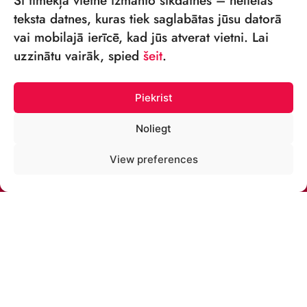
Šī tīmekļa vietne izmanto sīkdatnes – nelielas
teksta datnes, kuras tiek saglabātas jūsu datorā
vai mobilajā ierīcē, kad jūs atverat vietni. Lai
VSIA „RĪGAS CIRKS”
uzzinātu vairāk, spied
šeit
.
Merķeļa iela 4,
Rīga, LV-1050, Latvija
Piekrist
Reģ. Nr.: 40003027789
Noliegt
TĀLRUNIS:
View preferences
+371 67213479
E-PASTS:
cirks@cirks.lv