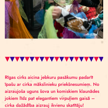
Rīgas cirks aicina jebkuru pasākumu padarīt
īpašu ar cirka mākslinieku priekšnesumiem. No
aizraujoša uguns šova un komiskiem klaunādes
jokiem līdz pat elegantiem virpuļiem gaisā –
cirka dažādība aizrauj ikvienu skatītāju!