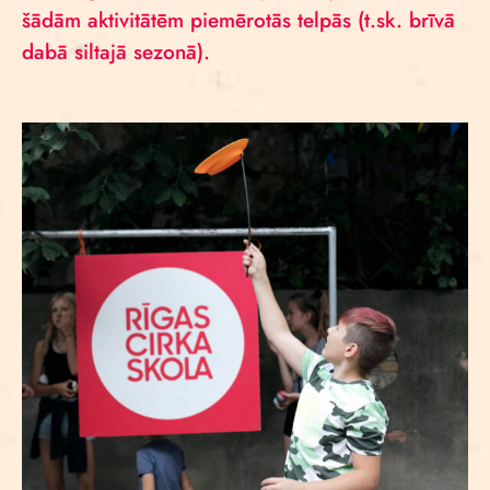
šādām aktivitātēm piemērotās telpās (t.sk. brīvā
dabā siltajā sezonā).