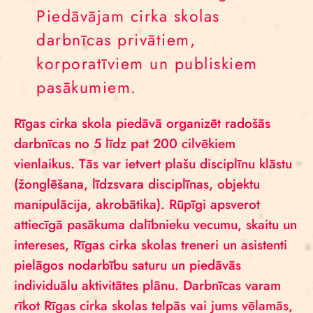
Piedāvājam cirka skolas
darbnīcas privātiem,
korporatīviem un publiskiem
pasākumiem.
Rīgas cirka skola piedāvā organizēt radošās
darbnīcas no 5 līdz pat 200 cilvēkiem
vienlaikus. Tās var ietvert plašu disciplīnu klāstu
(žonglēšana, līdzsvara disciplīnas, objektu
manipulācija, akrobātika). Rūpīgi apsverot
attiecīgā pasākuma dalībnieku vecumu, skaitu un
intereses, Rīgas cirka skolas treneri un asistenti
pielāgos nodarbību saturu un piedāvās
individuālu aktivitātes plānu. Darbnīcas varam
rīkot Rīgas cirka skolas telpās vai jums vēlamās,