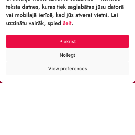
teksta datnes, kuras tiek saglabātas jūsu datorā
vai mobilajā ierīcē, kad jūs atverat vietni. Lai
VSIA „RĪGAS CIRKS”
uzzinātu vairāk, spied
šeit
.
Merķeļa iela 4,
Rīga, LV-1050, Latvija
Piekrist
Reģ. Nr.: 40003027789
Noliegt
TĀLRUNIS:
View preferences
+371 67213479
E-PASTS:
cirks@cirks.lv