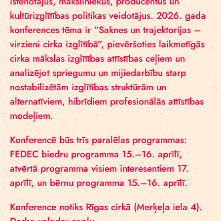
īstenotājus, māksliniekus, producentus un
kultūrizglītības politikas veidotājus. 2026. gada
konferences tēma ir “Saknes un trajektorijas –
virzieni cirka izglītībā”, pievēršoties laikmetīgās
cirka mākslas izglītības attīstības ceļiem un
analizējot spriegumu un mijiedarbību starp
nostabilizētām izglītības struktūrām un
alternatīviem, hibrīdiem profesionālās attīstības
modeļiem.
Konferencē būs trīs paralēlas programmas:
FEDEC biedru programma 15.–16. aprīlī,
atvērtā programma visiem interesentiem 17.
aprīlī, un bērnu programma 15.–16. aprīlī.
Konference notiks Rīgas cirkā (Merķeļa iela 4).