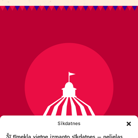
Sīkdatnes
Šī tīmekļa vietne izmanto sīkdatnes – nelielas