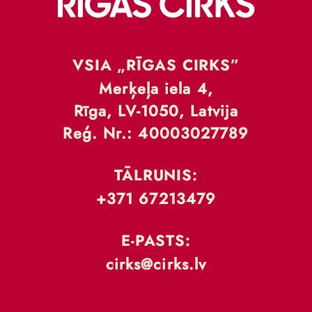
VSIA „RĪGAS CIRKS”
Merķeļa iela 4,
Rīga, LV-1050, Latvija
Reģ. Nr.: 40003027789
TĀLRUNIS:
+371 67213479
E-PASTS:
cirks@cirks.lv