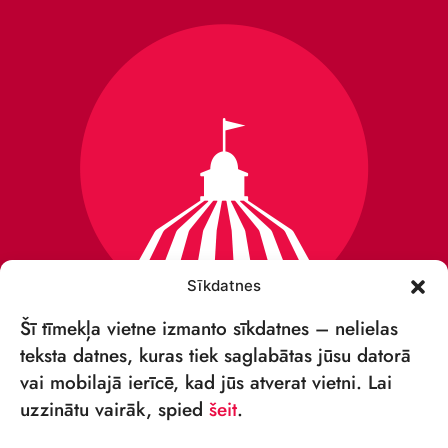
Sīkdatnes
Šī tīmekļa vietne izmanto sīkdatnes – nelielas
teksta datnes, kuras tiek saglabātas jūsu datorā
vai mobilajā ierīcē, kad jūs atverat vietni. Lai
VSIA „RĪGAS CIRKS”
uzzinātu vairāk, spied
šeit
.
Merķeļa iela 4,