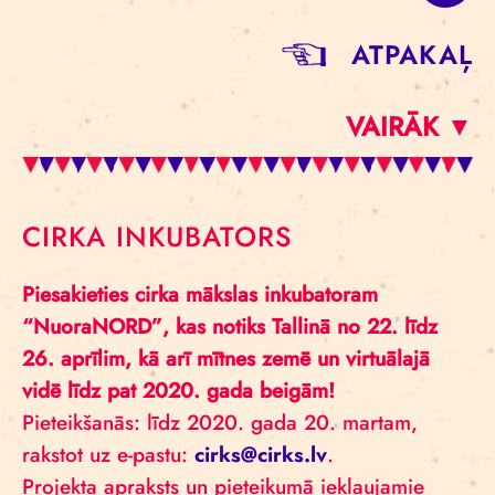
ATPAKAĻ
VAIRĀK ▼
CIRKA INKUBATORS
Piesakieties cirka mākslas inkubatoram
“
NuoraNORD”
, kas notiks Tallinā no 22. līdz
26. aprīlim, kā arī mītnes zemē un virtuālajā
vidē līdz pat 2020. gada beigām!
Pieteikšanās: līdz 2020. gada 20. martam,
rakstot uz e-pastu:
cirks@cirks.lv
.
Projekta apraksts un pieteikumā iekļaujamie