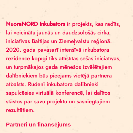
NuoraNORD Inkubators
ir projekts, kas radīts,
lai veicinātu jaunās un daudzsološās cirka
iniciatīvas Baltijas un Ziemeļvalstu reģionā.
2020. gada pavasarī intensīvā inkubatora
rezidencē kopīgi tiks attīstītas sešas iniciatīvas,
un turpmākajos gada mēnešos izvēlētajiem
dalībniekiem būs pieejams vietējā partnera
atbalsts. Rudenī inkubatora dalībnieki
sapulcēsies virtuālā konferencē, lai dalītos
stāstos par savu projektu un sasniegtajiem
rezultātiem.
Partneri un finansējums