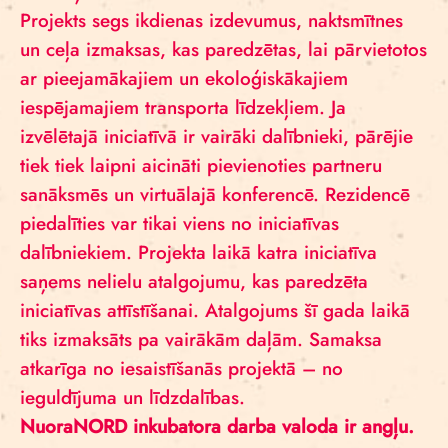
Projekts segs ikdienas izdevumus, naktsmītnes
un ceļa izmaksas, kas paredzētas, lai pārvietotos
ar pieejamākajiem un ekoloģiskākajiem
iespējamajiem transporta līdzekļiem. Ja
izvēlētajā iniciatīvā ir vairāki dalībnieki, pārējie
tiek tiek laipni aicināti pievienoties partneru
sanāksmēs un virtuālajā konferencē. Rezidencē
piedalīties var tikai viens no iniciatīvas
dalībniekiem. Projekta laikā katra iniciatīva
saņems nelielu atalgojumu, kas paredzēta
iniciatīvas attīstīšanai. Atalgojums šī gada laikā
tiks izmaksāts pa vairākām daļām. Samaksa
atkarīga no iesaistīšanās projektā – no
ieguldījuma un līdzdalības.
NuoraNORD inkubatora darba valoda ir angļu.