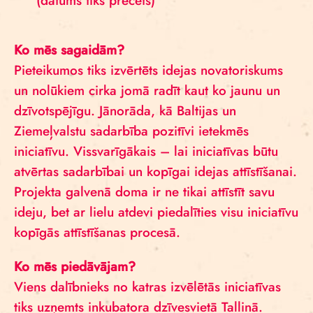
(datums tiks precēts)
Ko mēs sagaidām?
Pieteikumos tiks izvērtēts idejas novatoriskums
un nolūkiem cirka jomā radīt kaut ko jaunu un
dzīvotspējīgu. Jānorāda, kā Baltijas un
Ziemeļvalstu sadarbība pozitīvi ietekmēs
iniciatīvu. Vissvarīgākais – lai iniciatīvas būtu
atvērtas sadarbībai un kopīgai idejas attīstīšanai.
Projekta galvenā doma ir ne tikai attīstīt savu
ideju, bet ar lielu atdevi piedalīties visu iniciatīvu
kopīgās attīstīšanas procesā.
Ko mēs piedāvājam?
Viens dalībnieks no katras izvēlētās iniciatīvas
tiks uzņemts inkubatora dzīvesvietā Tallinā.