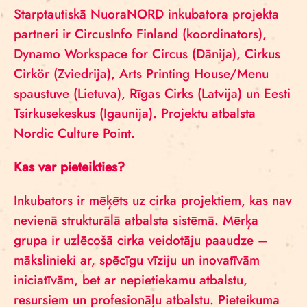
Starptautiskā NuoraNORD inkubatora projekta
partneri ir CircusInfo Finland (koordinators),
Dynamo Workspace for Circus (Dānija), Cirkus
Cirkör (Zviedrija), Arts Printing House/Menu
spaustuve (Lietuva), Rīgas Cirks (Latvija) un Eesti
Tsirkusekeskus (Igaunija). Projektu atbalsta
Nordic Culture Point.
Kas var pieteikties?
Inkubators ir mēķēts uz cirka projektiem, kas nav
nevienā strukturālā atbalsta sistēmā. Mērķa
grupa ir uzlēcošā cirka veidotāju paaudze –
mākslinieki ar, spēcīgu vīziju un inovatīvām
iniciatīvām, bet ar nepietiekamu atbalstu,
resursiem un profesionāļu atbalstu. Pieteikuma