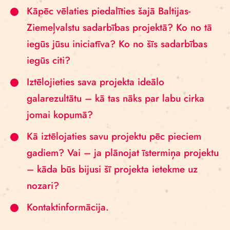
Kāpēc vēlaties piedalīties šajā Baltijas-
Ziemeļvalstu sadarbības projektā? Ko no tā
iegūs jūsu iniciatīva? Ko no šīs sadarbības
iegūs citi?
Iztēlojieties sava projekta ideālo
galarezultātu – kā tas nāks par labu cirka
jomai kopumā?
Kā iztēlojaties savu projektu pēc pieciem
gadiem? Vai – ja plānojat īstermiņa projektu
– kāda būs bijusi šī projekta ietekme uz
nozari?
Kontaktinformācija.