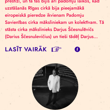
prestiži, un tā tas bijis arī padomju laikos, kad
uzstāšanās Rīgas cirkā bija pieejamākā
eiropeiskā pieredze ikvienam Padomju
Savienības cirka māksliniekam un kolektīvam. Tā
stāsta cirka mākslinieks Darjus Ščesnulēvičs
(Darius Ščesnulevičius) un tieši tādēļ Darjus…
LASĪT VAIRĀK