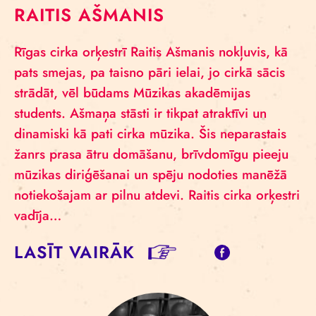
RAITIS AŠMANIS
Rīgas cirka orķestrī Raitis Ašmanis nokļuvis, kā
pats smejas, pa taisno pāri ielai, jo cirkā sācis
strādāt, vēl būdams Mūzikas akadēmijas
students. Ašmaņa stāsti ir tikpat atraktīvi un
dinamiski kā pati cirka mūzika. Šis neparastais
žanrs prasa ātru domāšanu, brīvdomīgu pieeju
mūzikas diriģēšanai un spēju nodoties manēžā
notiekošajam ar pilnu atdevi. Raitis cirka orķestri
vadīja…
LASĪT VAIRĀK