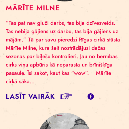
MĀRĪTE MILNE
“Tas pat nav gluži darbs, tas bija dzīvesveids.
Tas nebija gājiens uz darbu, tas bija gājiens uz
mājām.” Tā par savu pieredzi Rīgas cirkā stāsta
Mārīte Milne, kura šeit nostrādājusi dažas
sezonas par biļešu kontrolieri. Jau no bērnības
cirks viņu apbūris kā neparasta un brīnišķīga
pasaule. Īsi sakot, kaut kas “wow”. Mārīte
cirkā sāka…
LASĪT VAIRĀK