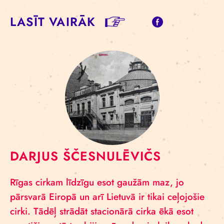
LASĪT VAIRĀK
DARJUS ŠČESNULĒVIČS
Rīgas cirkam līdzīgu esot gaužām maz, jo
pārsvarā Eiropā un arī Lietuvā ir tikai ceļojošie
cirki. Tādēļ strādāt stacionārā cirka ēkā esot