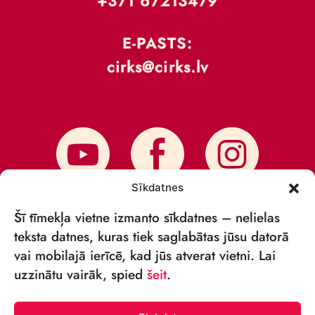
+371 67213479
E-PASTS:
cirks@cirks.lv
Sīkdatnes
Šī tīmekļa vietne izmanto sīkdatnes – nelielas
teksta datnes, kuras tiek saglabātas jūsu datorā
vai mobilajā ierīcē, kad jūs atverat vietni. Lai
PIESAKIES JAUNUMIEM
uzzinātu vairāk, spied
šeit
.