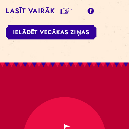
LASĪT VAIRĀK
IELĀDĒT VECĀKAS ZIŅAS