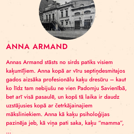
ANNA ARMAND
Annas Armand stāsts no sirds patiks visiem
kaķumīļiem. Anna kopā ar vīru septiņdesmitajos
gados aizsāka profesionālu kaķu dresūru – kaut
ko līdz tam nebijušu ne vien Padomju Savienībā,
bet arī visā pasaulē, un kopš tā laika ir daudz
uzstājusies kopā ar četrkājainajiem
māksliniekiem. Anna kā kaķu psiholoģijas
pazinēja jeb, kā viņa pati saka, kaķu “mamma”,
…