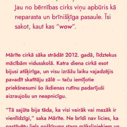
Jau no bērnības cirks viņu apbūris kā
neparasta un brīnišķīga pasaule. Īsi
sakot, kaut kas “
wow
”.
Mārīte cirkā sāka strādāt 2012. gadā, līdztekus
mācībām vidusskolā. Katra diena cirkā esot
bijusi atšķirīga, un visu izrāžu laiku vajadzējis
pavadīt skatītāju zālē – taču iemīļotie
priekšnesumi šo ikdienas rutīnu padarījuši
aizraujošu un neapnicīgu.
“Tā sajūta bija tāda, ka visi vairāk vai mazāk ir
vienlīdzīgi,” saka Mārīte. Ne brīdi nav licies, ka
pastāvētu liels nošķīrums starp māksliniekiem un