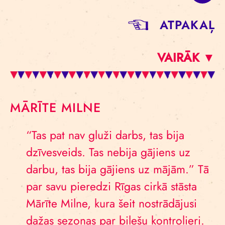
ATPAKAĻ
VAIRĀK ▼
MĀRĪTE MILNE
“Tas pat nav gluži darbs, tas bija
dzīvesveids. Tas nebija gājiens uz
darbu, tas bija gājiens uz mājām.” Tā
par savu pieredzi Rīgas cirkā stāsta
Mārīte Milne, kura šeit nostrādājusi
dažas sezonas par biļešu kontrolieri.