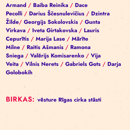
Armand
/
Baiba Reinika
/
Dace
Pecolli
/
Darius Ščesnulevičius
/
Dzintra
Žilde
/
Georgijs Sokolovskis
/
Gunta
Virkava
/
Iveta Girtakovska
/
Lauris
Cepurītis
/
Marija Lase
/
Mārīte
Milne
/
Raitis Ašmanis
/
Ramona
Sniega
/
Valērijs Komisarenko
/
Vija
Veita
/
Vilnis Nerets
/
Gabriels Gots
/
Darja
Golobokih
BIRKAS:
vēsture
Rīgas cirka stāsti