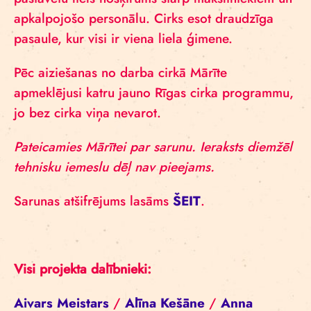
apkalpojošo personālu. Cirks esot draudzīga
pasaule, kur visi ir viena liela ģimene.
Pēc aiziešanas no darba cirkā Mārīte
apmeklējusi katru jauno Rīgas cirka programmu,
jo bez cirka viņa nevarot.
Pateicamies Mārītei par sarunu. Ieraksts diemžēl
tehnisku iemeslu dēļ nav pieejams.
Sarunas atšifrējums lasāms
ŠEIT
.
Visi projekta dalībnieki:
Aivars Meistars
/
Alīna Kešāne
/
Anna