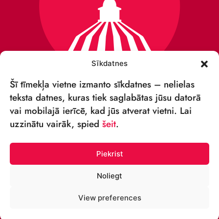
Sīkdatnes
Šī tīmekļa vietne izmanto sīkdatnes – nelielas
teksta datnes, kuras tiek saglabātas jūsu datorā
vai mobilajā ierīcē, kad jūs atverat vietni. Lai
VSIA „RĪGAS CIRKS”
uzzinātu vairāk, spied
šeit
.
Merķeļa iela 4,
Rīga, LV-1050, Latvija
Piekrist
Reģ. Nr.: 40003027789
Noliegt
TĀLRUNIS:
View preferences
+371 67213479