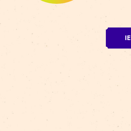
K
A
PIE 
izrā
situ
LA