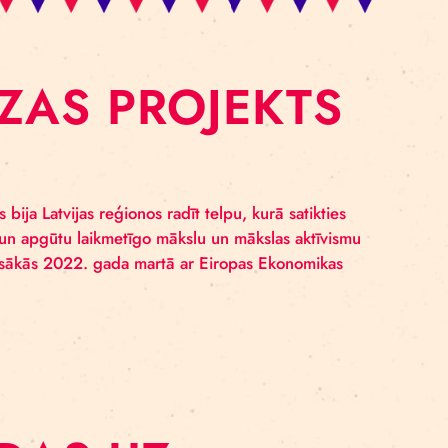
SLĒDZAS PROJEK
M”
m”, kura mērķis bija Latvijas reģionos radīt telpu, kurā s
joties izprastu un apgūtu laikmetīgo mākslu un mākslas
iņām. Projekts sākās 2022. gada martā ar Eiropas Eko