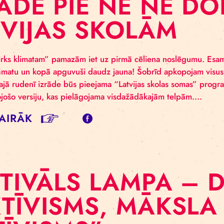
ZRĀDE PIE NE N
ATVIJAS SKOLĀ
ekts “Cirks klimatam” pamazām iet uz pirmā cēliena no
ksu grāmatu un kopā apguvuši daudz jauna! Šobrīd apk
k? Jau šajā rudenī izrāde būs pieejama “Latvijas sko
des ceļojošo versiju, kas pielāgojama visdažādākajām
SĪT VAIRĀK