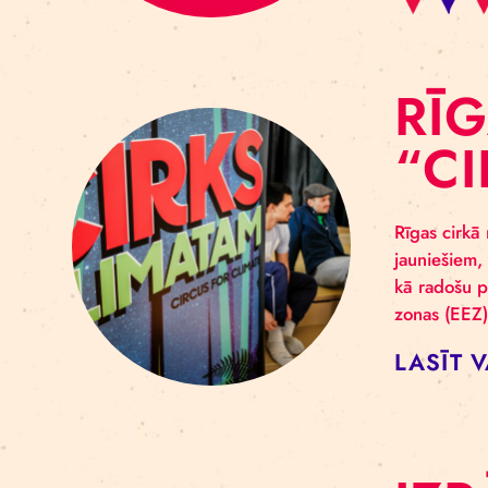
R
“
Rīga
jaun
kā r
zona
LA