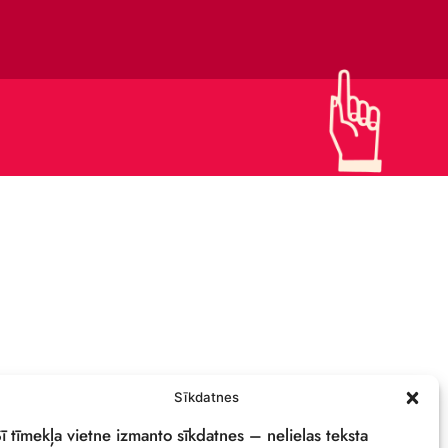
KONTAKTI
ATBALSTI CIRKU
KAPITĀLSABIEDRĪBA
IEPIRKUMI
PRIVĀTUMA POLITIKA
REKVIZĪTI & LOGO
M