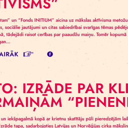
ESTIVĀLS LAMP
AKTĪVISMS, MĀ
KTĪVISMS”
ks klimatam” un “Fonds INITIUM” aicina uz mākslas akt
, klimats, sociālie jautājumi un citas sabiedrībai svarī
askārtībā, tādejādi raisot cerības par paaudžu maiņu. 
ms, lai gan…
SĪT VAIRĀK