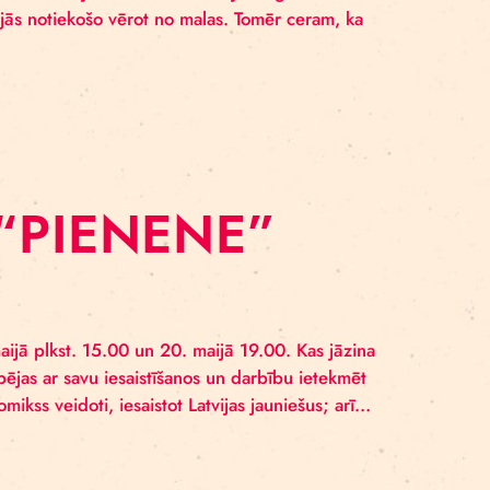
R KLIMATA
ENENE”
pieredzējām laikmetīgā cirka izrādi par klimata pārma
s cirka māksliniekiem un jauniešiem no Latvijas reģioni
n tiem, kas izvelējās notiekošo vērot no malas. Tomēr cer