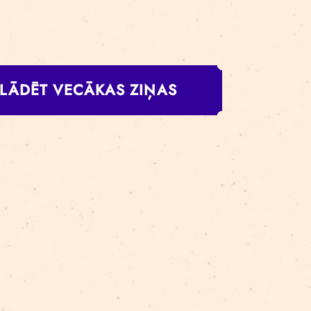
AS JĀZINA IZRĀ
PMEKLĒTĀJIEM
NE NE – jauniešu izrāde par klimata pārmaiņām jau šon
des apmeklētājiem? “Pienene” pēta klimata jautājumus u
āciju – arī pati izrāde ir skatītāju iesaistoša; izrāde un
SĪT VAIRĀK
IELĀDĒT VECĀKAS ZIŅAS