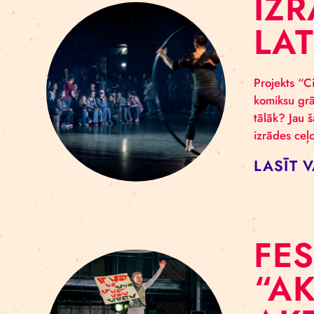
I
L
Proj
komi
tālā
izrā
LA