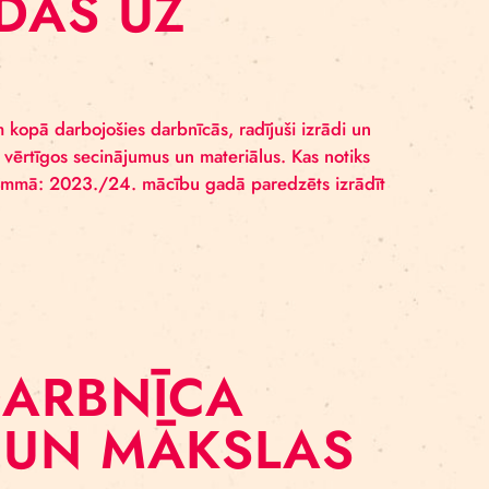
E DODAS UZ
M
slēgumu. Esam kopā darbojošies darbnīcās, radījuši iz
opojam visus vērtīgos secinājumus un materiālus. Kas
las somas” programmā: 2023./24. mācību gadā paredzēt
 telpām….