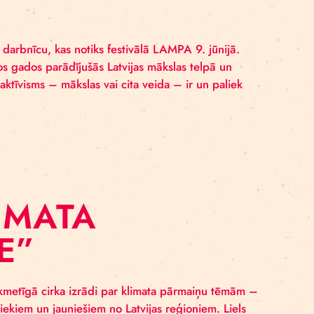
A – DARBNĪCA
KSLA UN MĀKSL
īvisma metožu darbnīcu, kas notiks festivālā LAMPA 9. 
gas tēmas pēdējos gados parādījušās Latvijas mākslas te
Tomēr kopumā aktīvisms – mākslas vai cita veida – ir u