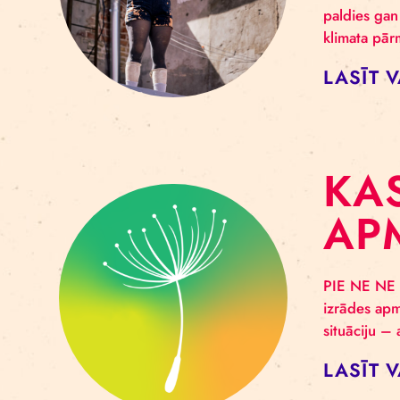
F
P
Cirk
“Pie
pald
klim
LA