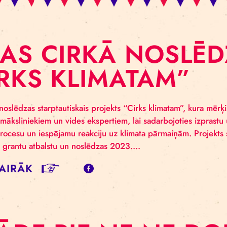
ĪGAS CIRKĀ NO
CIRKS KLIMATA
s cirkā noslēdzas starptautiskais projekts “Cirks klimata
iešiem, māksliniekiem un vides ekspertiem, lai sadarbo
adošu procesu un iespējamu reakciju uz klimata pārma
s (EEZ) grantu atbalstu un noslēdzas 2023….
SĪT VAIRĀK