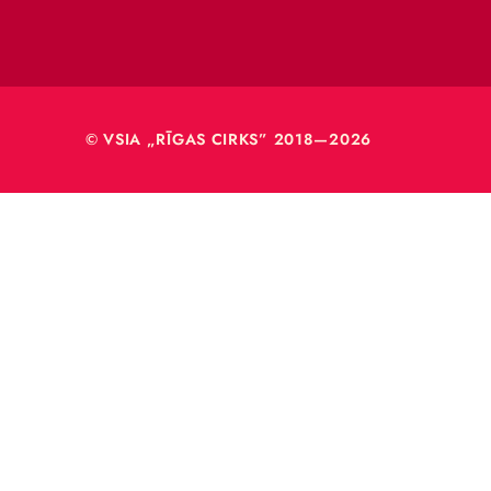
VSIA 
Merķeļa
Rīga, L
Reģ. Nr
40003