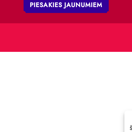
„RĪGAS CIRKS”
TĀLRUNIS:
+371 67213479
 iela 4,
V-1050, Latvija
E-PASTS:
.:
cirks@cirks.lv
027789
PIESAKIES JAUNUMIE