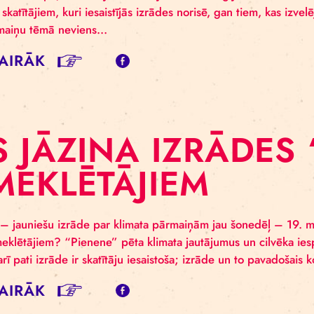
OTO: IZRĀDE PA
ĀRMAIŅĀM “PI
a arēnā un iekšpagalmā kopā ar krietnu skatītāju pūli 
nene”. Izrāde tapa, sadarbojoties Latvijas un Norvēģija
ies gan skatītājiem, kuri iesaistījās izrādes norisē, ga
ata pārmaiņu tēmā neviens…
SĪT VAIRĀK