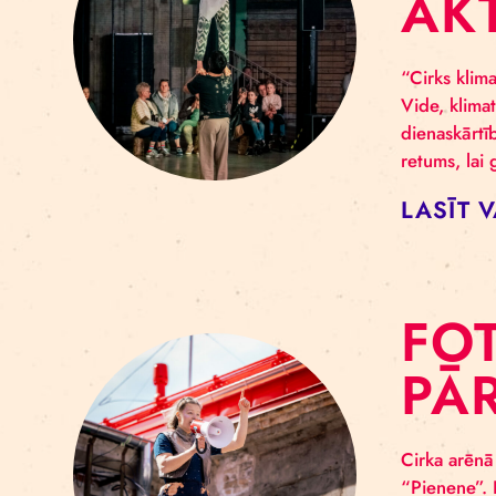
F
“
A
“Cir
Vide
dien
retu
LA