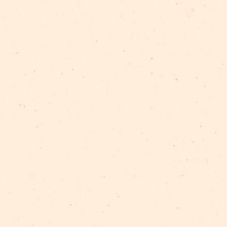
DES “PIENENE”
edēļ – 19. maijā plkst. 15.00 un 20. maijā 19.00. Kas
n cilvēka iespējas ar savu iesaistīšanos un darbību ie
 to pavadošais komikss veidoti, iesaistot Latvijas jauniešu