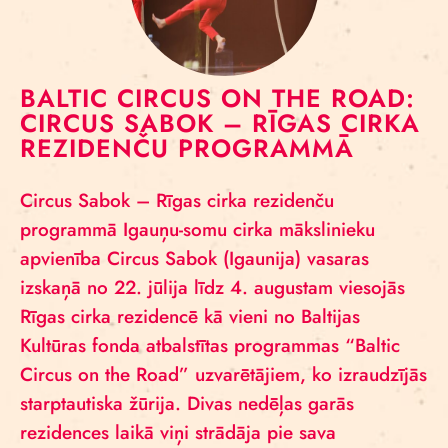
BALTIC CIRCUS ON THE ROAD:
CIRCUS SABOK – RĪGAS CIRKA
REZIDENČU PROGRAMMĀ
Circus Sabok – Rīgas cirka rezidenču
programmā Igauņu-somu cirka mākslinieku
apvienība Circus Sabok (Igaunija) vasaras
izskaņā no 22. jūlija līdz 4. augustam viesojās
Rīgas cirka rezidencē kā vieni no Baltijas
Kultūras fonda atbalstītas programmas “Baltic
Circus on the Road” uzvarētājiem, ko izraudzījās
starptautiska žūrija. Divas nedēļas garās
rezidences laikā viņi strādāja pie sava