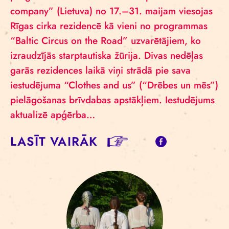
company” (Lietuva) no 17.–31. maijam viesojas
Rīgas cirka rezidencē kā vieni no programmas
“Baltic Circus on the Road” uzvarētājiem, ko
izraudzījās starptautiska žūrija. Divas nedēļas
garās rezidences laikā viņi strādā pie sava
iestudējuma “Clothes and us” (“Drēbes un mēs”)
pielāgošanas brīvdabas apstākļiem. Iestudējums
aktualizē apģērba…
LASĪT VAIRĀK