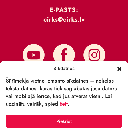
E-PASTS:
cirks@cirks.lv
Sīkdatnes
Šī tīmekļa vietne izmanto sīkdatnes – nelielas
teksta datnes, kuras tiek saglabātas jūsu datorā
vai mobilajā ierīcē, kad jūs atverat vietni. Lai
PIESAKIES JAUNUMIEM
uzzinātu vairāk, spied
šeit
.
Piekrist