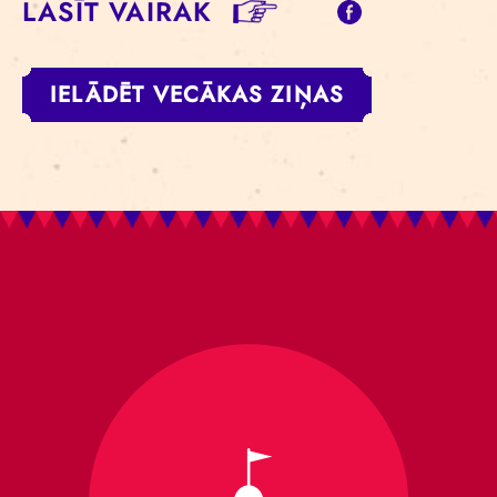
LASĪT VAIRĀK
IELĀDĒT VECĀKAS ZIŅAS