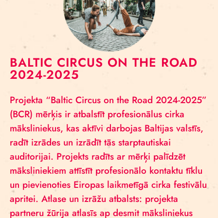
BALTIC CIRCUS ON THE ROAD
2024-2025
Projekta “Baltic Circus on the Road 2024-2025”
(BCR) mērķis ir atbalstīt profesionālus cirka
māksliniekus, kas aktīvi darbojas Baltijas valstīs,
radīt izrādes un izrādīt tās starptautiskai
auditorijai. Projekts radīts ar mērķi palīdzēt
māksliniekiem attīstīt profesionālo kontaktu tīklu
un pievienoties Eiropas laikmetīgā cirka festivālu
apritei. Atlase un izrāžu atbalsts: projekta
partneru žūrija atlasīs ap desmit māksliniekus