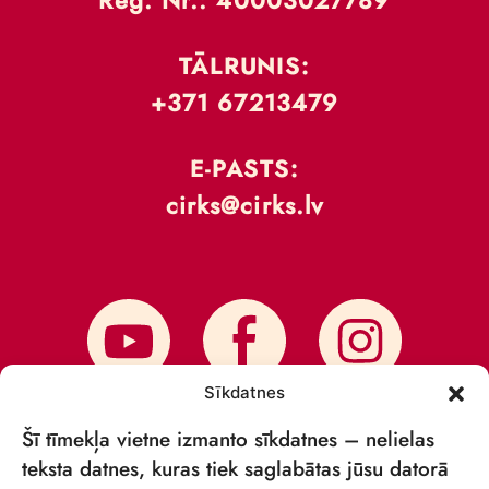
Reģ. Nr.: 40003027789
TĀLRUNIS:
+371 67213479
E-PASTS:
cirks@cirks.lv
Sīkdatnes
Šī tīmekļa vietne izmanto sīkdatnes – nelielas
teksta datnes, kuras tiek saglabātas jūsu datorā