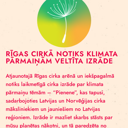
RĪGAS CIRKĀ NOTIKS KLIMATA
PĀRMAIŅĀM VELTĪTA IZRĀDE
Atjaunotajā Rīgas cirka arēnā un iekšpagalmā
notiks laikmetīgā cirka izrāde par klimata
pārmaiņu tēmām – “Pienene”, kas tapusi,
sadarbojoties Latvijas un Norvēģijas cirka
māksliniekiem un jauniešiem no Latvijas
reģioniem. Izrāde ir mazliet skarbs stāsts par
mūsu planētas nākotni, un tā paredzēta no