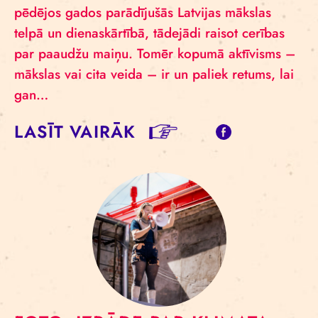
pēdējos gados parādījušās Latvijas mākslas
telpā un dienaskārtībā, tādejādi raisot cerības
par paaudžu maiņu. Tomēr kopumā aktīvisms –
mākslas vai cita veida – ir un paliek retums, lai
gan…
LASĪT VAIRĀK