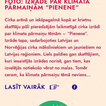
FOTO: IZRĀDE PAR KLIMATA
PĀRMAIŅĀM “PIENENE”
Cirka arēnā un iekšpagalmā kopā ar krietnu
skatītāju pūli pieredzējām laikmetīgā cirka izrādi
par klimata pārmaiņu tēmām – “Pienene”.
Izrāde tapa, sadarbojoties Latvijas un
Norvēģijas cirka māksliniekiem un jauniešiem no
Latvijas reģioniem. Liels paldies gan skatītājiem,
kuri iesaistījās izrādes norisē, gan tiem, kas
izvelējās notiekošo vērot no malas. Tomēr
ceram, ka klimata pārmaiņu tēmā neviens…
LASĪT VAIRĀK