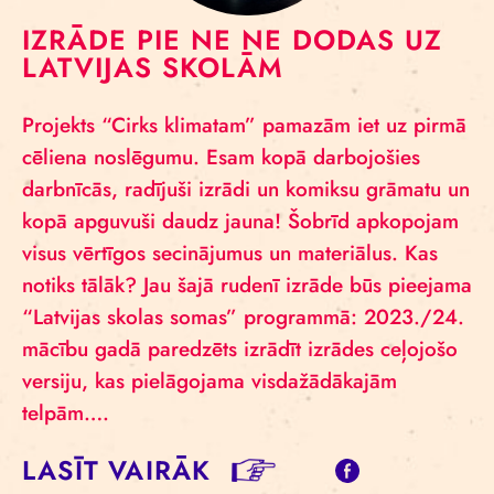
IZRĀDE PIE NE NE DODAS UZ
LATVIJAS SKOLĀM
Projekts “Cirks klimatam” pamazām iet uz pirmā
cēliena noslēgumu. Esam kopā darbojošies
darbnīcās, radījuši izrādi un komiksu grāmatu un
kopā apguvuši daudz jauna! Šobrīd apkopojam
visus vērtīgos secinājumus un materiālus. Kas
notiks tālāk? Jau šajā rudenī izrāde būs pieejama
“Latvijas skolas somas” programmā: 2023./24.
mācību gadā paredzēts izrādīt izrādes ceļojošo
versiju, kas pielāgojama visdažādākajām
telpām….
LASĪT VAIRĀK