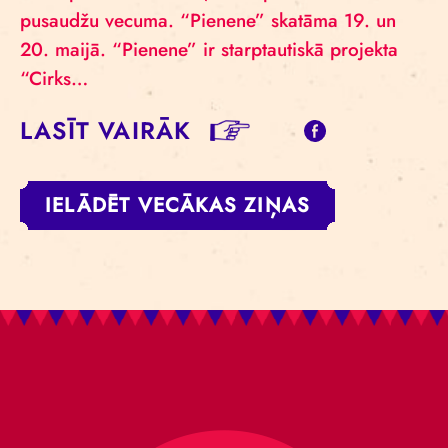
pusaudžu vecuma. “Pienene” skatāma 19. un
20. maijā. “Pienene” ir starptautiskā projekta
“Cirks…
LASĪT VAIRĀK
IELĀDĒT VECĀKAS ZIŅAS