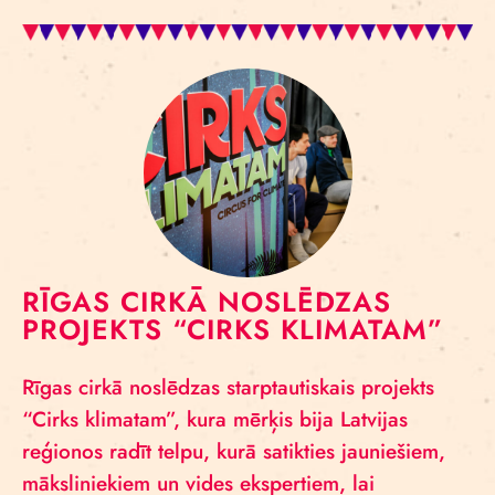
RĪGAS CIRKĀ NOSLĒDZAS
PROJEKTS “CIRKS KLIMATAM”
Rīgas cirkā noslēdzas starptautiskais projekts
“Cirks klimatam”, kura mērķis bija Latvijas
reģionos radīt telpu, kurā satikties jauniešiem,
māksliniekiem un vides ekspertiem, lai