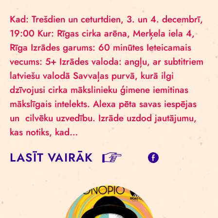
Kad: Trešdien un ceturtdien, 3. un 4. decembrī,
19:00 Kur: Rīgas cirka arēna, Merķela iela 4,
Rīga Izrādes garums: 60 minūtes Ieteicamais
vecums: 5+ Izrādes valoda: angļu, ar subtitriem
latviešu valodā Savvaļas purvā, kurā ilgi
dzīvojusi cirka mākslinieku ģimene iemitinas
mākslīgais intelekts. Alexa pēta savas iespējas
un cilvēku uzvedību. Izrāde uzdod jautājumu,
kas notiks, kad…
LASĪT VAIRĀK