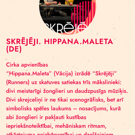
SKRĒJĒJI. HIPPANA.MALETA
(DE)
Cirka apvienības
“Hippana.Maleta” (Vācija) izrādē “Skrējēji”
(Runners) uz skatuves satiekas trīs mākslinieki:
divi meistarīgi žonglieri un daudzpusīgs mūziķis.
Divi skrejceliņi ir ne tikai scenogrāfisks, bet arī
simbolisks spēles laukums – nosacījums, kurā
abi žonglieri ir pakļauti kustības
iepriekšnoteiktībai, mehāniskam ritmam,
atkārtojuma neizbēgamībai un dzelžainiem