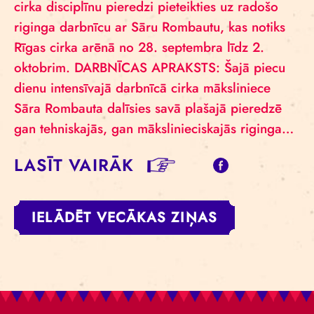
cirka disciplīnu pieredzi pieteikties uz radošo
riginga darbnīcu ar Sāru Rombautu, kas notiks
Rīgas cirka arēnā no 28. septembra līdz 2.
oktobrim. DARBNĪCAS APRAKSTS: Šajā piecu
dienu intensīvajā darbnīcā cirka māksliniece
Sāra Rombauta dalīsies savā plašajā pieredzē
gan tehniskajās, gan mākslinieciskajās riginga…
LASĪT VAIRĀK
IELĀDĒT VECĀKAS ZIŅAS