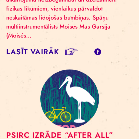
fizikas likumiem, vienlaikus pārvaldot
neskaitāmas lidojošas bumbiņas. Spāņu
multiinstrumentālists Moises Mas Garsija
(Moisés…
LASĪT VAIRĀK
PSIRC IZRĀDE “AFTER ALL”