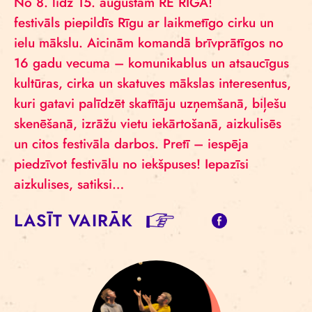
No 8. līdz 15. augustam RE RĪGA!
festivāls piepildīs Rīgu ar laikmetīgo cirku un
ielu mākslu. Aicinām komandā brīvprātīgos no
16 gadu vecuma – komunikablus un atsaucīgus
kultūras, cirka un skatuves mākslas interesentus,
kuri gatavi palīdzēt skatītāju uzņemšanā, biļešu
skenēšanā, izrāžu vietu iekārtošanā, aizkulisēs
un citos festivāla darbos. Pretī – iespēja
piedzīvot festivālu no iekšpuses! Iepazīsi
aizkulises, satiksi…
LASĪT VAIRĀK