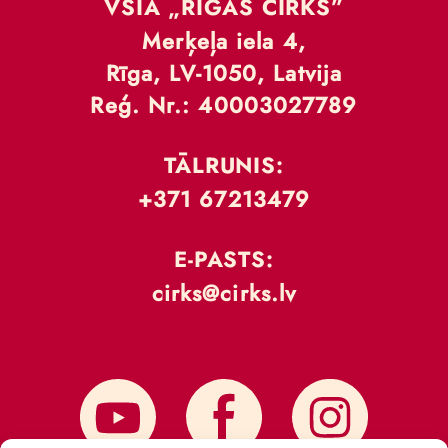
VSIA „RĪGAS CIRKS”
Merķeļa iela 4,
Rīga, LV-1050, Latvija
Reģ. Nr.: 40003027789
TĀLRUNIS:
+371 67213479
E-PASTS:
cirks@cirks.lv