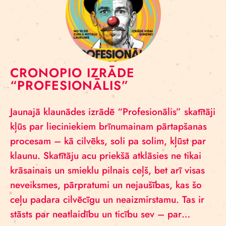
CRONOPIO IZRĀDE
“PROFESIONĀLIS”
Jaunajā klaunādes izrādē “Profesionālis” skatītāji
kļūs par lieciniekiem brīnumainam pārtapšanas
procesam – kā cilvēks, soli pa solim, kļūst par
klaunu. Skatītāju acu priekšā atklāsies ne tikai
krāsainais un smieklu pilnais ceļš, bet arī visas
neveiksmes, pārpratumi un nejaušības, kas šo
ceļu padara cilvēcīgu un neaizmirstamu. Tas ir
stāsts par neatlaidību un ticību sev – par…