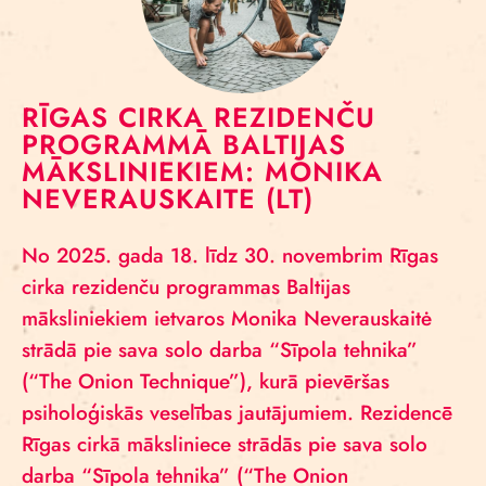
RĪGAS CIRKA REZIDENČU
PROGRAMMĀ BALTIJAS
MĀKSLINIEKIEM: MONIKA
NEVERAUSKAITE (LT)
No 2025. gada 18. līdz 30. novembrim Rīgas
cirka rezidenču programmas Baltijas
māksliniekiem ietvaros Monika Neverauskaitė
strādā pie sava solo darba “Sīpola tehnika”
(“The Onion Technique”), kurā pievēršas
psiholoģiskās veselības jautājumiem. Rezidencē
Rīgas cirkā māksliniece strādās pie sava solo
darba “Sīpola tehnika” (“The Onion