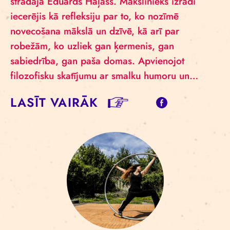
strādāja Eduards Haļass. Mākslinieks izrādi
iecerējis kā refleksiju par to, ko nozīmē
novecošana mākslā un dzīvē, kā arī par
robežām, ko uzliek gan ķermenis, gan
sabiedrība, gan paša domas. Apvienojot
filozofisku skatījumu ar smalku humoru un…
LASĪT VAIRĀK