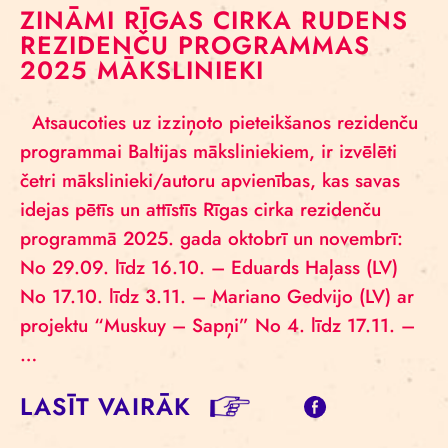
ZINĀMI RĪGAS CIRKA RUDENS
REZIDENČU PROGRAMMAS
2025 MĀKSLINIEKI
Atsaucoties uz izziņoto pieteikšanos rezidenču
programmai Baltijas māksliniekiem, ir izvēlēti
četri mākslinieki/autoru apvienības, kas savas
idejas pētīs un attīstīs Rīgas cirka rezidenču
programmā 2025. gada oktobrī un novembrī:
No 29.09. līdz 16.10. – Eduards Haļass (LV)
No 17.10. līdz 3.11. – Mariano Gedvijo (LV) ar
projektu “Muskuy – Sapņi” No 4. līdz 17.11. –
…
LASĪT VAIRĀK