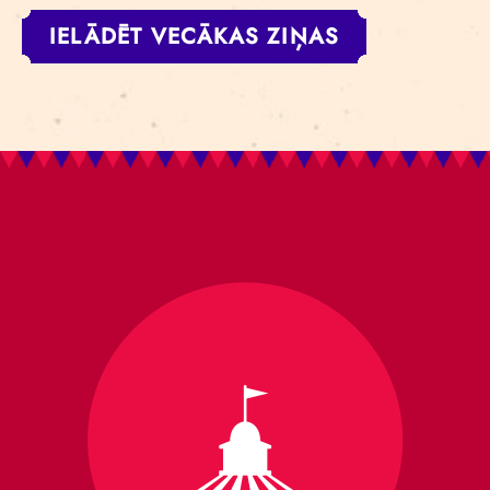
IELĀDĒT VECĀKAS ZIŅAS