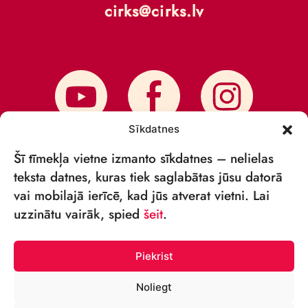
cirks@cirks.lv
Sīkdatnes
Šī tīmekļa vietne izmanto sīkdatnes – nelielas
teksta datnes, kuras tiek saglabātas jūsu datorā
vai mobilajā ierīcē, kad jūs atverat vietni. Lai
PIESAKIES JAUNUMIEM
uzzinātu vairāk, spied
šeit
.
Piekrist
Noliegt