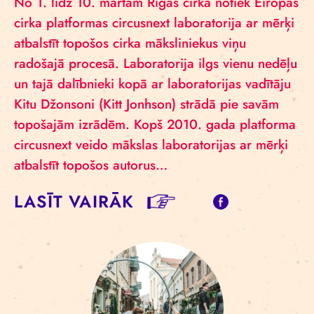
No 1. līdz 10. martam Rīgas cirkā notiek Eiropas
cirka platformas circusnext laboratorija ar mērķi
atbalstīt topošos cirka māksliniekus viņu
radošajā procesā. Laboratorija ilgs vienu nedēļu
un tajā dalībnieki kopā ar laboratorijas vadītāju
Kitu Džonsoni (Kitt Jonhson) strādā pie savām
topošajām izrādēm. Kopš 2010. gada platforma
circusnext veido mākslas laboratorijas ar mērķi
atbalstīt topošos autorus…
LASĪT VAIRĀK