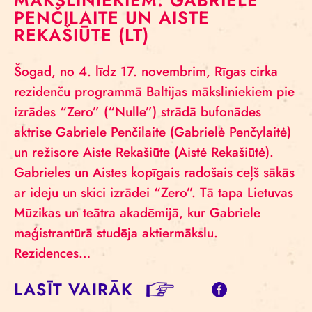
MĀKSLINIEKIEM: GABRIELE
PENČILAITE UN AISTE
REKAŠIŪTE (LT)
Šogad, no 4. līdz 17. novembrim, Rīgas cirka
rezidenču programmā Baltijas māksliniekiem pie
izrādes “Zero” (“Nulle”) strādā bufonādes
aktrise Gabriele Penčilaite (Gabrielė Penčylaitė)
un režisore Aiste Rekašiūte (Aistė Rekašiūtė).
Gabrieles un Aistes kopīgais radošais ceļš sākās
ar ideju un skici izrādei “Zero”. Tā tapa Lietuvas
Mūzikas un teātra akadēmijā, kur Gabriele
maģistrantūrā studēja aktiermākslu.
Rezidences…
LASĪT VAIRĀK