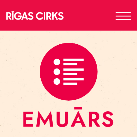
EMUĀRS