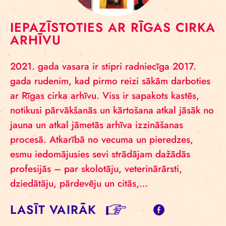
IEPAZĪSTOTIES AR RĪGAS CIRKA
ARHĪVU
2021. gada vasara ir stipri radniecīga 2017.
gada rudenim, kad pirmo reizi sākām darboties
ar Rīgas cirka arhīvu. Viss ir sapakots kastēs,
notikusi pārvākšanās un kārtošana atkal jāsāk no
jauna un atkal jāmetās arhīva izzināšanas
procesā. Atkarībā no vecuma un pieredzes,
esmu iedomājusies sevi strādājam dažādās
profesijās – par skolotāju, veterinārārsti,
dziedātāju, pārdevēju un citās,…
LASĪT VAIRĀK