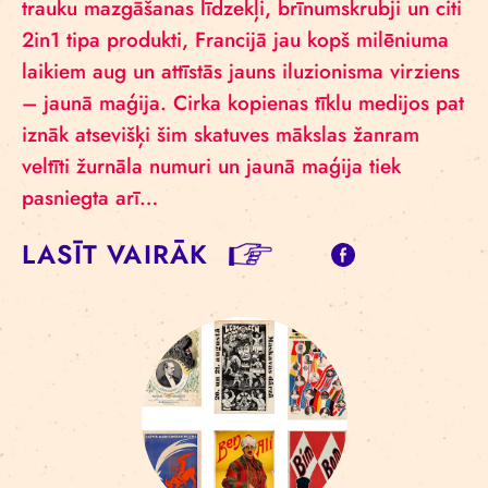
trauku mazgāšanas līdzekļi, brīnumskrubji un citi
2in1 tipa produkti, Francijā jau kopš milēniuma
laikiem aug un attīstās jauns iluzionisma virziens
– jaunā maģija. Cirka kopienas tīklu medijos pat
iznāk atsevišķi šim skatuves mākslas žanram
veltīti žurnāla numuri un jaunā maģija tiek
pasniegta arī…
LASĪT VAIRĀK