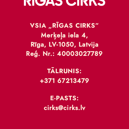
VSIA „RĪGAS CIRKS”
Merķeļa iela 4,
Rīga, LV-1050, Latvija
Reģ. Nr.: 40003027789
TĀLRUNIS:
+371 67213479
E-PASTS:
cirks@cirks.lv