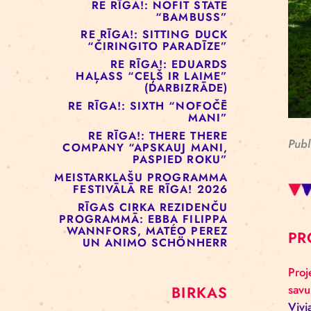
RE RĪGA!: MURMUYO
“PLAISA”
RE RĪGA!: BELOW ZERO
COMPANY “KRAUKLIS”
RE RĪGA!: NOFIT STATE
“BAMBUSS”
RE RĪGA!: SITTING DUCK
“ČIRINGITO PARADĪZE”
RE RĪGA!: EDUARDS
HAĻASS “CEĻŠ IR LAIME”
(DARBIZRĀDE)
RE RĪGA!: SIXTH “NOFOČĒ
MANI”
RE RĪGA!: THERE THERE
COMPANY “APSKAUJ MANI,
PASPIED ROKU”
MEISTARKLAŠU PROGRAMMA
FESTIVĀLĀ RE RĪGA! 2026