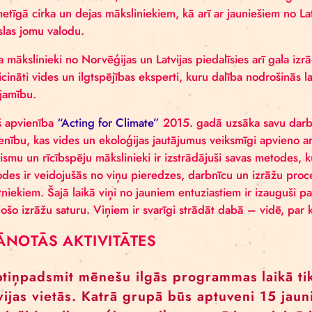
PROJEKTĀ IESAISTĪTIE MĀKSLINIEK
Projekta laikā tiks veidota starptautiska komanda no 
savukārt saturisko daļu, metodes un rīkoto laborato
Vivianna Maria Stanislavska
, kā arī cirka māksliniek
laikmetīgā cirka un dejas māksliniekiem, kā arī ar ja
mākslas jomu valodu.
Cirka mākslinieki no Norvēģijas un Latvijas piedalīsi
pieaicināti vides un ilgtspējības eksperti, kuru dalī
pieejamību.
Kopš apvienība
“Acting for Climate”
2015. gadā uzsā
apvienību, kas vides un ekoloģijas jautājumus veiksm
aktīvismu un rīcībspēju mākslinieki ir izstrādājuši s