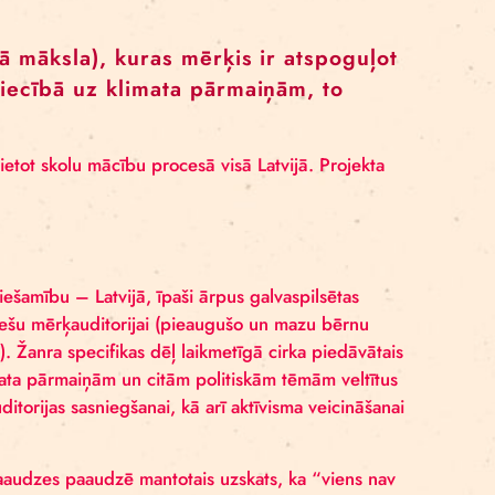
ā mākslinieces turpinās darbu pie zīna, kas “Cirks klima
u radīto saturu par vides jautājumiem. Tas arī tiks papi
apildu dimensiju.
e” vadībā, tiks rīkota
darbnīca nozares profesionāļiem
s par jauniešu mērķauditorijas piesaistīšanu, koncentrē
 trīs praktiskas metodes, kas būs pielietojamas arī tur
ā ar cirka un dejas māksliniekiem no Latvijas būs iesp
 kuras saturu veidos tieši laboratoriju laikā tapušās ja
deja, vizuālā māksla), kuras mērķis ir at
teikumus attiecībā uz klimata pārmaiņām,
redzējumu.