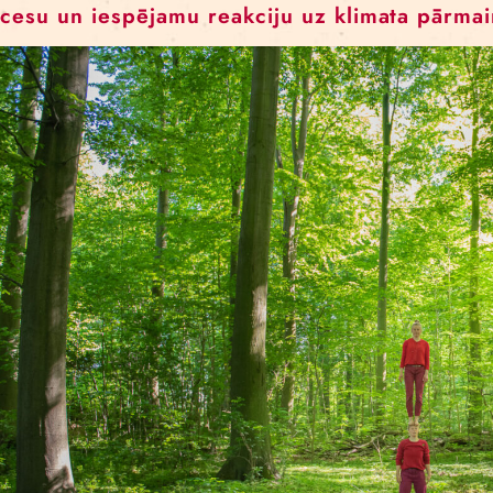
Projekta mērķis ir Latvijas reģionos ra
un vides ekspertiem, lai sadarbojotie
procesu un iespējamu reakciju uz kli