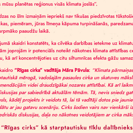
organizēti un efektīgi paust savu viedokli. Ir pierādīj
viegla piekļuve tā metodēm un rīkiem, jaunieši jau a
savu rīcībspēju. Piemēram, zviedriete, Grēta Tūnberg
tam, ka aktīvisms var ietekmēt sabiedrības uzskatus u
Protams, veidi, kā paust savu viedokli
parādīt iespējas uzrunāt savus vienau
pielietojot neverbālo skatuves valodu,
tikai daži no rīkiem, ko jaunieši iegūs 
viedokli iespējams efektīvi paust arī be
piemēram zināšanas par mākslas aktīvi
paušanas procesu.
Taču galvenais un uzskatāmākais šī projekta nepiec
jomā. Kā atzīts Starpvaldību klimata pārmaiņu pane
visus mūsu planētas reģionus visās klimata joslās”.