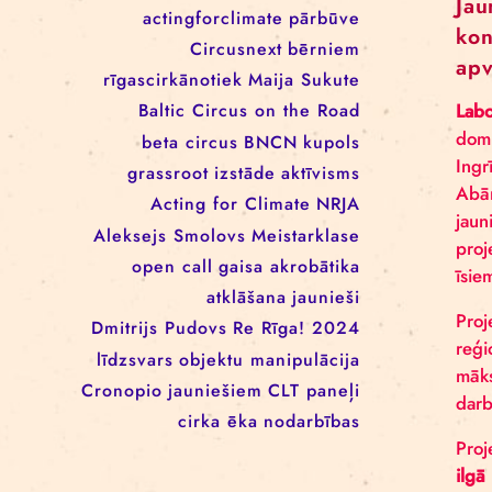
EEANorwayGrants
mākslas aktīvisms
EEANorwayGrantsLatvia
profesionāļiem
klaunāde
kvadrifrons
Cirks klimatam
izglītība
Rīgas cirka skola
izrādes
konference
tīkls
actingforclimate
pārbūve
Circusnext
bērniem
rīgascirkānotiek
Maija Sukute
Baltic Circus on the Road
beta circus
BNCN
kupols
grassroot
izstāde
aktīvisms
Acting for Climate
NRJA