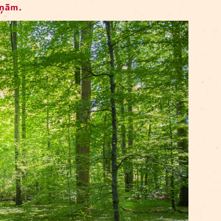
dīt telpu, kurā satikties jauniešiem, māk
s izprastu un apgūtu mākslas aktīvismu k
mata pārmaiņām.