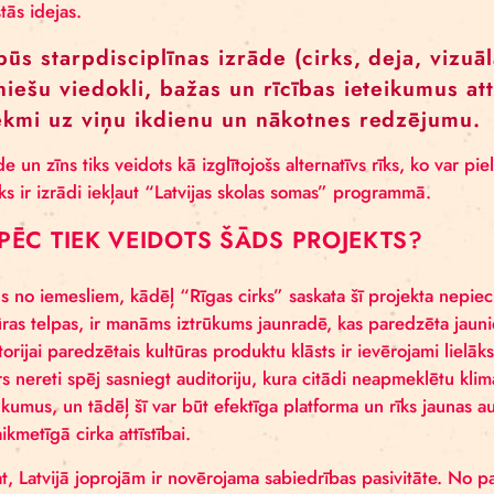
jauniešiem. Paralēli laboratorijām visa projekta laik
projekta beigās tematiski apkopos un ilustrēs jaunieš
īsiem video, kas atdzīvinās attēlus un piešķirs tam p
Projekta laikā divu dienu garumā, “Acting for Climat
reģioniem. Apmācību un diskusiju procesā tiks runāt
mākslas un klimata tēmām, ar mērķi izstrādāt vismaz
darbībā.
Projekta noslēguma stadijā “Acting for Climate” kop
ilgā rezidencē
izstrādāt jaunu videi pielāgotu izrādi,
paustās idejas.
Tā būs starpdisciplīnas izrāde (cirks, 
jauniešu viedokli, bažas un rīcības ie
ietekmi uz viņu ikdienu un nākotnes 