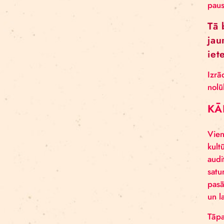
Aleksejs Smolovs
Meistarklase
open call
gaisa akrobātika
atklāšana
jaunieši
Dmitrijs Pudovs
Re Rīga! 2024
līdzsvars
objektu manipulācija
Cronopio
jauniešiem
CLT paneļi
cirka ēka
nodarbības