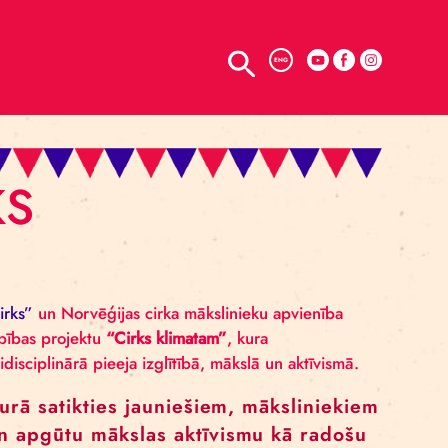
TELPU NOMA
ENG
“CIRKS
u VSIA
“Rīgas cirks”
un Norvēģijas cirka mākslinieku ap
tautisku sadarbības projektu
“Cirks klimatam”
, kura
 piedāvāt multidisciplinārā pieeja izglītībā, mākslā un 