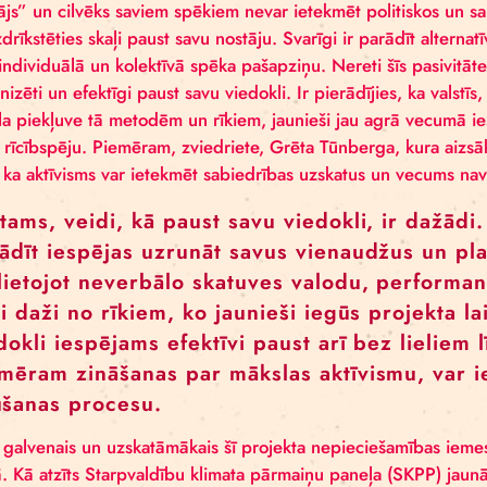
Izrāde un zīns tiks veidots kā izglītojošs alternatīvs 
nolūks ir izrādi iekļaut “Latvijas skolas somas” pro
KĀPĒC TIEK VEIDOTS ŠĀDS PROJE
Viens no iemesliem, kādēļ “Rīgas cirks” saskata šī p
kultūras telpas, ir manāms iztrūkums jaunradē, kas
auditorijai paredzētais kultūras produktu klāsts ir ie
saturs nereti spēj sasniegt auditoriju, kura citādi 
pasākumus, un tādēļ šī var būt efektīga platforma un 
un laikmetīgā cirka attīstībai.
Tāpat, Latvijā joprojām ir novērojama sabiedrības p
cīnītājs” un cilvēks saviem spēkiem nevar ietekmēt p
neuzdrīkstēties skaļi paust savu nostāju. Svarīgi ir 
celt individuālā un kolektīvā spēka pašapziņu. Neret