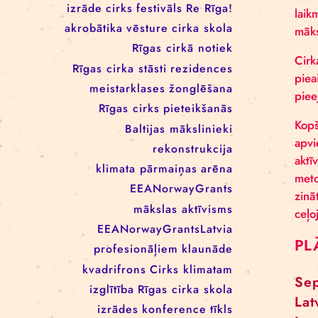
RĪGAS CIRKA REZIDENČU
PROGRAMMĀ: EBBA FILIPPA
WANNFORS, MATÉO PEREZ
UN ANIMO SCHÖNHERR
BIRKAS
izrāde
cirks
festivāls
Re Rīga!
akrobātika
vēsture
cirka skola
Rīgas cirkā notiek
Rīgas cirka stāsti
rezidences
meistarklases
žonglēšana
Rīgas cirks
pieteikšanās
Baltijas mākslinieki
rekonstrukcija
klimata pārmaiņas
arēna