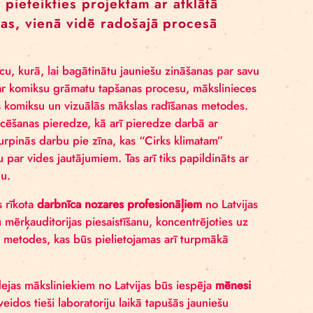
n izrāžu procesā strādājot ar jauniešiem, mākslinieki
 ir izauguši par profesionālu mākslinieku tīklu, kuri pa
 – vidē, par kuru tiek veidots attiecīgais stāsts.
 laikā tiks rīkotas 5 laboratorijas – d
veni 15 jaunieši vecumā no 14 līdz 16 ga
 un aicināti pieteikties projektam ar atkl
 ilgs 3 dienas, vienā vidē radošajā proc
ākslas darbnīcu, kurā, lai bagātinātu jauniešu zināšan
nātu izpratni par komiksu grāmatu tapšanas procesu, m
mantos dažādas komiksu un vizuālās mākslas radīšanas
rbības un publicēšanas pieredze, kā arī pieredze darbā