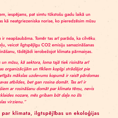
ies, ka valstīs, kur aktīvisms jau ir gadiem ilga prakse u
grā vecumā iesaistās sabiedrības procesos un ir pārlie
a, kura aizsāka kustību “Fridays For Future” ir lielisk
n vecums nav šķērslis, lai iestātos par sev svarīgo.
, ir dažādi. Caur šo projektu mēs vēlami
džus un plašāku sabiedrības daļu, izteik
 performances žanru un vizuālo mākslu. 
projekta laikā. Svarīgi ir arī gūt atziņu, 
z lieliem līdzekļiem. Jauniegūtie rīki, kā
smu, var iedvesmot un atvieglot viedokļ
iešamības iemesls – klimata pārmaiņas nedrīkst ignorēt
ļa (SKPP) jaunākajā ziņojumā (2021), “klimata izmaiņas