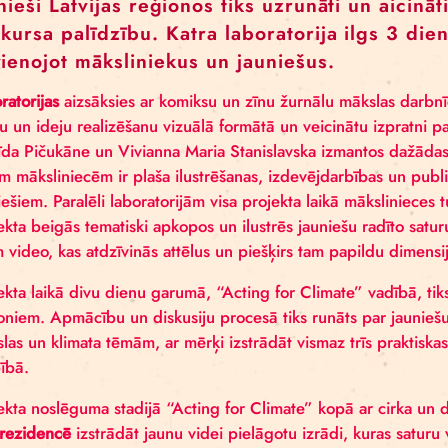
metodes ir veidojušās no viņu pieredzes, darbnīcu u
zinātniekiem. Šajā laikā viņi no jauniem entuziastiem
ceļojošo izrāžu saturu. Viņiem ir svarīgi strādāt dabā
PLĀNOTĀS AKTIVITĀTES
Septiņpadsmit mēnešu ilgās programmas
Latvijas vietās. Katrā grupā būs aptu
Jaunieši Latvijas reģionos tiks uzrunāti
konkursa palīdzību. Katra laboratorija
apvienojot māksliniekus un jauniešus.
Laboratorijas
aizsāksies ar komiksu un zīnu žurnālu m
domu un ideju realizēšanu vizuālā formātā un veici
Ingrīda Pičukāne un Vivianna Maria Stanislavska iz
Abām māksliniecēm ir plaša ilustrēšanas, izdevējda