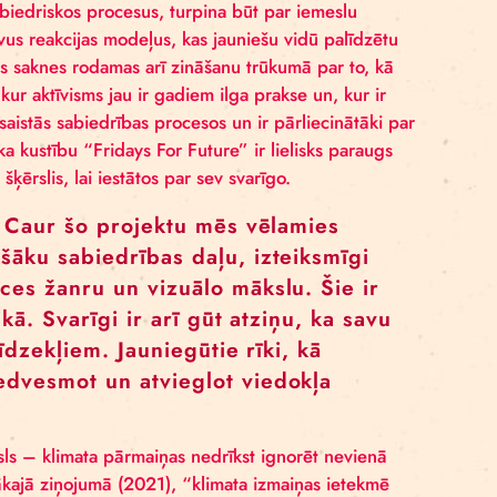
rīks, ko var pielietot skolu mācību procesā visā Latvijā.
grammā.
KTS?
rojekta nepieciešamību – Latvijā, īpaši ārpus galvaspil
 paredzēta jauniešu mērķauditorijai (pieaugušo un mazu
vērojami lielāks). Žanra specifikas dēļ laikmetīgā cirka 
neapmeklētu klimata pārmaiņām un citām politiskām tēmā
rīks jaunas auditorijas sasniegšanai, kā arī aktīvisma v
asivitāte. No paaudzes paaudzē mantotais uzskats, ka “
olitiskos un sabiedriskos procesus, turpina būt par ie
parādīt alternatīvus reakcijas modeļus, kas jauniešu vidū
i šīs pasivitātes saknes rodamas arī zināšanu trūkumā p