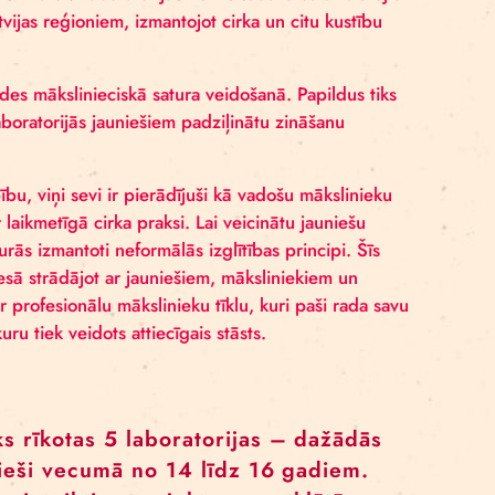
I
Latvijas un Norvēģijas. Projekta vadība ir “Rīgas cirka
riju vadību pārvaldīs vizuālās mākslinieces
Ingrīda Pič
i no “Acting for Climate”. Laboratorijās notiks sadarbība
uniešiem no Latvijas reģioniem, izmantojot cirka un citu
es arī gala izrādes mākslinieciskā satura veidošanā. Pap
ba nodrošinās laboratorijās jauniešiem padziļinātu zināš
ka savu darbību, viņi sevi ir pierādījuši kā vadošu mā
īgi apvieno ar laikmetīgā cirka praksi. Lai veicinātu ja
avas metodes, kurās izmantoti neformālās izglītības princ