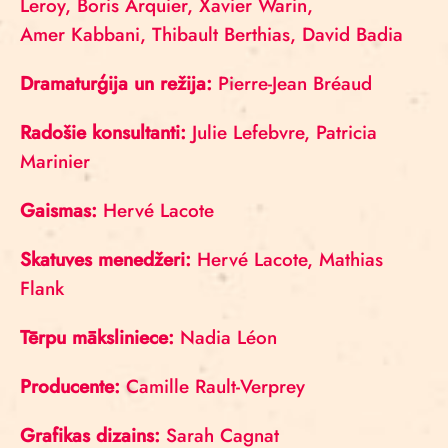
Leroy, Boris Arquier, Xavier Warin,
Amer Kabbani, Thibault Berthias, David Badia
Dramaturģija un režija:
Pierre-Jean Bréaud
Radošie konsultanti:
Julie Lefebvre, Patricia
Marinier
Gaismas:
Hervé Lacote
Skatuves menedžeri:
Hervé Lacote, Mathias
Flank
Tērpu māksliniece:
Nadia Léon
Producente:
Camille Rault-Verprey
Grafikas dizains:
Sarah Cagnat