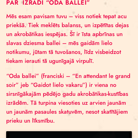
PAR IZRĀDI “ODA BALLEI”
Mēs esam pavisam tuvu – viss notiek tepat acu
priekšā. Tiek meklēts balanss, un izpētītas dejas
un akrobātikas iespējas. Šī ir īsta apbrīnas un
slavas dziesma ballei – mēs gaidām lielo
notikumu, jūtam tā tuvošanos, līdz visbeidzot
tiekam ierauti tā ugunīgajā virpulī.
“Oda ballei” (franciski – “En attendant le grand
soir” jeb “Gaidot lielo vakaru”) ir viena no
sirsnīgākajām pēdējo gadu akrobātikas-kustības
izrādēm. Tā turpina viesoties uz arvien jaunām
un jaunām pasaules skatuvēm, nesot skatītājiem
prieku un līksmību.