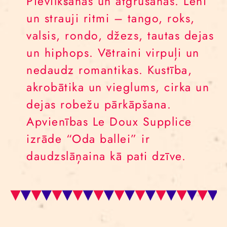
Pievilkšanās un atgrūšanās. Lēni
un strauji ritmi – tango, roks,
valsis, rondo, džezs, tautas dejas
un hiphops. Vētraini virpuļi un
nedaudz romantikas. Kustība,
akrobātika un vieglums, cirka un
dejas robežu pārkāpšana.
Apvienības Le Doux Supplice
izrāde “Oda ballei” ir
daudzslāņaina kā pati dzīve.