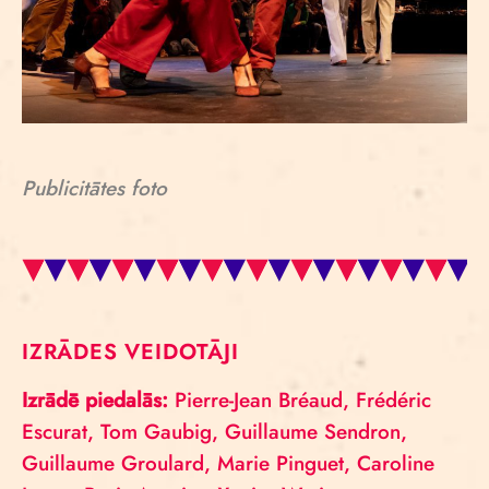
Publicitātes foto
IZRĀDES VEIDOTĀJI
Izrādē piedalās:
Pierre-Jean Bréaud, Frédéric
Escurat, Tom Gaubig, Guillaume Sendron,
Guillaume Groulard, Marie Pinguet, Caroline