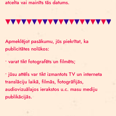
atcelta vai mainīts tās datums.
Apmeklējot pasākumu, jūs piekrītat, ka
publicitātes nolūkos:
• varat tikt fotografēts un filmēts;
• jūsu attēls var tikt izmantots TV un interneta
translāciju laikā, filmās, fotogrāfijās,
audiovizuālajos ierakstos u.c. masu mediju
publikācijās.