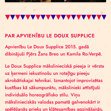
PAR APVIENĪBU LE DOUX SUPPLICE
Apvienību Le Doux Supplice 2015. gadā
dibinājuši Pjērs Žans Breo un Kamila Ro-Verpē.
Le Doux Supplice mākslinieciskā pieeja ir vērsta
uz ķermeni iekustinošu un rotaļīgu pieeju
akrobātiskajai tehnikai. Izmantojot improvizētas
kustības kā sākumpunktu, mākslinieki attīstījuši
individuālo horeogrāfisko stilu. Viņu
mākslinieciskās valodas pamatā galvenokārt ir
spēlēšanās prieks un klātesamības apzināšanās.