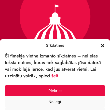
Sīkdatnes
Šī tīmekļa vietne izmanto sīkdatnes – nelielas
teksta datnes, kuras tiek saglabātas jūsu datorā
vai mobilajā ierīcē, kad jūs atverat vietni. Lai
VSIA „RĪGAS CIRKS”
uzzinātu vairāk, spied
šeit
.
Merķeļa iela 4,
Rīga, LV-1050, Latvija
Piekrist
Reģ. Nr.: 40003027789
Noliegt