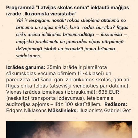
Programmā “Latvijas skolas soma” iekļautā maģijas
izrāde „Iluzionista viesistabā”
Vai ir iespējams nonākt rokas stiepiena attālumā no
brīnuma un sajust mirkli, kurā rodas burvība? Rīgas
cirks aicina ielūkoties brīnumradītāja – iluzionista –
maģisko priekšmetu un jaunrades elpas pārpilnajā
dzīvojamajā istabā un ieraudzīt jauna brīnuma
veidošanos.
Izrādes garums:
35min
Izrāde ir piemērota
sākumskolas
vecuma bērniem (1.-4.klasei) un
paredzēta rādīšanai gan izbraukumos skolās, gan arī
Rīgas cirka telpās (atsevišķi vienojoties par datumu).
Vienas izrādes izmaksas (izbraukumā): 635 EUR
(neskaitot transporta izdevumus). Ieteicamais
auditorijas apjoms – līdz 100 skatītājiem.
Režisors:
Edgars Niklasons
Mākslinieks:
iluzionists Gabriel Got