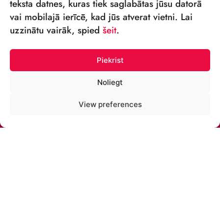
teksta datnes, kuras tiek saglabātas jūsu datorā
vai mobilajā ierīcē, kad jūs atverat vietni. Lai
VSIA „RĪGAS CIRKS”
uzzinātu vairāk, spied
šeit
.
Merķeļa iela 4,
Rīga, LV-1050, Latvija
Piekrist
Reģ. Nr.: 40003027789
Noliegt
TĀLRUNIS:
View preferences
+371 67213479
E-PASTS:
cirks@cirks.lv