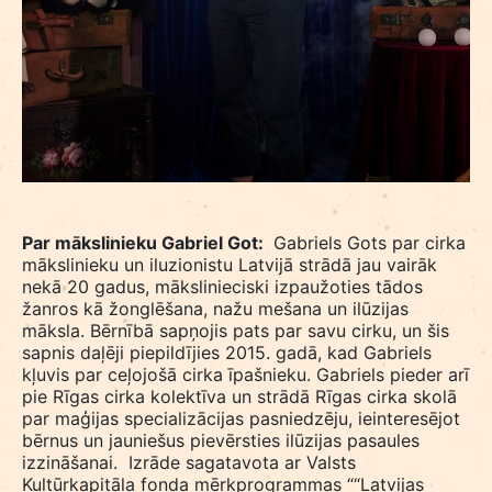
Par mākslinieku Gabriel Got:
Gabriels Gots par cirka
mākslinieku un iluzionistu Latvijā strādā jau vairāk
nekā 20 gadus, mākslinieciski izpaužoties tādos
žanros kā žonglēšana, nažu mešana un ilūzijas
māksla. Bērnībā sapņojis pats par savu cirku, un šis
sapnis daļēji piepildījies 2015. gadā, kad Gabriels
kļuvis par ceļojošā cirka īpašnieku. Gabriels pieder arī
pie Rīgas cirka kolektīva un strādā Rīgas cirka skolā
par maģijas specializācijas pasniedzēju, ieinteresējot
bērnus un jauniešus pievērsties ilūzijas pasaules
izzināšanai.
Izrāde sagatavota ar Valsts
Kultūrkapitāla fonda mērķprogrammas ““Latvijas