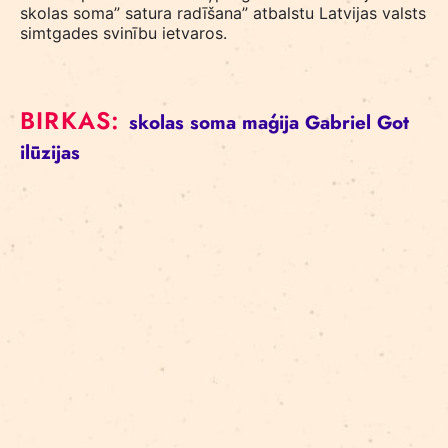
skolas soma” satura radīšana” atbalstu Latvijas valsts
simtgades svinību ietvaros.
BIRKAS:
skolas soma
maģija
Gabriel Got
ilūzijas