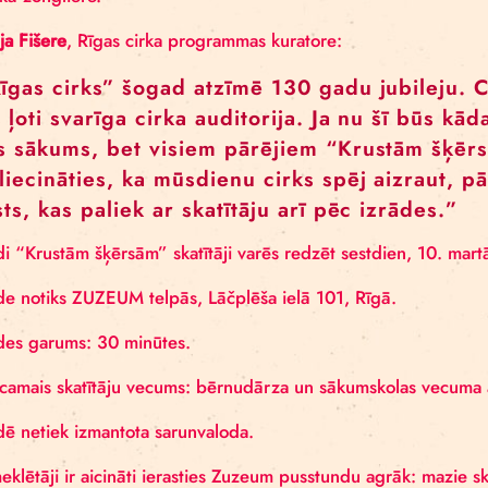
iespēju māksliniecei strādāt ar visdažādākajām aud
Džuljeta Birkelande
(
Julietta Birkeland
) apgūst cirk
vēlāk Briselē. Kopš studiju pabeigšanas 2012. gadā
gan kā žongliere.
Odrija Fišere
, Rīgas cirka programmas kuratore:
““Rīgas cirks” šogad atzīmē 130 gadu j
būs ļoti svarīga cirka auditorija. Ja n
labs sākums, bet visiem pārējiem “Kru
pārliecināties, ka mūsdienu cirks spēj 
stāsts, kas paliek ar skatītāju arī pēc 
Izrādi “Krustām šķērsām” skatītāji varēs redzēt sest
Izrāde notiks ZUZEUM telpās, Lāčplēša ielā 101, Rī