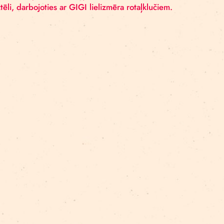
skolas vecuma audzēkņi, sākot no 3 gadiem.
rāk: mazie skatītāji, viņu lielākie brāļi un māsas, kā ar
i un izpaust iztēli, darbojoties ar GIGI lielizmēra rotaļ