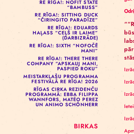
RE RĪGA!: MURMUYO
“PLAISA”
RE RĪGA!: BELOW ZERO
COMPANY “KRAUKLIS”
RE RĪGA!: NOFIT STATE
“BAMBUSS”
RE RĪGA!: SITTING DUCK
“ČIRINGITO PARADĪZE”
RE RĪGA!: EDUARDS
HAĻASS “CEĻŠ IR LAIME”
(DARBIZRĀDE)
RE RĪGA!: SIXTH “NOFOČĒ
MANI”
RE RĪGA!: THERE THERE
COMPANY “APSKAUJ MANI,
PASPIED ROKU”
MEISTARKLAŠU PROGRAMMA
FESTIVĀLĀ RE RĪGA! 2026