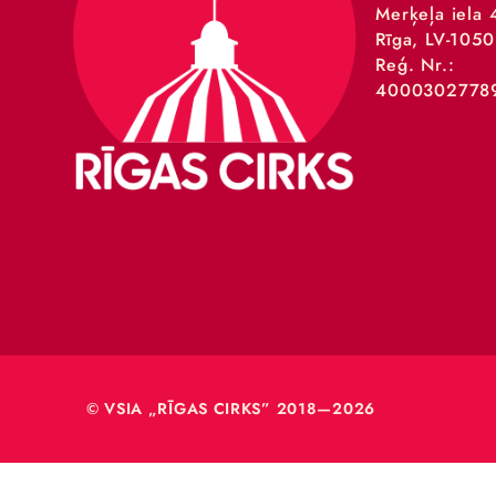
VSIA 
Merķeļa
Rīga, L
Reģ. Nr
40003