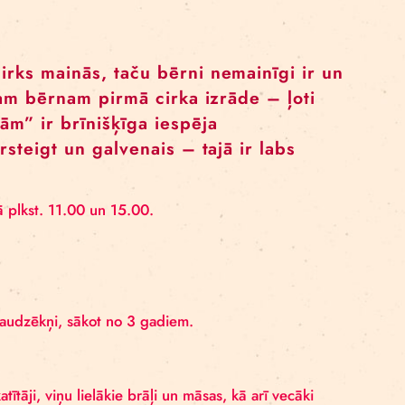
itorijām un dažādākā formāta izrādēm visā pasaulē.
u jau kopš 15 gadu vecuma: sākumā Stokholmā, tad Parī
 māksliniece uzstājusies daudzviet pasaulē gan kā gais
ubileju. Cirks mainās, taču bērni nemain
u šī būs kādam bērnam pirmā cirka izrāde 
stām šķērsām” ir brīnišķīga iespēja
aizraut, pārsteigt un galvenais – tajā ir 
izrādes.”
dien, 10. martā plkst. 11.00 un 15.00.
gā.