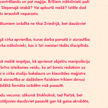
ptūras, savukārt nedzīviem priekšmetiem, piemēram, sp
ciešama liela koncentrēšanās un pat maģija. Brīžiem māks
īgā krāsu spainī? Slepenajā istabā? Vai apburtā mežā? I
astākajās lietās ieraudzīt neparasto.
gadā un ar panākumiem izrādīta ne tikai Zviedrijā, bet 
ītoša laikmetīgā cirka apvienība, kuras darba pamatā ir
 piedalās cirka mākslinieki, kas ir īsti meistari tādās 
 radošajā darbībā meklē iespējas, kā apvienot objektu 
rīgo naivo un brīvo izteiksmes veidu, ko arī šoreiz re
ksliniece, kurai ir cirka studiju bakalaura un klaunādes
anā un dedzīgā aizrautība ar dažādiem fiziskiem triki