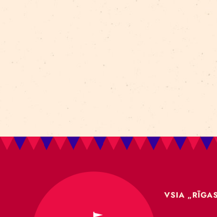
Aleksejs Smolovs
Meistarklase
open call
gaisa akrobātika
atklāšana
jaunieši
Dmitrijs Pudovs
Re Rīga! 2024
līdzsvars
objektu manipulācija
Cronopio
jauniešiem
CLT paneļi
cirka ēka
nodarbības