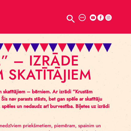
TELPU NOMA
ENG
SĀM” – IZRĀDE
JIEM SKATĪTĀJIE
iem mazākajiem skatītājiem – bērniem. Ar izrādi “Kru
pani Giraff”. Šis nav parasts stāsts, bet gan spēle ar s
 lietā akrobātika, spēles un nedaudz arī burvestība. Biļet