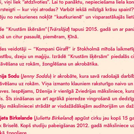
Divi cirka mākslinieki uz skatuves rada dzīvās skul
slotai, viņi liek “atdzīvoties”. Lai to panāktu, nepie
ir pārsteigti – kur viņi atrodas? Varbūt iekšā milz
iespēju no nekurienes nokļūt “kautkurienē” un vispar
Izrāde “Krustām škērsām”(
Tvärslöjd
) tapusi 2015. 
Eiropā un citur pasaulē, piemēram, Ķīnā.
Izrādes veidotāji – “Kompani Giraff” ir Stokholmā m
ar kustību, dzeju un maģiju. Izrādē “Krustām šķērsām”
kā stāvēšana uz rokām, žonglēšana un akrobātika.
Dženija Sodu
(
Jenny Soddu
) ir akrobāte, kura savā
ar stāvēšanu uz rokām. Viņa izmanto klauniem rakstu
skatuves. Iespējams, Dženija ir vienīgā Zviedrijas mā
grāds. Šīs zināšanas un arī agrākā pieredze vingroš