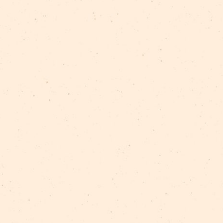
BIRKAS:
izrāde
bērniem
Krustām šķērsām