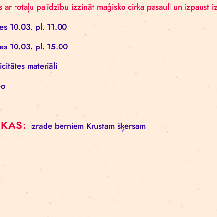
Izrādes garums: 30 minūtes.
Ieteicamais skatītāju vecums: bērnudārza un sākum
Izrādē netiek izmantota sarunvaloda.
Apmeklētāji ir aicināti ierasties Zuzeum pusstundu ag
varēs ar rotaļu palīdzību izzināt maģisko cirka pasaul
Biļetes 10.03. pl. 11.00
Biļetes 10.03. pl. 15.00
Publicitātes materiāli
Video