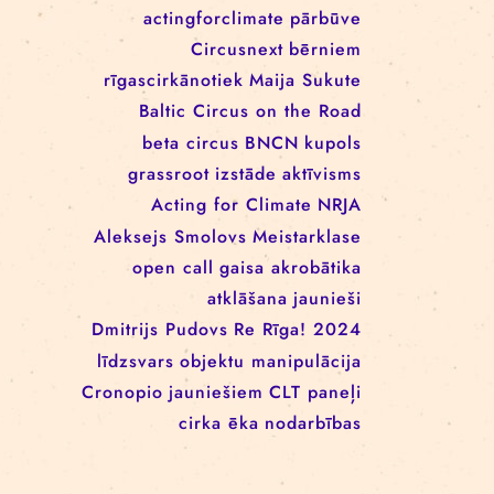
EEANorwayGrants
mākslas aktīvisms
EEANorwayGrantsLatvia
profesionāļiem
klaunāde
kvadrifrons
Cirks klimatam
izglītība
Rīgas cirka skola
izrādes
konference
tīkls
actingforclimate
pārbūve
Circusnext
bērniem
rīgascirkānotiek
Maija Sukute
Baltic Circus on the Road
beta circus
BNCN
kupols
grassroot
izstāde
aktīvisms
Acting for Climate
NRJA