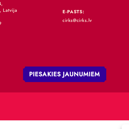
„RĪGAS CIRKS”
TĀLRUNIS:
+371 67213479
 iela 4,
V-1050, Latvija
E-PASTS:
.:
cirks@cirks.lv
027789