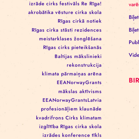
RĪGAS CIRKA REZIDENČU
PROGRAMMĀ: EBBA FILIPPA
WANNFORS, MATÉO PEREZ
UN ANIMO SCHÖNHERR
BIRKAS
izrāde
cirks
festivāls
Re Rīga!
akrobātika
vēsture
cirka skola
Rīgas cirkā notiek
Rīgas cirka stāsti
rezidences
meistarklases
žonglēšana
Rīgas cirks
pieteikšanās
Baltijas mākslinieki
rekonstrukcija
klimata pārmaiņas
arēna