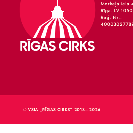
VSIA 
Merķeļa
Rīga, L
Reģ. Nr
40003