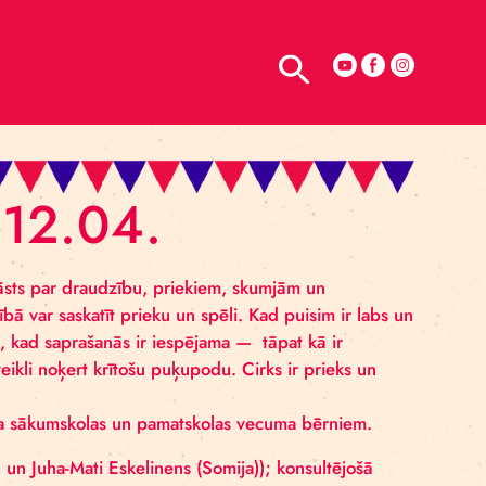
TELPU NOMA
DUS 12.04.
em dauzonīgs stāsts par draudzību, priekiem, skumjām 
dzīves nopietnībā var saskatīt prieku un spēli. Kad puis
 Tomēr ir brīži, kad saprašanās ir iespējama — tāpat k
m, un prasme veikli noķert krītošu puķupodu. Cirks ir p
cības!
aros un paredzēta sākumskolas un pamatskolas vecuma b