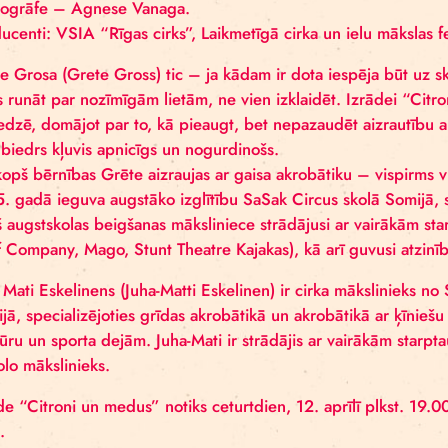
Autori un izpildītāji: Duo Homeles Moreles (Grēte Gr
horeogrāfe – Agnese Vanaga.
Producenti: VSIA “Rīgas cirks”, Laikmetīgā cirka un 
Grēte Grosa (Grete Gross) tic – ja kādam ir dota ies
vēlas runāt par nozīmīgām lietām, ne vien izklaidēt
pieredzē, domājot par to, kā pieaugt, bet nepazaudēt
ceļa biedrs kļuvis apnicīgs un nogurdinošs.
Jau kopš bērnības Grēte aizraujas ar gaisa akrobātiku
2015. gadā ieguva augstāko izglītību SaSak Circus s
Kopš augstskolas beigšanas māksliniece strādājusi a
Wolf Company, Mago, Stunt Theatre Kajakas), kā arī 
Juha Mati Eskelinens (Juha-Matti Eskelinen) ir cirka
Somijā, specializējoties grīdas akrobātikā un akrobāt
parkūru un sporta dejām. Juha-Mati ir strādājis ar