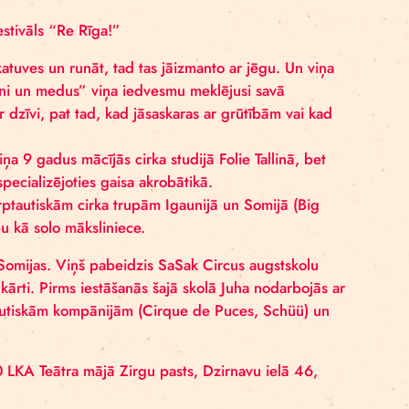
osa (Igaunija) un Juha-Mati Eskelinens (Somija)); kons
ielu mākslas festivāls “Re Rīga!”
pēja būt uz skatuves un runāt, tad tas jāizmanto ar jē
. Izrādei “Citroni un medus” viņa iedvesmu meklējusi s
 aizrautību ar dzīvi, pat tad, kad jāsaskaras ar grūtīb
 – vispirms viņa 9 gadus mācījās cirka studijā Folie Ta
kolā Somijā, specializējoties gaisa akrobātikā.
r vairākām starptautiskām cirka trupām Igaunijā un Som
guvusi atzinību kā solo māksliniece.
 mākslinieks no Somijas. Viņš pabeidzis SaSak Circus au
ikā ar ķīniešu kārti. Pirms iestāšanās šajā skolā Juha 
 vairākām starptautiskām kompānijām (Cirque de Puces,