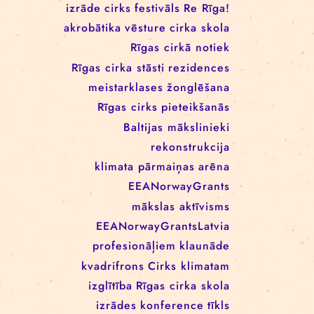
RĪGAS CIRKA REZIDENČU
PROGRAMMĀ: EBBA FILIPPA
WANNFORS, MATÉO PEREZ
UN ANIMO SCHÖNHERR
BIRKAS
izrāde
cirks
festivāls
Re Rīga!
akrobātika
vēsture
cirka skola
Rīgas cirkā notiek
Rīgas cirka stāsti
rezidences
meistarklases
žonglēšana
Rīgas cirks
pieteikšanās
Baltijas mākslinieki
rekonstrukcija
klimata pārmaiņas
arēna