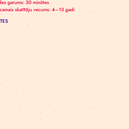
kā solo mākslinieks.
Izrāde “Citroni un medus” notiks ceturtdien, 12. apr
Rīgā.
Izrādes garums: 30 minūtes
Ieteicamais skatītāju vecums: 4–13 gadi
BIĻETES