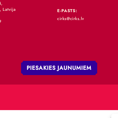
„RĪGAS CIRKS”
TĀLRUNIS:
+371 67213479
 iela 4,
V-1050, Latvija
E-PASTS:
.:
cirks@cirks.lv
027789