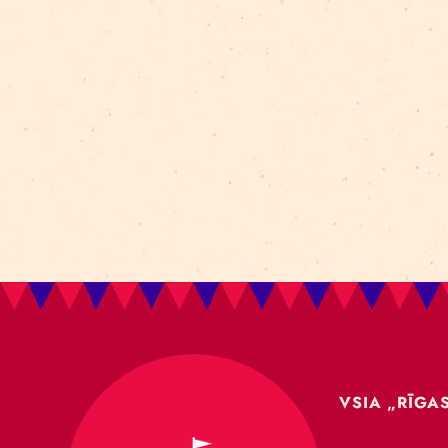
Aleksejs Smolovs
Meistarklase
open call
gaisa akrobātika
atklāšana
jaunieši
Dmitrijs Pudovs
Re Rīga! 2024
līdzsvars
objektu manipulācija
Cronopio
jauniešiem
CLT paneļi
cirka ēka
nodarbības