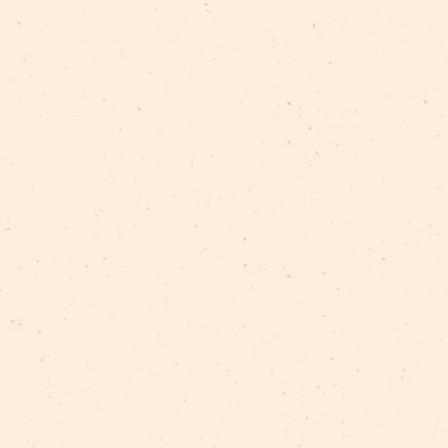
īlī plkst. 19.00 LKA Teātra mājā Zirgu pasts, Dzirnavu 