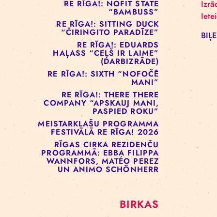
RE RĪGA!: MURMUYO
“PLAISA”
RE RĪGA!: BELOW ZERO
COMPANY “KRAUKLIS”
RE RĪGA!: NOFIT STATE
“BAMBUSS”
RE RĪGA!: SITTING DUCK
“ČIRINGITO PARADĪZE”
RE RĪGA!: EDUARDS
HAĻASS “CEĻŠ IR LAIME”
(DARBIZRĀDE)
RE RĪGA!: SIXTH “NOFOČĒ
MANI”
RE RĪGA!: THERE THERE
COMPANY “APSKAUJ MANI,
PASPIED ROKU”
MEISTARKLAŠU PROGRAMMA
FESTIVĀLĀ RE RĪGA! 2026