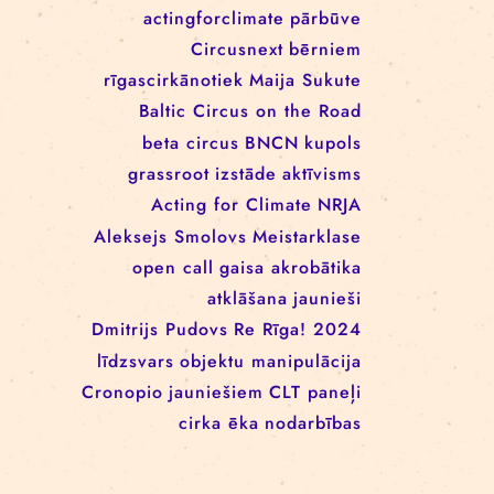
EEANorwayGrants
mākslas aktīvisms
EEANorwayGrantsLatvia
profesionāļiem
klaunāde
kvadrifrons
Cirks klimatam
izglītība
Rīgas cirka skola
izrādes
konference
tīkls
actingforclimate
pārbūve
Circusnext
bērniem
rīgascirkānotiek
Maija Sukute
Baltic Circus on the Road
beta circus
BNCN
kupols
grassroot
izstāde
aktīvisms
Acting for Climate
NRJA