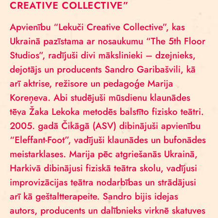
CREATIVE COLLECTIVE”
Apvienību “Lekuči Creative Collective”, kas
Ukrainā pazīstama ar nosaukumu “The 5th Floor
Studios”, radījuši divi mākslinieki – dzejnieks,
dejotājs un producents Sandro Garibašvili, kā
arī aktrise, režisore un pedagoģe Marija
Koreņeva. Abi studējuši mūsdienu klaunādes
tēva Žaka Lekoka metodēs balstīto fizisko teātri.
2005. gadā Čikāgā (ASV) dibinājuši apvienību
“Eleffant-Foot”, vadījuši klaunādes un bufonādes
meistarklases. Marija pēc atgriešanās Ukrainā,
Harkivā dibinājusi fiziskā teātra skolu, vadījusi
improvizācijas teātra nodarbības un strādājusi
arī kā geštaltterapeite. Sandro bijis idejas
autors, producents un dalībnieks virknē skatuves