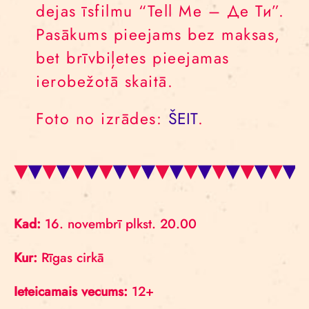
dejas īsfilmu “Tell Me – Де Ти”.
Pasākums pieejams bez maksas,
bet brīvbiļetes pieejamas
ierobežotā skaitā.
Foto no izrādes:
ŠEIT
.
Kad:
16. novembrī plkst. 20.00
Kur:
Rīgas cirkā
Ieteicamais vecums:
12+