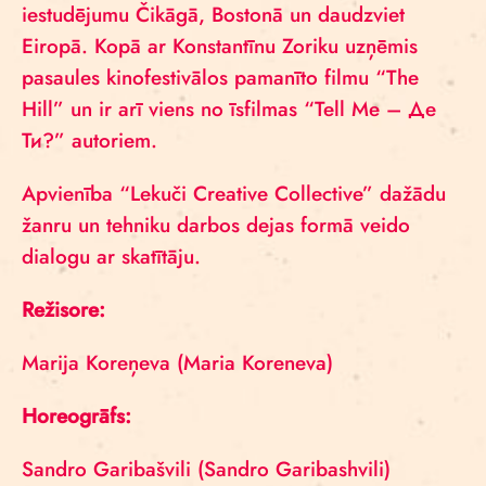
iestudējumu Čikāgā, Bostonā un daudzviet
Eiropā. Kopā ar Konstantīnu Zoriku uzņēmis
pasaules kinofestivālos pamanīto filmu “The
Hill” un ir arī viens no īsfilmas “Tell Me – Де
Ти?” autoriem.
Apvienība “Lekuči Creative Collective” dažādu
žanru un tehniku darbos dejas formā veido
dialogu ar skatītāju.
Režisore:
Marija Koreņeva (Maria Koreneva)
Horeogrāfs:
Sandro Garibašvili (Sandro Garibashvili)