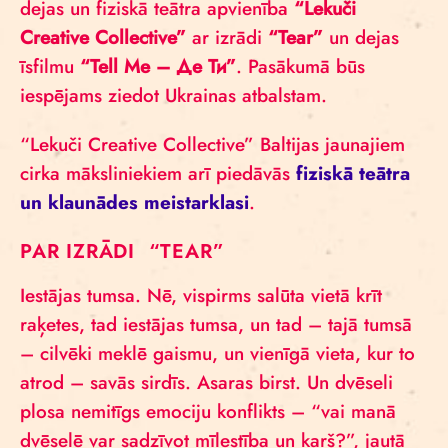
dejas un fiziskā teātra apvienība
“Lekuči
Creative Collective”
ar izrādi
“Tear”
un dejas
īsfilmu
“Tell Me – Де Ти”
. Pasākumā būs
iespējams ziedot Ukrainas atbalstam.
“Lekuči Creative Collective” Baltijas jaunajiem
cirka māksliniekiem arī piedāvās
fiziskā teātra
un klaunādes meistarklasi
.
PAR IZRĀDI “TEAR”
Iestājas tumsa. Nē, vispirms salūta vietā krīt
raķetes, tad iestājas tumsa, un tad – tajā tumsā
– cilvēki meklē gaismu, un vienīgā vieta, kur to
atrod – savās sirdīs. Asaras birst. Un dvēseli
plosa nemitīgs emociju konflikts – “vai manā
dvēselē var sadzīvot mīlestība un karš?”, jautā