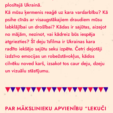
plosītajā Ukrainā.
Kā mūsu ķermenis reaģē uz kara vardarbību? Kā
psihe cīnās ar visaugstākajiem draudiem mūsu
labklājībai un drošībai? Kādas ir sajūtas, aizejot
no mājām, nezinot, vai kādreiz būs iespēja
atgriezties? Šī deju īsfilma ir Ukrainas kara
radīto iekšējo sajūtu seku izpēte. Četri dejotāji
izdzīvo emocijas un robežstāvokļus, kādos
cilvēku noved karš, izsakot tos caur deju, dzeju
un vizuālu stāstījumu.
PAR MĀKSLINIEKU APVIENĪBU “LEKUČI