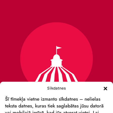
Sīkdatnes
Šī tīmekļa vietne izmanto sīkdatnes – nelielas
teksta datnes, kuras tiek saglabātas jūsu datorā
vai mobilajā ierīcē, kad jūs atverat vietni. Lai