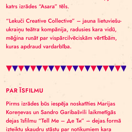
katrs izrādes “Asara” tēls.
“Lekuči Creative Collective” – jauna lietuviešu-
ukraiņu teātra kompānija, radusies kara vidū,
mēģina runāt par vispārcilvēciskām vērtībām,
kuras apdraud vardarbība.
PAR ĪSFILMU
Pirms izrādes būs iespēja noskatīties Marijas
Koreņevas un Sandro Garibašvili laikmetīgās
dejas īsfilmu “Tell Me – Де Ти” – dejas formā
izteiktu skaudru stāstu par notikumiem kara