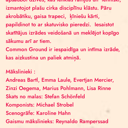
izmantojot plašu cirka disciplīnu klāstu. Pāru
akrobātiku, gaisa trapeci, ķīniešu kārti,
papildinot to ar skatuvisko pieredzi. Iesaistot
skatītājus izrādes veidošanā un meklējot kopīgo
sākumu arī ar tiem.
Common Ground ir iespaidīga un intīma izrāde,
kas aizkustina un paliek atmiņā.
Mākslinieki :
Andreas Bartl, Emma Laule, Evertjan Mercier,
Zinzi Oegema, Marius Pohlmann, Lisa Rinne
Skats no malas: Stefan Schönfeld
Komponists: Michael Strobel
Scenogrāfe: Karoline Hahn
Gaismu mākslinieks: Reynaldo Ramperssad