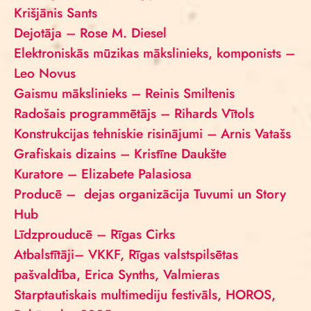
Krišjānis Sants
Dejotāja – Rose M. Diesel
Elektroniskās mūzikas mākslinieks, komponists –
Leo Novus
Gaismu mākslinieks – Reinis Smiltenis
Radošais programmētājs – Rihards Vītols
Konstrukcijas tehniskie risinājumi – Arnis Vatašs
Grafiskais dizains – Kristīne Daukšte
Kuratore – Elizabete Palasiosa
Producē – dejas organizācija Tuvumi un Story
Hub
Līdzprouducē – Rīgas Cirks
Atbalstītāji– VKKF, Rīgas valstspilsētas
pašvaldība, Erica Synths, Valmieras
Starptautiskais multimediju festivāls, HOROS,