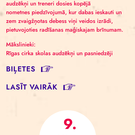
audzēkņi un treneri dosies kopējā
nometnes piedzīvojumā, kur dabas ieskauti un
zem zvaigžņotas debess viņi veidos izrādi,
pietuvojoties radīšanas maģiskajam brīnumam.
Mākslinieki:
Rīgas cirka skolas audzēkņi un pasniedzēji
BIĻETES
LASĪT VAIRĀK
9.