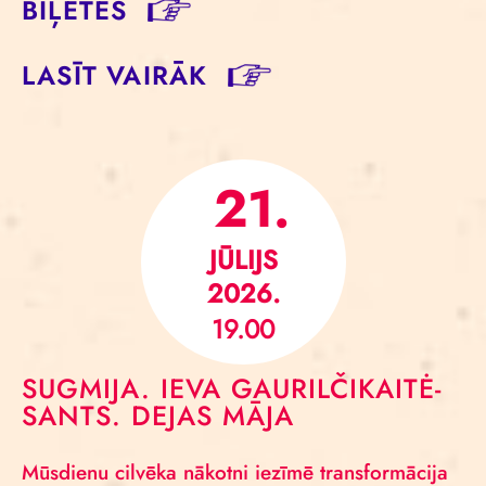
BIĻETES
LASĪT VAIRĀK
21.
JŪLIJS
2026.
19.00
SUGMIJA. IEVA GAURILČIKAITĖ-
SANTS. DEJAS MĀJA
Mūsdienu cilvēka nākotni iezīmē transformācija