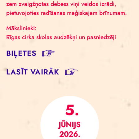
zem zvaigžņotas debess viņi veidos izrādi,
pietuvojoties radīšanas maģiskajam brīnumam.
Mākslinieki:
Rīgas cirka skolas audzēkņi un pasniedzēji
BIĻETES
LASĪT VAIRĀK
5.
JŪNIJS
2026.