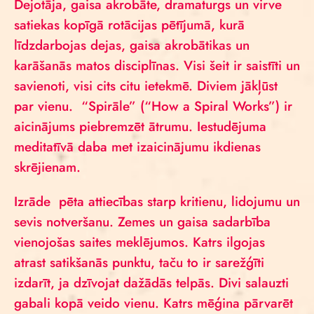
Dejotāja, gaisa akrobāte, dramaturgs un virve
satiekas kopīgā rotācijas pētījumā, kurā
līdzdarbojas dejas, gaisa akrobātikas un
karāšanās matos disciplīnas. Visi šeit ir saistīti un
savienoti, visi cits citu ietekmē. Diviem jākļūst
par vienu. “Spirāle” (“How a Spiral Works”) ir
aicinājums piebremzēt ātrumu. Iestudējuma
meditatīvā daba met izaicinājumu ikdienas
skrējienam.
Izrāde pēta attiecības starp kritienu, lidojumu un
sevis notveršanu. Zemes un gaisa sadarbība
vienojošas saites meklējumos. Katrs ilgojas
atrast satikšanās punktu, taču to ir sarežģīti
izdarīt, ja dzīvojat dažādās telpās. Divi salauzti
gabali kopā veido vienu. Katrs mēģina pārvarēt