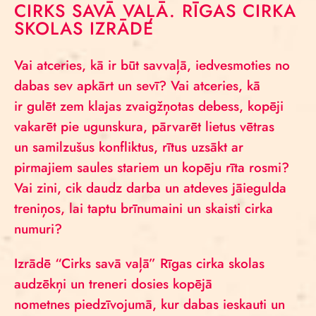
CIRKS SAVĀ VAĻĀ. RĪGAS CIRKA
SKOLAS IZRĀDE
Vai atceries, kā ir būt savvaļā, iedvesmoties no
dabas sev apkārt un sevī? Vai atceries, kā
ir gulēt zem klajas zvaigžņotas debess, kopēji
vakarēt pie ugunskura, pārvarēt lietus vētras
un samilzušus konfliktus, rītus uzsākt ar
pirmajiem saules stariem un kopēju rīta rosmi?
Vai zini, cik daudz darba un atdeves jāiegulda
treniņos, lai taptu brīnumaini un skaisti cirka
numuri?
Izrādē “Cirks savā vaļā” Rīgas cirka skolas
audzēkņi un treneri dosies kopējā
nometnes piedzīvojumā, kur dabas ieskauti un