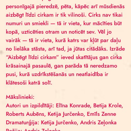
personīgajā pieredzē, pēta, kāpēc arī mūsdienās
aizbēgt līdzi cirkam ir tik vilinoši. Cirks nav tikai
numuri un smiekli — tā ir vieta, kur mācīties būt
kopā, uzticēties otram un noticēt sev. Vēl jo
vairāk — tā ir vieta, kurā katrs var kļūt par daļu
no lielāka stāsta, arī tad, ja jūtas citādāks. Izrāde
“Aizbēgt līdzi cirkam” ieved skatītājus gan cirka
krāsainajā pasaulē, gan parāda tā neredzamo
pusi, kurā uzdrīkstēšanās un neatlaidība ir
klātesoši katrā solī.
Mākslinieki:
Autori un izpildītāji: Elīna Konrade, Betija Krole,
Roberts Aubēns, Ketija Jurčenko, Emīls Zenne
Dramaturģija: Ketija Jurčenko, Andris Zeļonka
Režija: Andris Zeļonka