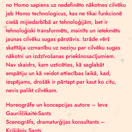
no Homo sapiens uz nedefinēto nākotnes cilvēku
jeb Homo technologicus, kas ne tikai funkcionē
ciešā mijiedarbībā ar tehnoloģijām, bet ir
tehnoloģiski transformēts, mainīts un ietekmēts
jaunas cilvēku sugas pārstāvis. Izrāde vērš
skatītāja uzmanību uz neziņu par cilvēku sugas
nākotni un izdzīvošanas priekšnosacījumiem.
Nav skaidrs, kam uzticēties, kā saglabāt
empātiju un kā veidot attiecības laikā, kad,
iespējams, drošāk ir pārtapt par kaut ko citu,
nevis palikt cilvēkam.
Horeogrāfe un koncepcijas autore – Ieva
Gaurilčikaitė-Sants
Scenogrāfs, dramaturģijas konsultants –
Krišjānis Sants