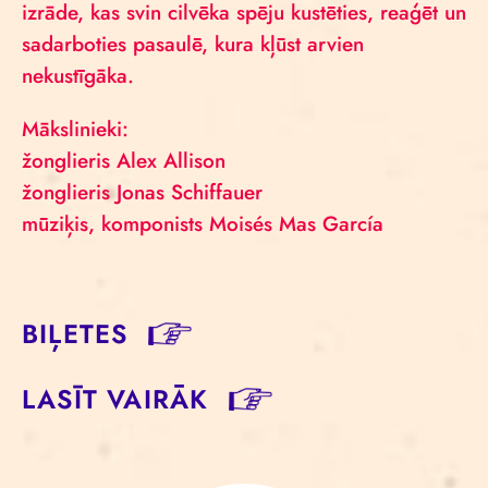
izrāde, kas svin cilvēka spēju kustēties, reaģēt un
sadarboties pasaulē, kura kļūst arvien
nekustīgāka.
Mākslinieki:
žonglieris Alex Allison
žonglieris Jonas Schiffauer
mūziķis, komponists Moisés Mas García
BIĻETES
LASĪT VAIRĀK