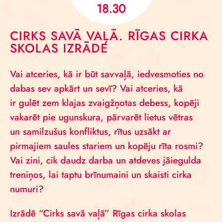
18.30
CIRKS SAVĀ VAĻĀ. RĪGAS CIRKA
SKOLAS IZRĀDE
Vai atceries, kā ir būt savvaļā, iedvesmoties no
dabas sev apkārt un sevī? Vai atceries, kā
ir gulēt zem klajas zvaigžņotas debess, kopēji
vakarēt pie ugunskura, pārvarēt lietus vētras
un samilzušus konfliktus, rītus uzsākt ar
pirmajiem saules stariem un kopēju rīta rosmi?
Vai zini, cik daudz darba un atdeves jāiegulda
treniņos, lai taptu brīnumaini un skaisti cirka
numuri?
Izrādē “Cirks savā vaļā” Rīgas cirka skolas