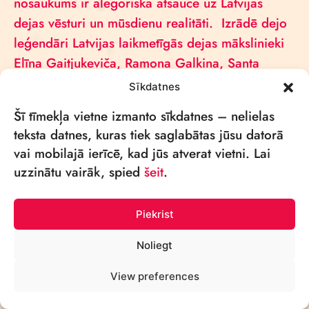
nosaukums ir alegoriska atsauce uz Latvijas
dejas vēsturi un mūsdienu realitāti. Izrādē dejo
leģendāri Latvijas laikmetīgās dejas mākslinieki
Elīna Gaitjukeviča, Ramona Galkina, Santa
Grīnfelde, Ilze Zīriņa, Olga Žitluhina, Dmitrijs
Sīkdatnes
Gaitjukevičs, Aldis Liepiņš un Valērijs Oļehno.
Šī tīmekļa vietne izmanto sīkdatnes – nelielas
teksta datnes, kuras tiek saglabātas jūsu datorā
Izrāde tika veidota Latvijas Dejas informācijas
vai mobilajā ierīcē, kad jūs atverat vietni. Lai
centra iniciētā projekta “Dejas māja laikmetīgās
uzzinātu vairāk, spied
šeit
.
mākslas telpā Kurtuve, Valmierā” programmas
“Sildošā rezidence” ietvaros ar VKKF atbalstu
Piekrist
2025. gada nogalē. Rezidences mākslinieki tika
aicināti reflektēt par 2026. gadā gaidāmās
Noliegt
Latvijas laikmetīgās dejas 30 gadu jubilejas
tēmu.
View preferences