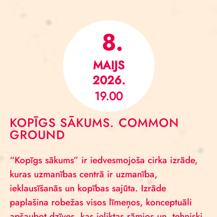
8.
MAIJS
2026.
19.00
KOPĪGS SĀKUMS. COMMON
GROUND
“Kopīgs sākums” ir iedvesmojoša cirka izrāde,
kuras uzmanības centrā ir uzmanība,
ieklausīšanās un kopības sajūta. Izrāde
paplašina robežas visos līmeņos, konceptuāli
apšaubot dzīves, kas ieliktas rāmjos un tehniski,