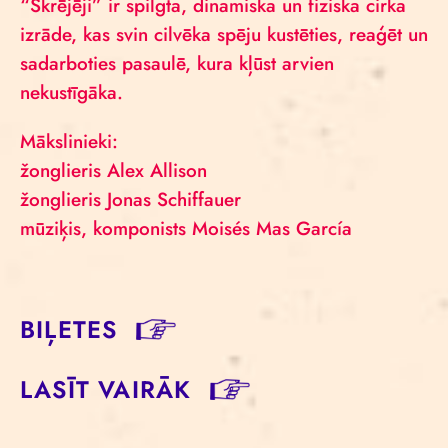
“Skrējēji” ir spilgta, dinamiska un fiziska cirka
izrāde, kas svin cilvēka spēju kustēties, reaģēt un
sadarboties pasaulē, kura kļūst arvien
nekustīgāka.
Mākslinieki:
žonglieris Alex Allison
žonglieris Jonas Schiffauer
mūziķis, komponists Moisés Mas García
BIĻETES
LASĪT VAIRĀK