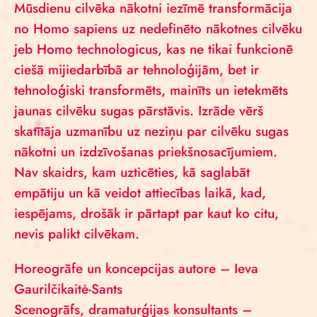
Mūsdienu cilvēka nākotni iezīmē transformācija
no Homo sapiens uz nedefinēto nākotnes cilvēku
jeb Homo technologicus, kas ne tikai funkcionē
ciešā mijiedarbībā ar tehnoloģijām, bet ir
tehnoloģiski transformēts, mainīts un ietekmēts
jaunas cilvēku sugas pārstāvis. Izrāde vērš
skatītāja uzmanību uz neziņu par cilvēku sugas
nākotni un izdzīvošanas priekšnosacījumiem.
Nav skaidrs, kam uzticēties, kā saglabāt
empātiju un kā veidot attiecības laikā, kad,
iespējams, drošāk ir pārtapt par kaut ko citu,
nevis palikt cilvēkam.
Horeogrāfe un koncepcijas autore – Ieva
Gaurilčikaitė-Sants
Scenogrāfs, dramaturģijas konsultants –