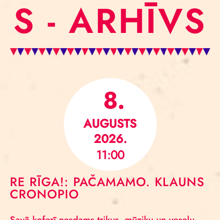
S - ARHĪVS
8.
AUGUSTS
2026.
11:00
RE RĪGA!: PAČAMAMO. KLAUNS
CRONOPIO
Savā koferī nesdams trikus, mūziku un veselu