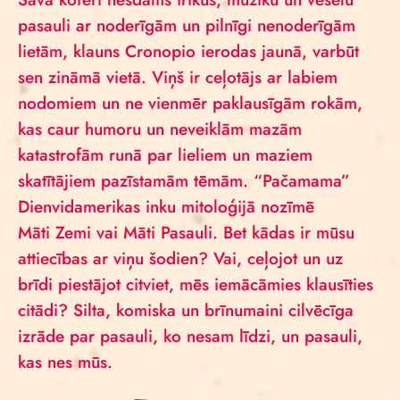
pasauli ar noderīgām un pilnīgi nenoderīgām
lietām, klauns Cronopio ierodas jaunā, varbūt
sen zināmā vietā. Viņš ir ceļotājs ar labiem
nodomiem un ne vienmēr paklausīgām rokām,
kas caur humoru un neveiklām mazām
katastrofām runā par lieliem un maziem
skatītājiem pazīstamām tēmām. “Pačamama”
Dienvidamerikas inku mitoloģijā nozīmē
Māti Zemi vai Māti Pasauli. Bet kādas ir mūsu
attiecības ar viņu šodien? Vai, ceļojot un uz
brīdi piestājot citviet, mēs iemācāmies klausīties
citādi? Silta, komiska un brīnumaini cilvēcīga
izrāde par pasauli, ko nesam līdzi, un pasauli,
kas nes mūs.