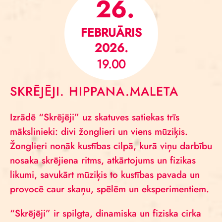
26.
FEBRUĀRIS
2026.
19.00
SKRĒJĒJI. HIPPANA.MALETA
Izrādē “Skrējēji” uz skatuves satiekas trīs
mākslinieki: divi žonglieri un viens mūziķis.
Žonglieri nonāk kustības cilpā, kurā viņu darbību
nosaka skrējiena ritms, atkārtojums un fizikas
likumi, savukārt mūziķis to kustības pavada un
provocē caur skaņu, spēlēm un eksperimentiem.
“Skrējēji” ir spilgta, dinamiska un fiziska cirka