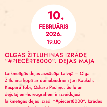
10.
FEBRUĀRIS
2026.
19.00
OLGAS ŽITLUHINAS IZRĀDE
“#PIECĒRT8000”. DEJAS MĀJA
Laikmetīgās dejas aizsācēja Latvijā – Olga
Žitluhina kopā ar domubiedriem Juri Kaukuli,
Kasparu Tobi, Oskaru Pauliņu, Šeilu un
dejotājiem-horeogrāfiem ir izveidojusi
laikmetīgās dejas izrādi “#piecērt8000”. Izrādes