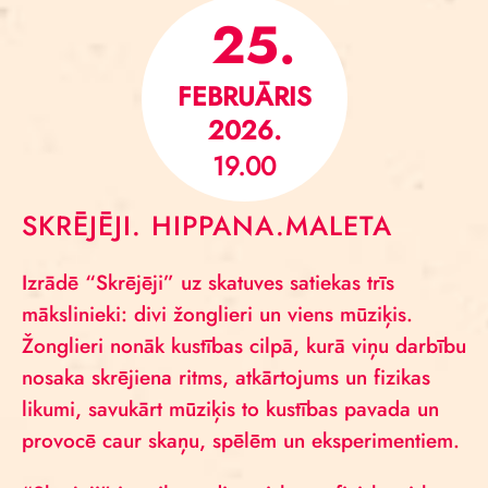
25.
FEBRUĀRIS
2026.
19.00
SKRĒJĒJI. HIPPANA.MALETA
Izrādē “Skrējēji” uz skatuves satiekas trīs
mākslinieki: divi žonglieri un viens mūziķis.
Žonglieri nonāk kustības cilpā, kurā viņu darbību
nosaka skrējiena ritms, atkārtojums un fizikas
likumi, savukārt mūziķis to kustības pavada un
provocē caur skaņu, spēlēm un eksperimentiem.