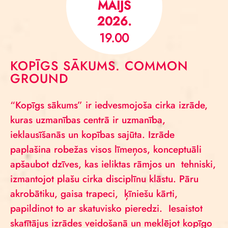
MAIJS
2026.
19.00
KOPĪGS SĀKUMS. COMMON
GROUND
“Kopīgs sākums” ir iedvesmojoša cirka izrāde,
kuras uzmanības centrā ir uzmanība,
ieklausīšanās un kopības sajūta. Izrāde
paplašina robežas visos līmeņos, konceptuāli
apšaubot dzīves, kas ieliktas rāmjos un tehniski,
izmantojot plašu cirka disciplīnu klāstu. Pāru
akrobātiku, gaisa trapeci, ķīniešu kārti,
papildinot to ar skatuvisko pieredzi. Iesaistot
skatītājus izrādes veidošanā un meklējot kopīgo