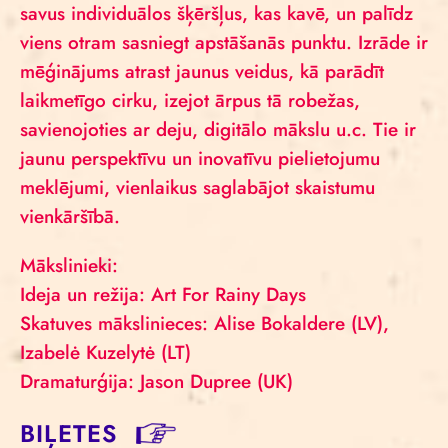
savus individuālos šķēršļus, kas kavē, un palīdz
viens otram sasniegt apstāšanās punktu. Izrāde ir
mēģinājums atrast jaunus veidus, kā parādīt
laikmetīgo cirku, izejot ārpus tā robežas,
savienojoties ar deju, digitālo mākslu u.c. Tie ir
jaunu perspektīvu un inovatīvu pielietojumu
meklējumi, vienlaikus saglabājot skaistumu
vienkāršībā.
Mākslinieki:
Ideja un režija: Art For Rainy Days
Skatuves mākslinieces: Alise Bokaldere (LV),
Izabelė Kuzelytė (LT)
Dramaturģija: Jason Dupree (UK)
BIĻETES