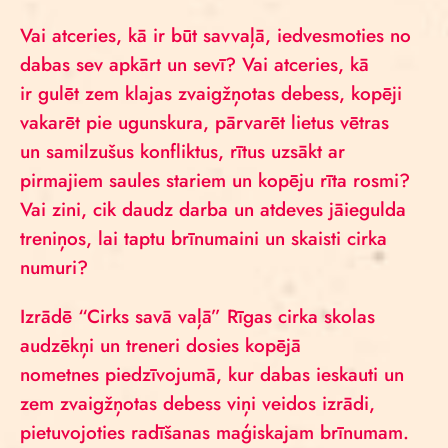
Vai atceries, kā ir būt savvaļā, iedvesmoties no
dabas sev apkārt un sevī? Vai atceries, kā
ir gulēt zem klajas zvaigžņotas debess, kopēji
vakarēt pie ugunskura, pārvarēt lietus vētras
un samilzušus konfliktus, rītus uzsākt ar
pirmajiem saules stariem un kopēju rīta rosmi?
Vai zini, cik daudz darba un atdeves jāiegulda
treniņos, lai taptu brīnumaini un skaisti cirka
numuri?
Izrādē “Cirks savā vaļā” Rīgas cirka skolas
audzēkņi un treneri dosies kopējā
nometnes piedzīvojumā, kur dabas ieskauti un
zem zvaigžņotas debess viņi veidos izrādi,
pietuvojoties radīšanas maģiskajam brīnumam.