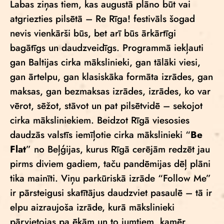
Labas ziņas tiem, kas augustā plāno būt vai
atgriezties pilsētā – Re Rīga! festivāls šogad
nevis vienkārši būs, bet arī būs ārkārtīgi
bagātīgs un daudzveidīgs. Programmā iekļauti
gan Baltijas cirka mākslinieki, gan tālāki viesi,
gan ārtelpu, gan klasiskāka formāta izrādes, gan
maksas, gan bezmaksas izrādes, izrādes, ko var
vērot, sēžot, stāvot un pat pilsētvidē – sekojot
cirka māksliniekiem. Beidzot Rīgā viesosies
daudzās valstīs iemīļotie cirka mākslinieki “
Be
Flat
” no Beļģijas, kurus Rīgā cerējām redzēt jau
pirms diviem gadiem, taču pandēmijas dēļ plāni
tika mainīti. Viņu parkūriskā izrāde “Follow Me”
ir pārsteigusi skatītājus daudzviet pasaulē – tā ir
elpu aizraujoša izrāde, kurā mākslinieki
pārvietojas pa ēkām un to jumtiem, kamēr