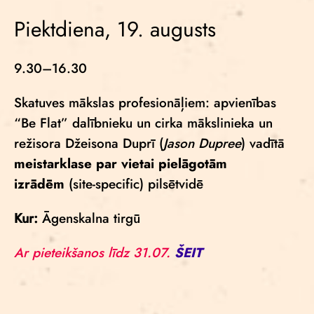
Piektdiena, 19. augusts
9.30–16.30
Skatuves mākslas profesionāļiem: apvienības
“Be Flat” dalībnieku un cirka mākslinieka un
režisora Džeisona Duprī (
Jason Dupree
) vadītā
meistarklase par vietai pielāgotām
izrādēm
(site-specific) pilsētvidē
Kur:
Āgenskalna tirgū
Ar pieteikšanos līdz 31.07.
ŠEIT