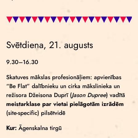
Svētdiena, 21. augusts
9.30–16.30
Skatuves mākslas profesionāļiem: apvienības
“Be Flat” dalībnieku un cirka mākslinieka un
režisora Džeisona Duprī (
Jason Dupree
) vadītā
meistarklase par vietai pielāgotām izrādēm
(site-specific) pilsētvidē
Kur:
Āgenskalna tirgū