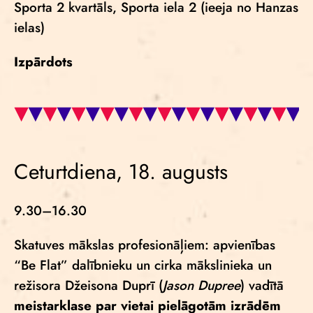
Sporta 2 kvartāls, Sporta iela 2 (ieeja no Hanzas
ielas)
Izpārdots
Ceturtdiena, 18. augusts
9.30–16.30
Skatuves mākslas profesionāļiem: apvienības
“Be Flat” dalībnieku un cirka mākslinieka un
režisora Džeisona Duprī (
Jason Dupree
) vadītā
meistarklase par vietai pielāgotām izrādēm