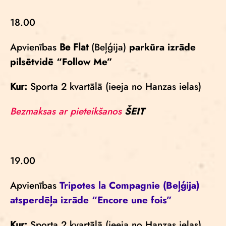
18.00
Apvienības
Be Flat
(Beļģija)
parkūra izrāde
pilsētvidē
“Follow Me”
Kur:
Sporta 2 kvartālā (ieeja no Hanzas ielas)
Bezmaksas ar pieteikšanos
ŠEIT
19.00
Apvienības
Tripotes la Compagnie
(Beļģija)
atsperdēļa izrāde
“Encore une fois”
Kur:
Sporta 2 kvartālā (ieeja no Hanzas ielas),