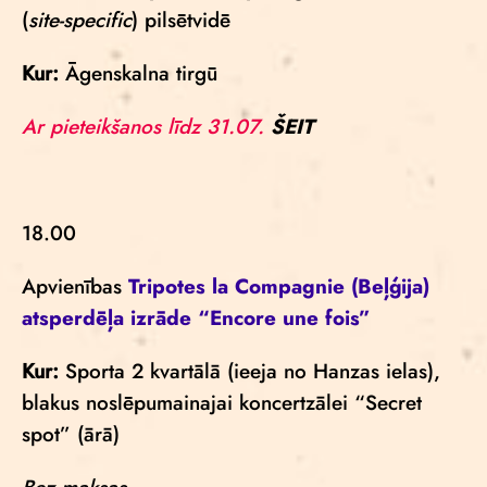
(
site-specific
) pilsētvidē
Kur:
Āgenskalna tirgū
Ar pieteikšanos līdz 31.07.
ŠEIT
18.00
Apvienības
Tripotes la Compagnie
(Beļģija)
atsperdēļa izrāde
“Encore une fois”
Kur:
Sporta 2 kvartālā (ieeja no Hanzas ielas),
blakus noslēpumainajai koncertzālei “Secret
spot” (ārā)