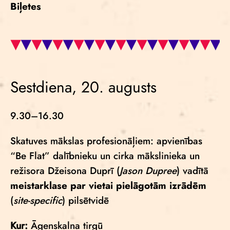
Biļetes
Sestdiena, 20. augusts
9.30–16.30
Skatuves mākslas profesionāļiem: apvienības
“Be Flat” dalībnieku un cirka mākslinieka un
režisora Džeisona Duprī (
Jason Dupree
) vadītā
meistarklase par vietai pielāgotām izrādēm
(
site-specific
) pilsētvidē
Kur:
Āgenskalna tirgū