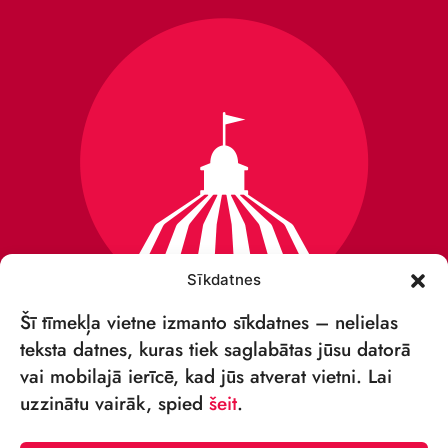
Sīkdatnes
Šī tīmekļa vietne izmanto sīkdatnes – nelielas
teksta datnes, kuras tiek saglabātas jūsu datorā
vai mobilajā ierīcē, kad jūs atverat vietni. Lai
VSIA „RĪGAS CIRKS”
uzzinātu vairāk, spied
šeit
.
Merķeļa iela 4,