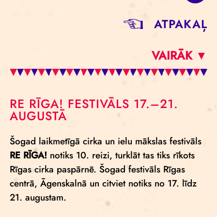
ATPAKAĻ
VAIRĀK ▼
RE RĪGA! FESTIVĀLS 17.–21.
AUGUSTĀ
Šogad laikmetīgā cirka un ielu mākslas festivāls
RE RĪGA!
notiks 10. reizi, turklāt tas tiks rīkots
Rīgas cirka paspārnē. Šogad festivāls Rīgas
centrā, Āgenskalnā un citviet notiks no 17. līdz
21. augustam.