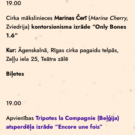
19.00
Cirka mākslinieces
Marinas Čerī
(
Marina Cherry,
Zviedrija)
kontorsionisma izrāde
“Only Bones
1.6”
Kur:
Āgenskalnā, Rīgas cirka pagaidu telpās,
Zeļļu iela 25, Teātra zālē
Biļetes
19.00
Apvienības
Tripotes la Compagnie
(Beļģija)
atsperdēļa izrāde
“Encore une fois”