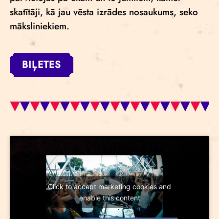
skatītāji, kā jau vēsta izrādes nosaukums, seko
māksliniekiem.
BIĻETES
Click to accept marketing cookies and
enable this content