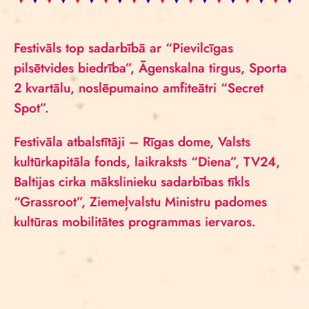
Festivāls top sadarbībā ar “Pievilcīgas
pilsētvides biedrība”, Āgenskalna tirgus, Sporta
2 kvartālu, noslēpumaino amfiteātri “Secret
Spot”.
Festivāla atbalstītāji – Rīgas dome, Valsts
kultūrkapitāla fonds, laikraksts “Diena”, TV24,
Baltijas cirka mākslinieku sadarbības tīkls
“Grassroot”, Ziemeļvalstu Ministru padomes
kultūras mobilitātes programmas iervaros.