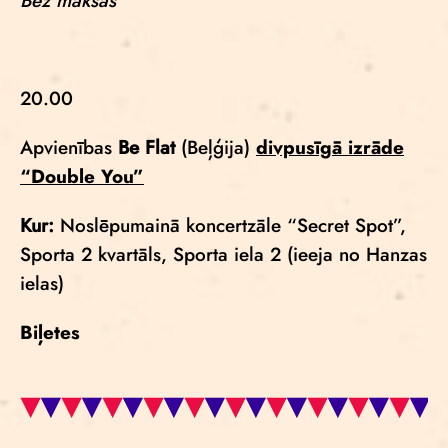
Bez maksas
20.00
Apvienības
Be Flat
(Beļģija)
divpusīgā izrāde
“Double You”
Kur:
Noslēpumainā koncertzāle “Secret Spot”,
Sporta 2 kvartāls, Sporta iela 2 (ieeja no Hanzas
ielas)
Biļetes