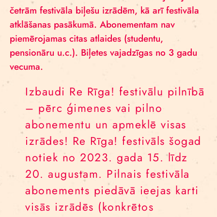
četrām festivāla biļešu izrādēm, kā arī festivāla
atklāšanas pasākumā. Abonementam nav
piemērojamas citas atlaides (studentu,
pensionāru u.c.). Biļetes vajadzīgas no 3 gadu
vecuma.
Izbaudi Re Rīga! festivālu pilnībā
– pērc ģimenes vai pilno
abonementu un apmeklē visas
izrādes! Re Rīga! festivāls šogad
notiek no 2023. gada 15. līdz
20. augustam. Pilnais festivāla
abonements piedāvā ieejas karti
visās izrādēs (konkrētos