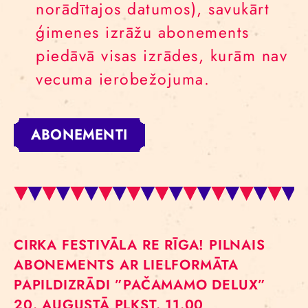
norādītajos datumos), savukārt
ģimenes izrāžu abonements
piedāvā visas izrādes, kurām nav
vecuma ierobežojuma.
ABONEMENTI
CIRKA FESTIVĀLA RE RĪGA! PILNAIS
ABONEMENTS AR LIELFORMĀTA
PAPILDIZRĀDI ”PAČAMAMO DELUX”
20. AUGUSTĀ PLKST. 11.00