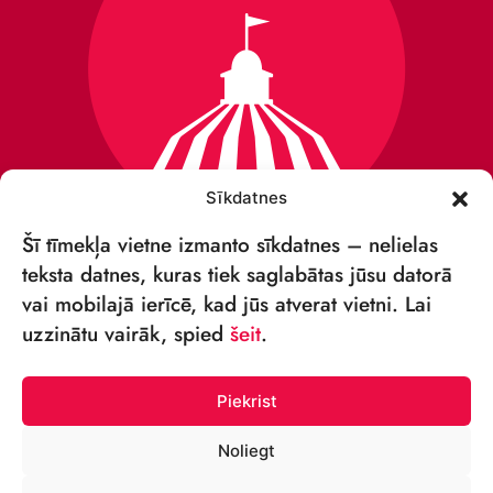
Sīkdatnes
Šī tīmekļa vietne izmanto sīkdatnes – nelielas
teksta datnes, kuras tiek saglabātas jūsu datorā
vai mobilajā ierīcē, kad jūs atverat vietni. Lai
VSIA „RĪGAS CIRKS”
uzzinātu vairāk, spied
šeit
.
Merķeļa iela 4,
Rīga, LV-1050, Latvija
Piekrist
Reģ. Nr.: 40003027789
Noliegt
TĀLRUNIS: