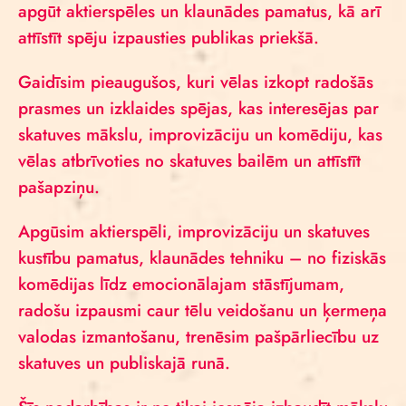
apgūt aktierspēles un klaunādes pamatus, kā arī
attīstīt spēju izpausties publikas priekšā.
Gaidīsim pieaugušos, kuri vēlas izkopt radošās
prasmes un izklaides spējas, kas interesējas par
skatuves mākslu, improvizāciju un komēdiju, kas
vēlas atbrīvoties no skatuves bailēm un attīstīt
pašapziņu.
Apgūsim aktierspēli, improvizāciju un skatuves
kustību pamatus, klaunādes tehniku – no fiziskās
komēdijas līdz emocionālajam stāstījumam,
radošu izpausmi caur tēlu veidošanu un ķermeņa
valodas izmantošanu, trenēsim pašpārliecību uz
skatuves un publiskajā runā.