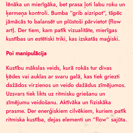
lēnāka un mierīgāka, bet prasa ļoti labu roku un
ķermeņa kontroli. Bumba “grib aizripot”, tāpēc
jāmācās to balansēt un plūstoši pārvietot (flow
art). Der tiem, kam patīk vizualitāte, mierīgas
kustības un estētiski triki, kas izskatās maģiski.
Poi manipulācija
Kustību mākslas veids, kurā rokās tur divas
ķēdes vai auklas ar svaru galā, kas tiek griezti
dažādos virzienos un veido dažādus zīmējumos.
Uzsvars tiek likts uz ritmisku griešanu un
zīmējumu veidošanu. Aktīvāka un fiziskāka
prasme. Der enerģiskiem cilvēkiem, kuriem patīk
ritmiska kustība, dejas elementi un “flow” sajūta.