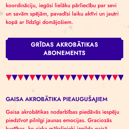
koordināciju, iegūsi lielāku pārliecību par sevi
un savām spējām, pavadīsi laiku aktīvi un jautri
kopā ar līdzīgi domājošiem.
GRĪDAS AKROBĀTIKAS
ABONEMENTS
GAISA AKROBĀTIKA PIEAUGUŠAJIEM
Gaisa akrobātikas nodarbības piedāvās iespēju
piedzīvot pilnīgi jaunas emocijas. Graciozās
kustības, ko cirka mākslinieki izpilda gaisā,