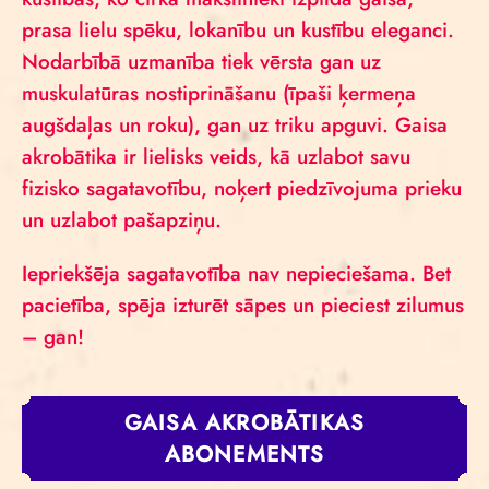
prasa lielu spēku, lokanību un kustību eleganci.
Nodarbībā uzmanība tiek vērsta gan uz
muskulatūras nostiprināšanu (īpaši ķermeņa
augšdaļas un roku), gan uz triku apguvi. Gaisa
akrobātika ir lielisks veids, kā uzlabot savu
fizisko sagatavotību, noķert piedzīvojuma prieku
un uzlabot pašapziņu.
Iepriekšēja sagatavotība nav nepieciešama. Bet
pacietība, spēja izturēt sāpes un pieciest zilumus
– gan!
GAISA AKROBĀTIKAS
ABONEMENTS