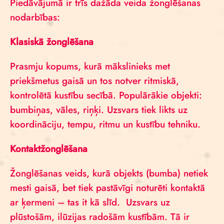
Piedāvājumā ir trīs dažāda veida žonglēšanas
nodarbības:
Klasiskā žonglēšana
Prasmju kopums, kurā mākslinieks met
priekšmetus gaisā un tos notver ritmiskā,
kontrolētā kustību secībā. Populārākie objekti:
bumbiņas, vāles, riņķi. Uzsvars tiek likts uz
koordināciju, tempu, ritmu un kustību tehniku.
Kontaktžonglēšana
Žonglēšanas veids, kurā objekts (bumba) netiek
mesti gaisā, bet tiek pastāvīgi noturēti kontaktā
ar ķermeni – tas it kā slīd. Uzsvars uz
plūstošām, ilūzijas radošām kustībām. Tā ir