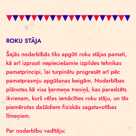
ROKU STĀJA
Šajās nodarbībās tiks apgūti roku stājas pamati,
kā arī izprasti nepieciešamie izpildes tehnikas
pamatprincipi, lai turpinātu progresēt arī pēc
pamatprasmju apgūšanas beigām. Nodarbības
plānotas kā visa ķermeņa treniņš, kas paredzēts
ikvienam, kurš vēlas iemācīties roku stāju, un tās
piemērotas dažādiem fiziskās sagatavotības
līmeņiem.
Par nodarbību vadītāju: