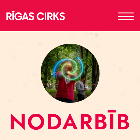
NODARBĪB