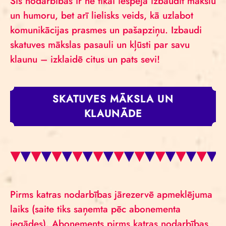
Šīs nodarbības ir ne tikai iespēja izbaudīt mākslu
un humoru, bet arī lielisks veids, kā uzlabot
komunikācijas prasmes un pašapziņu. Izbaudi
skatuves mākslas pasauli un kļūsti par savu
klaunu – izklaidē citus un pats sevi!
SKATUVES MĀKSLA UN
KLAUNĀDE
Pirms katras nodarbības jārezervē apmeklējuma
laiks (saite tiks saņemta pēc abonementa
iegādes). Abonements pirms katras nodarbības