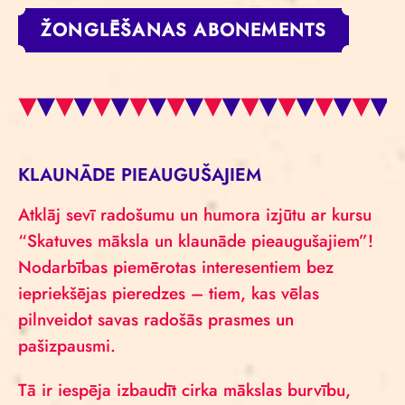
ŽONGLĒŠANAS ABONEMENTS
KLAUNĀDE PIEAUGUŠAJIEM
Atklāj sevī radošumu un humora izjūtu ar kursu
“Skatuves māksla un klaunāde pieaugušajiem”!
Nodarbības piemērotas interesentiem bez
iepriekšējas pieredzes – tiem, kas vēlas
pilnveidot savas radošās prasmes un
pašizpausmi.
Tā ir iespēja izbaudīt cirka mākslas burvību,