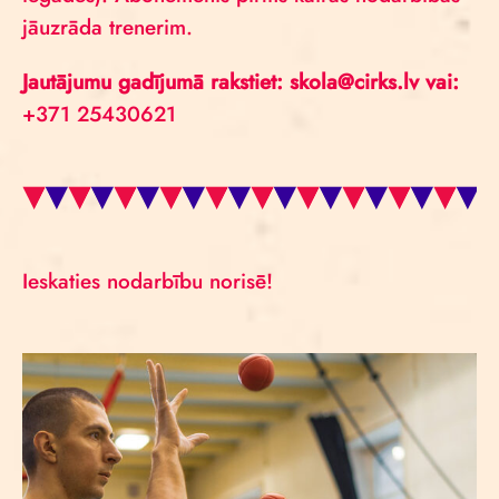
jāuzrāda trenerim.
Jautājumu gadījumā rakstiet: skola@cirks.lv vai:
+371 25430621
Ieskaties nodarbību norisē!