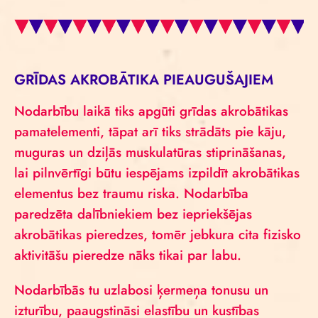
GRĪDAS AKROBĀTIKA PIEAUGUŠAJIEM
Nodarbību laikā tiks apgūti grīdas akrobātikas
pamatelementi, tāpat arī tiks strādāts pie kāju,
muguras un dziļās muskulatūras stiprināšanas,
lai pilnvērtīgi būtu iespējams izpildīt akrobātikas
elementus bez traumu riska. Nodarbība
paredzēta dalībniekiem bez iepriekšējas
akrobātikas pieredzes, tomēr jebkura cita fizisko
aktivitāšu pieredze nāks tikai par labu.
Nodarbībās tu uzlabosi ķermeņa tonusu un
izturību, paaugstināsi elastību un kustības