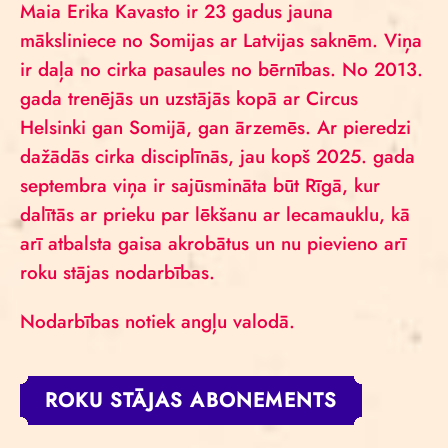
Maia Erika Kavasto ir 23 gadus jauna
māksliniece no Somijas ar Latvijas saknēm. Viņa
ir daļa no cirka pasaules no bērnības. No 2013.
gada trenējās un uzstājās kopā ar Circus
Helsinki gan Somijā, gan ārzemēs. Ar pieredzi
dažādās cirka disciplīnās, jau kopš 2025. gada
septembra viņa ir sajūsmināta būt Rīgā, kur
dalītās ar prieku par lēkšanu ar lecamauklu, kā
arī atbalsta gaisa akrobātus un nu pievieno arī
roku stājas nodarbības.
Nodarbības notiek angļu valodā.
ROKU STĀJAS ABONEMENTS