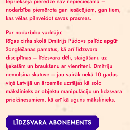
Iepriekšēja pieredze nav nepieciešama –
nodarbība piemērota gan iesācējiem, gan tiem,
kas vēlas pilnveidot savas prasmes.
Par nodarbību vadītāju:
Rīgas cirka skolā Dmitrijs Pudovs palīdz apgūt
žonglēšanas pamatus, kā arī līdzsvara
disciplīnas – līdzsvara dēli, staigāšanu uz
ķekatām un braukšanu ar vienriteni. Dmitriju
nemulsina skatuve – jau vairāk nekā 10 gadus
viņš Latvijā un ārzemēs uzstājas kā solo
mākslinieks ar objektu manipulāciju un līdzsvara
priekšnesumiem, kā arī kā uguns mākslinieks.
LĪDZSVARA ABONEMENTS