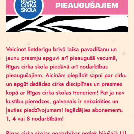
Veicinot lietderīgu brīvā laika pavadīšanu un
jaunu prasmju apguvi arī pieaugušā vecumā,
Rīgas cirka skola piedāvā arī nodarbības
pieaugušajiem. Aicinām piepildīt sapni par cirku
un apgūt dažādas cirka disciplīnas un prasmes
kopā ar Rīgas cirka skolas treneriem! Pat ja nav
kustību pieredzes, galvenais ir nebaidīties un
ļauties piedzīvojumam! Iegādājies abonementu
1, 4 vai 8 nodarbībām!
Rīgas cirka skolas nodarbības notiek bijušajā LU