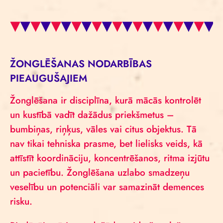
ŽONGLĒŠANAS NODARBĪBAS
PIEAUGUŠAJIEM
Žonglēšana ir disciplīna, kurā mācās kontrolēt
un kustībā vadīt dažādus priekšmetus –
bumbiņas, riņķus, vāles vai citus objektus. Tā
nav tikai tehniska prasme, bet lielisks veids, kā
attīstīt koordināciju, koncentrēšanos, ritma izjūtu
un pacietību. Žonglēšana uzlabo smadzeņu
veselību un potenciāli var samazināt demences
risku.