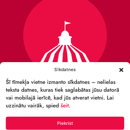
Sīkdatnes
Šī tīmekļa vietne izmanto sīkdatnes – nelielas
teksta datnes, kuras tiek saglabātas jūsu datorā
vai mobilajā ierīcē, kad jūs atverat vietni. Lai
VSIA „RĪGAS CIRKS”
uzzinātu vairāk, spied
šeit
.
Merķeļa iela 4,
Rīga, LV-1050, Latvija
Piekrist
Reģ. Nr.: 40003027789