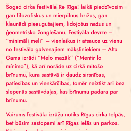
Šogad cirka festivāla Re Rīga! laikā piedzīvosim
gan filozofiskus un mierpilnus brīžus, gan
klaunādi pieaugušajiem, lidojošus nažus un
ģeometrisko žonglēšanu. Festivāla devīze –
“minimāli meli” – vienlaikus ir atsauce uz vienu
no festivāla galvenajiem māksliniekiem – Alta
Gama izrādi “Melo mazāk” (“Mentir lo
mínimo”), kā arī norāde uz cirkā mītošo
brīnumu, kura sastāvā ir daudz sirsnības,
patiesības un vienkāršības, tomēr neiztikt arī bez
slepenās sastāvdaļas, kas brīnumu padara par
brīnumu.
Vairums festivāla izrāžu notiks Rīgas cirka telpās,
bet būsim sastopami arī Rīgas ielās un parkos.