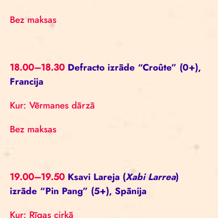
Bez maksas
18.00–18.30
Defracto izrāde “Croûte” (0+),
Francija
Kur: Vērmanes dārzā
Bez maksas
19.00–19.50
Ksavi Lareja (
Xabi Larrea
)
izrāde “Pin Pang” (5+), Spānija
Kur: Rīgas cirkā