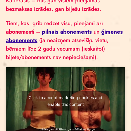
Kā ierasts – būs gan visiem pieejamas
bezmaksas izrādes, gan biļešu izrādes.
Tiem, kas grib redzēt visu, pieejami arī
abonementi
–
pilnais abonements
un
ģimenes
abonements
(ja neaizņem atsevišķu vietu,
bērniem līdz 2 gadu vecumam (ieskaitot)
biļete/abonements nav nepieciešami).
Click to accept marketing cookies and
enable this content