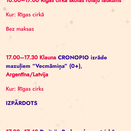
16.00–17.00 Rīgas cirka skolas rotaļu laukums
Kur: Rīgas cirkā
Bez maksas
17.00–17.30
Klauna
CRONOPIO izrāde
mazuļiem “Vecmāmiņa” (0+)
,
Argentīna/Latvija
Kur: Rīgas cirks
IZPĀRDOTS