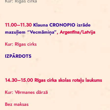
Kur: Rīgas cirkā
11.00–11.30
Klauna CRONOPIO izrāde
mazuļiem “Vecmāmiņa”
, Argentīna/Latvija
Kur: Rīgas cirks
IZPĀRDOTS
14.30–15.00 Rīgas cirka skolas rotaļu laukums
Kur: Vērmanes dārzā
Bez maksas