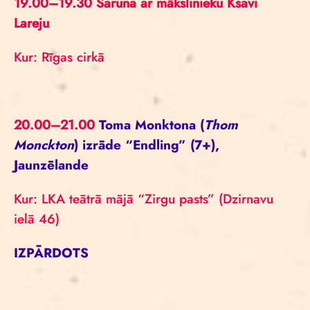
19.00–19.30 Saruna ar mākslinieku Ksavi
Lareju
Kur: Rīgas cirkā
20.00–21.00
Toma Monktona (
Thom
Monckton
) izrāde “Endling” (7+),
Jaunzēlande
Kur: LKA teātrā mājā “Zirgu pasts” (Dzirnavu
ielā 46)
IZPĀRDOTS