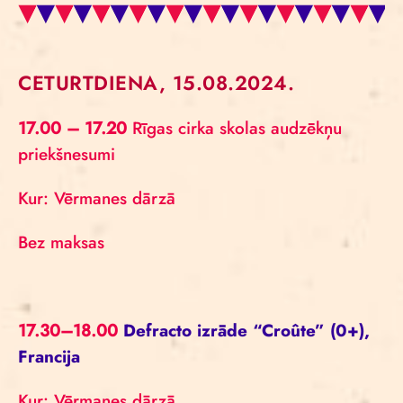
CETURTDIENA, 15.08.2024.
17.00 – 17.20
Rīgas cirka skolas audzēkņu
priekšnesumi
Kur: Vērmanes dārzā
Bez maksas
17.30–18.00
Defracto izrāde “Croûte” (0+),
Francija
Kur: Vērmanes dārzā