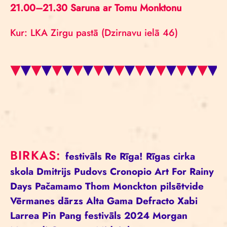
21.00–21.30 Saruna ar Tomu Monktonu
Kur: LKA Zirgu pastā (Dzirnavu ielā 46)
BIRKAS:
festivāls
Re Rīga!
Rīgas cirka
skola
Dmitrijs Pudovs
Cronopio
Art For Rainy
Days
Pačamamo
Thom Monckton
pilsētvide
Vērmanes dārzs
Alta Gama
Defracto
Xabi
Larrea
Pin Pang
festivāls 2024
Morgan