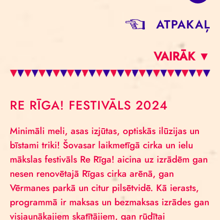
ATPAKAĻ
VAIRĀK ▼
RE RĪGA! FESTIVĀLS 2024
Minimāli meli, asas izjūtas, optiskās ilūzijas un
bīstami triki! Šovasar laikmetīgā cirka un ielu
mākslas festivāls Re Rīga! aicina uz izrādēm gan
nesen renovētajā Rīgas cirka arēnā, gan
Vērmanes parkā un citur pilsētvidē. Kā ierasts,
programmā ir maksas un bezmaksas izrādes gan
visjaunākajiem skatītājiem, gan rūdītai