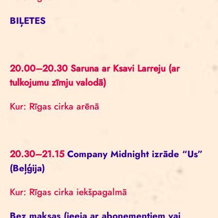
BIĻETES
20.00–20.30 Saruna ar Ksavi Larreju (ar
tulkojumu zīmju valodā)
Kur: Rīgas cirka arēnā
20.30–21.15
Company Midnight izrāde “Us”
(Beļģija)
Kur: Rīgas cirka iekšpagalmā
Bez maksas (ieeja ar abonementiem vai