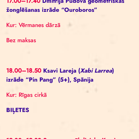
17.00–17.40
Dmitrija Pudova ģeometriskās
žonglēšanas izrāde “Ouroboros”
Kur: Vērmanes dārzā
Bez maksas
18.00–18.50
Ksavi Lareja (
Xabi Larrea
)
izrāde “Pin Pang” (5+), Spānija
Kur: Rīgas cirkā
BIĻETES