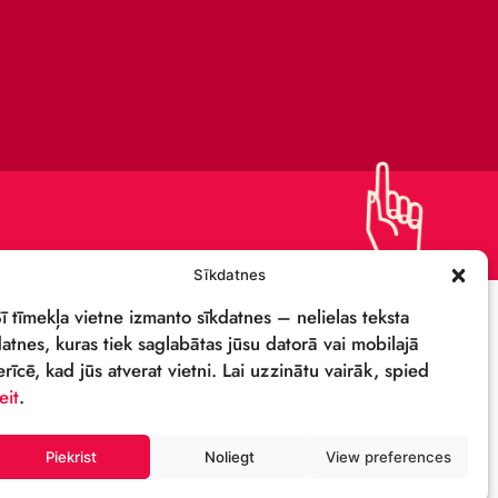
KAPITĀLSABIEDRĪBA
IEPIRKUMI
PRIVĀTUMA POLITIKA
REKVIZĪTI & LOGO
M