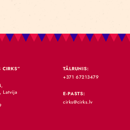
„RĪGAS CIRKS”
TĀLRUNIS:
+371 67213479