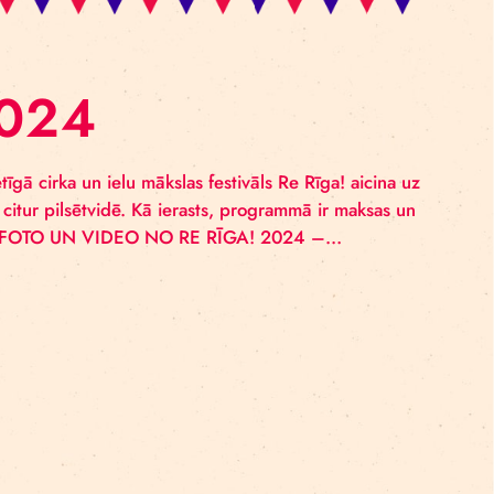
ĀLS 2024
i! Šovasar laikmetīgā cirka un ielu mākslas festivāls Re R
nes parkā un citur pilsētvidē. Kā ierasts, programmā 
rūdītai auditorijai. FOTO UN VIDEO NO RE RĪGA! 2024