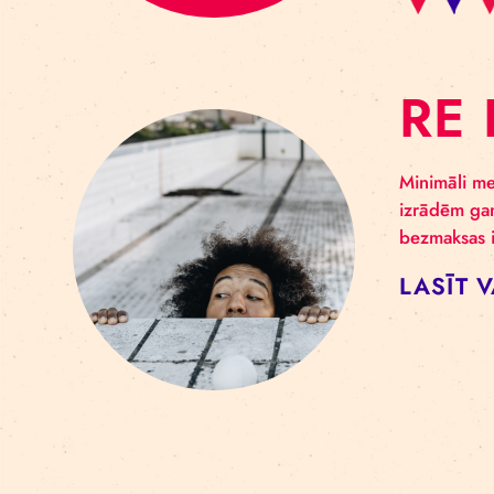
R
Mini
izrā
bezm
LA