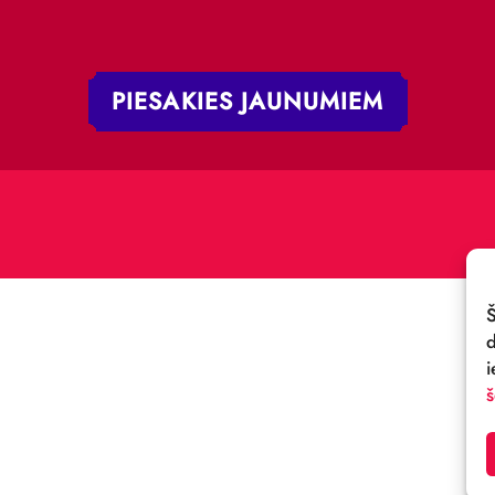
 iela 4,
V-1050, Latvija
E-PASTS:
.:
cirks@cirks.lv
027789
PIESAKIES JAUNUMIE