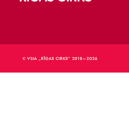
Merķeļa
Rīga, L
Reģ. Nr
40003
© VSIA „RĪGAS CIRKS” 2018—2026