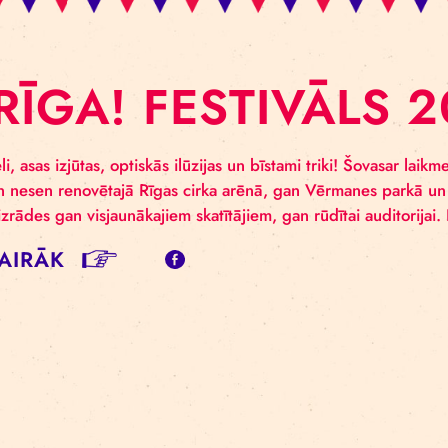
E RĪGA! FESTIV
māli meli, asas izjūtas, optiskās ilūzijas un bīstami trik
dēm gan nesen renovētajā Rīgas cirka arēnā, gan Vērma
aksas izrādes gan visjaunākajiem skatītājiem, gan 
SĪT VAIRĀK