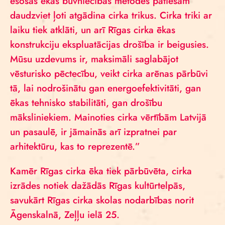
esošās ēkas būvniecības metodes patiešām
daudzviet ļoti atgādina cirka trikus. Cirka triki ar
laiku tiek atklāti, un arī Rīgas cirka ēkas
konstrukciju ekspluatācijas drošība ir beigusies.
Mūsu uzdevums ir, maksimāli saglabājot
vēsturisko pēctecību, veikt cirka arēnas pārbūvi
tā, lai nodrošinātu gan energoefektivitāti, gan
ēkas tehnisko stabilitāti, gan drošību
māksliniekiem. Mainoties cirka vērtībām Latvijā
un pasaulē, ir jāmainās arī izpratnei par
arhitektūru, kas to reprezentē.”
Kamēr Rīgas cirka ēka tiek pārbūvēta, cirka
izrādes notiek dažādās Rīgas kultūrtelpās,
savukārt Rīgas cirka skolas nodarbības norit
Āgenskalnā, Zeļļu ielā 25.