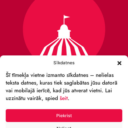
Sīkdatnes
Šī tīmekļa vietne izmanto sīkdatnes – nelielas
teksta datnes, kuras tiek saglabātas jūsu datorā
vai mobilajā ierīcē, kad jūs atverat vietni. Lai
VSIA „RĪGAS CIRKS”
uzzinātu vairāk, spied
šeit
.
Merķeļa iela 4,
Rīga, LV-1050, Latvija
Piekrist
Reģ. Nr.: 40003027789