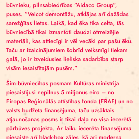
būvnieku, pilnsabiedrības “Aidaco Group”,
puses. “Veicot demontāžu, atklājas arī dažādas
sarežģītas lietas. Laikā, kad ēka tika celta, tās
būvniecībā tikai izmantoti daudzi otrreizējie
materiāli, kas attiecīgi ir vēl vecāki par pašu ēku.
Taču ar izaicinājumiem šobrīd veiksmīgi tiekam
galā, jo ir izveidusies lieliska sadarbība starp
visām iesaistītajām pusēm.”
Šim būvniecības posmam Kultūras ministrija
piesaistījusi nepilnus 5 miljonus eiro – no
Eiropas Reģionālās attīstības fonda (ERAF) un no
valsts budžeta finansējuma, taču uzsāktais
atjaunošanas posms ir tikai daļa no visa iecerētā
pārbūves projekta. Ar laiku iecerēta finansējuma
piesaiste arī black-box zāles, kā arī moderna