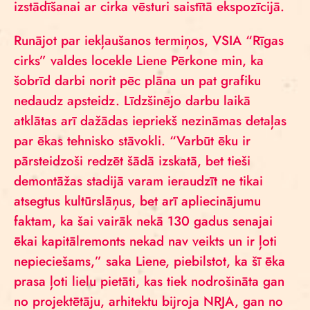
izstādīšanai ar cirka vēsturi saistītā ekspozīcijā.
Runājot par iekļaušanos termiņos, VSIA “Rīgas
cirks” valdes locekle Liene Pērkone min, ka
šobrīd darbi norit pēc plāna un pat grafiku
nedaudz apsteidz. Līdzšinējo darbu laikā
atklātas arī dažādas iepriekš nezināmas detaļas
par ēkas tehnisko stāvokli. “Varbūt ēku ir
pārsteidzoši redzēt šādā izskatā, bet tieši
demontāžas stadijā varam ieraudzīt ne tikai
atsegtus kultūrslāņus, bet arī apliecinājumu
faktam, ka šai vairāk nekā 130 gadus senajai
ēkai kapitālremonts nekad nav veikts un ir ļoti
nepieciešams,” saka Liene, piebilstot, ka šī ēka
prasa ļoti lielu pietāti, kas tiek nodrošināta gan
no projektētāju, arhitektu bijroja NRJA, gan no