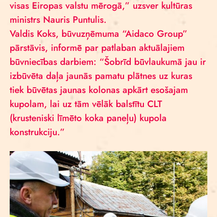
visas Eiropas valstu mērogā,” uzsver kultūras
ministrs Nauris Puntulis.
Valdis Koks, būvuzņēmuma “Aidaco Group”
pārstāvis, informē par patlaban aktuālajiem
būvniecības darbiem: “Šobrīd būvlaukumā jau ir
izbūvēta daļa jaunās pamatu plātnes uz kuras
tiek būvētas jaunas kolonas apkārt esošajam
kupolam, lai uz tām vēlāk balstītu CLT
(krusteniski līmēto koka paneļu) kupola
konstrukciju.”