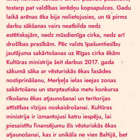
tostarp pat valdības ierēdņu kopsapulces. Gadu
laikā arēnas ēka bija nolietojusies, un tā pirms
darbu sākšanas vairs neatbilda nedz
estētiskajām, nedz mūsdienīga cirka, nedz arī
drošības prasībām. Pēc valsts īpašumtiesību
jautājuma sakārtošanas uz Rīgas cirka ēkām
Kultūras ministrija šeit darbus 2017. gada
sākumā sāka ar vēsturiskās ēkas fasādes
nostiprināšanu, Merķeļa ielas ieejas zonas
sakārtošanu un starptautiska metu konkursa
rīkošanu ēkas atjaunošanai un teritorijas
attīstības vīzijas noskaidrošanai. Kultūras
ministrija ir izmantojusi katru iespēju, lai
piesaistītu finansējumu šīs vēsturiskās ēkas
atjaunošanai, kas ir unikāla ne vien Baltijā, bet