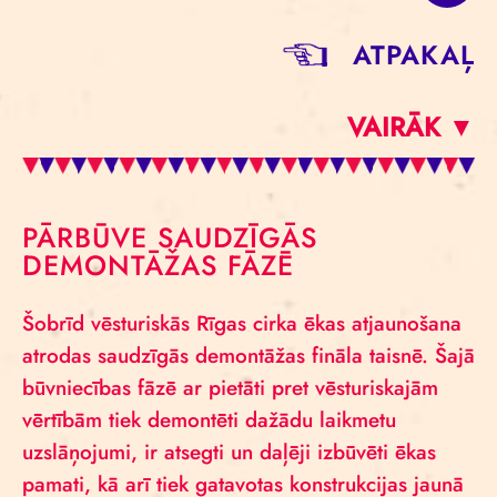
ATPAKAĻ
VAIRĀK ▼
PĀRBŪVE SAUDZĪGĀS
DEMONTĀŽAS FĀZĒ
Šobrīd vēsturiskās Rīgas cirka ēkas atjaunošana
atrodas saudzīgās demontāžas fināla taisnē. Šajā
būvniecības fāzē ar pietāti pret vēsturiskajām
vērtībām tiek demontēti dažādu laikmetu
uzslāņojumi, ir atsegti un daļēji izbūvēti ēkas
pamati, kā arī tiek gatavotas konstrukcijas jaunā