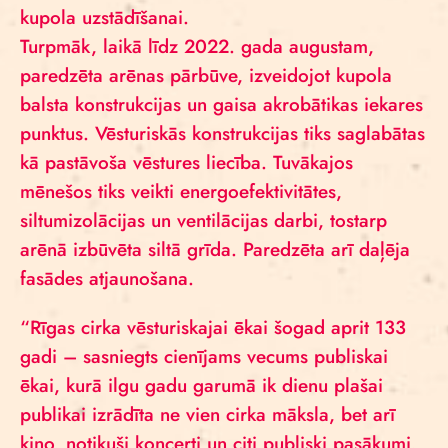
kupola uzstādīšanai.
Turpmāk, laikā līdz 2022. gada augustam,
paredzēta arēnas pārbūve, izveidojot kupola
balsta konstrukcijas un gaisa akrobātikas iekares
punktus. Vēsturiskās konstrukcijas tiks saglabātas
kā pastāvoša vēstures liecība. Tuvākajos
mēnešos tiks veikti energoefektivitātes,
siltumizolācijas un ventilācijas darbi, tostarp
arēnā izbūvēta siltā grīda. Paredzēta arī daļēja
fasādes atjaunošana.
“Rīgas cirka vēsturiskajai ēkai šogad aprit 133
gadi – sasniegts cienījams vecums publiskai
ēkai, kurā ilgu gadu garumā ik dienu plašai
publikai izrādīta ne vien cirka māksla, bet arī
kino, notikuši koncerti un citi publiski pasākumi,