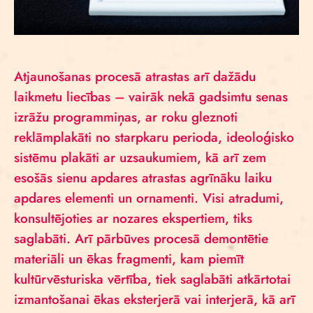
Atjaunošanas procesā atrastas arī dažādu
laikmetu liecības – vairāk nekā gadsimtu senas
izrāžu programmiņas, ar roku gleznoti
reklāmplakāti no starpkaru perioda, ideoloģisko
sistēmu plakāti ar uzsaukumiem, kā arī zem
esošās sienu apdares atrastas agrīnāku laiku
apdares elementi un ornamenti. Visi atradumi,
konsultējoties ar nozares ekspertiem, tiks
saglabāti. Arī pārbūves procesā demontētie
materiāli un ēkas fragmenti, kam piemīt
kultūrvēsturiska vērtība, tiek saglabāti atkārtotai
izmantošanai ēkas eksterjerā vai interjerā, kā arī