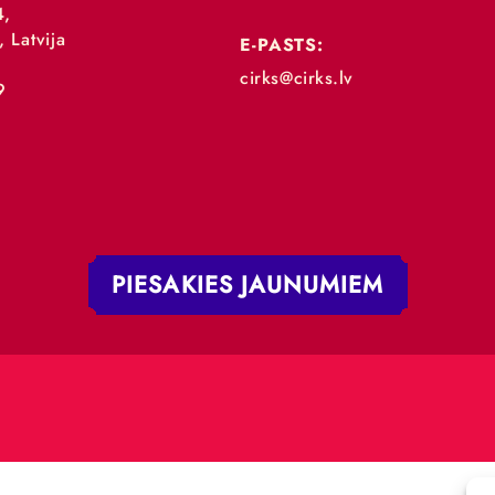
„RĪGAS CIRKS”
TĀLRUNIS:
+371 67213479
 iela 4,
V-1050, Latvija
E-PASTS:
.:
cirks@cirks.lv
027789