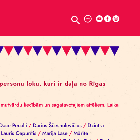
TELPU NOMA
ENG
ĀSTI
 apzināt to personu loku, kuri ir daļa no 
ūtajām vēstures mutvārdu liecībām un sagatavotajiem at