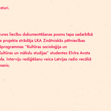
s posmi:
šana un mutvārdu vēstures liecību dokumentēšana – līd
a decembrim,
 Rīgas cirka vēsturi.
rks. Mutvārdu vēstures liecību dokumentēšanas posms ta
bas centru – pie projekta strādāja LKA Zinātniskās pēt
dējošie – apakšprogrammas “Kultūras socioloģija un
ogrammas “Kultūras un mākslu studijas” studentes El
ure Lauma Vītola. Interviju rediģēšanu veica Latvijas r
s Renārs Šteimanis.