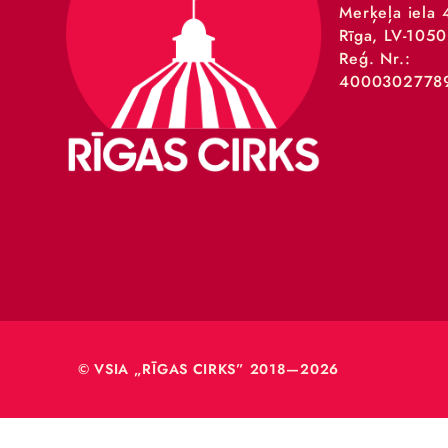
VSIA 
Merķeļa
Rīga, L
Reģ. Nr
40003