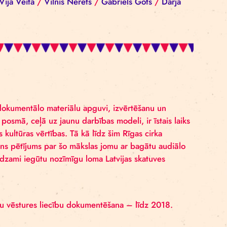
iba Reinika
/
Dace Pecolli
/
Darius Ščesnulevičius
/
D
a Girtakovska
/
Lauris Cepurītis
/
Marija Lase
/
Mārīte
 Komisarenko
/
Vija Veita
/
Vilnis Nerets
/
Gabriels Go
pieejamā arhīva dokumentālo materiālu apguvi, izvērtēša
odas pārmaiņu posmā, ceļā uz jaunu darbības modeli, ir 
īt laikmetīgas kultūras vērtības. Tā kā līdz šim Rīgas c
tā resursā, jauns pētījums par šo mākslas jomu ar bag
edrībai, nenoliedzami iegūtu nozīmīgu loma Latvijas ska