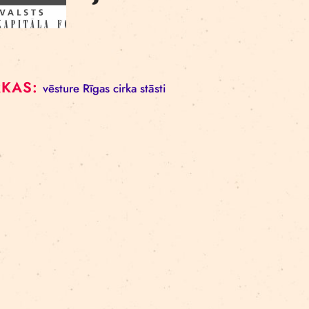
Fotogrāfiju autore: Ieva Epnere
Finansētājs:
BIRKAS:
vēsture
Rīgas cirka stāsti