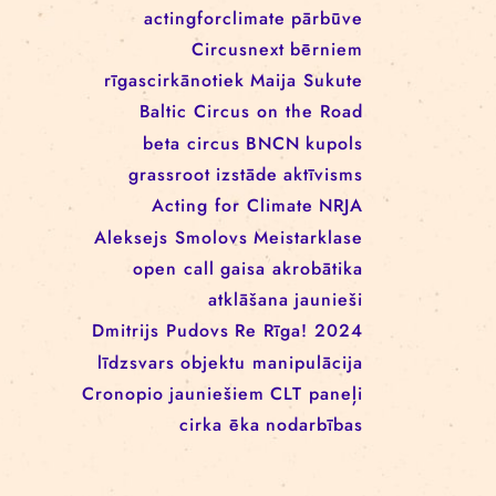
EEANorwayGrants
mākslas aktīvisms
EEANorwayGrantsLatvia
profesionāļiem
klaunāde
kvadrifrons
Cirks klimatam
izglītība
Rīgas cirka skola
izrādes
konference
tīkls
actingforclimate
pārbūve
Circusnext
bērniem
rīgascirkānotiek
Maija Sukute
Baltic Circus on the Road
beta circus
BNCN
kupols
grassroot
izstāde
aktīvisms
Acting for Climate
NRJA