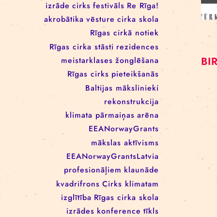
RĪGAS CIRKA REZIDENČU
PROGRAMMĀ: EBBA FILIPPA
WANNFORS, MATÉO PEREZ
UN ANIMO SCHÖNHERR
BIRKAS
izrāde
cirks
festivāls
Re Rīga!
akrobātika
vēsture
cirka skola
Rīgas cirkā notiek
Rīgas cirka stāsti
rezidences
meistarklases
žonglēšana
Rīgas cirks
pieteikšanās
Baltijas mākslinieki
rekonstrukcija
klimata pārmaiņas
arēna