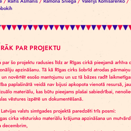
Aivars Meistars
/
Alīna Kešāne
/
Anna Armand
/
Ba
Žilde
/
Georgijs Sokolovskis
/
Gunta Virkava
/
Ivet
Milne
/
Raitis Ašmanis
/
Ramona Sniega
/
Valērijs
Golobokih
VAIRĀK PAR PROJEKTU
Ideja par šo projektu radusies līdz ar Rīgas cirkā 
personāliju apzināšanu. Tā kā Rīgas cirks šobrīd atr
pētīt un novērtēt esošo mantojumu un uz tā bāzes rad
darbība paplašinātā veidā nav bijusi apkopota vieno
un vizuālo materiālu, kas būtu pieejams plašai sabi
mākslas vēstures izpētē un dokumentēšanā.