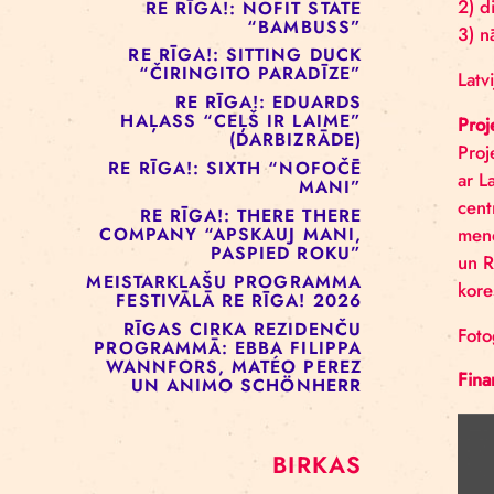
RE RĪGA!: MURMUYO
“PLAISA”
RE RĪGA!: BELOW ZERO
COMPANY “KRAUKLIS”
RE RĪGA!: NOFIT STATE
“BAMBUSS”
RE RĪGA!: SITTING DUCK
“ČIRINGITO PARADĪZE”
RE RĪGA!: EDUARDS
HAĻASS “CEĻŠ IR LAIME”
(DARBIZRĀDE)
RE RĪGA!: SIXTH “NOFOČĒ
MANI”
RE RĪGA!: THERE THERE
COMPANY “APSKAUJ MANI,
PASPIED ROKU”
MEISTARKLAŠU PROGRAMMA
FESTIVĀLĀ RE RĪGA! 2026