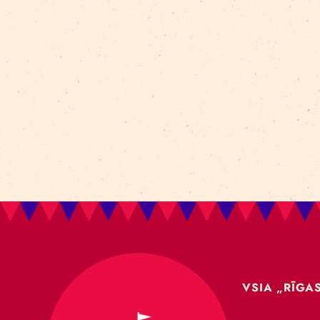
Aleksejs Smolovs
Meistarklase
open call
gaisa akrobātika
atklāšana
jaunieši
Dmitrijs Pudovs
Re Rīga! 2024
līdzsvars
objektu manipulācija
Cronopio
jauniešiem
CLT paneļi
cirka ēka
nodarbības