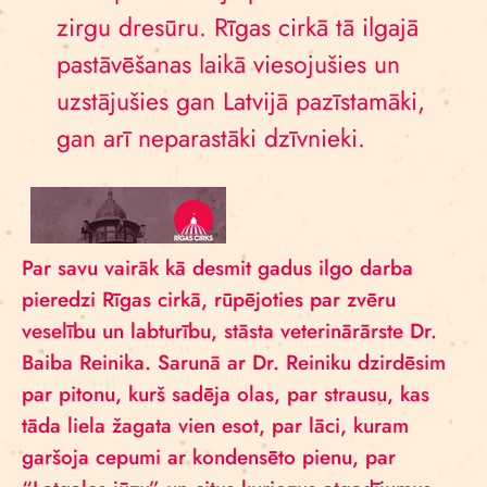
zirgu dresūru. Rīgas cirkā tā ilgajā
pastāvēšanas laikā viesojušies un
uzstājušies gan Latvijā pazīstamāki,
gan arī neparastāki dzīvnieki.
Par savu vairāk kā desmit gadus ilgo darba
pieredzi Rīgas cirkā, rūpējoties par zvēru
veselību un labturību, stāsta veterinārārste Dr.
Baiba Reinika. Sarunā ar Dr. Reiniku dzirdēsim
par pitonu, kurš sadēja olas, par strausu, kas
tāda liela žagata vien esot, par lāci, kuram
garšoja cepumi ar kondensēto pienu, par