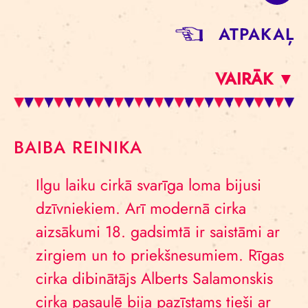
ATPAKAĻ
VAIRĀK ▼
BAIBA REINIKA
Ilgu laiku cirkā svarīga loma bijusi
dzīvniekiem. Arī modernā cirka
aizsākumi 18. gadsimtā ir saistāmi ar
zirgiem un to priekšnesumiem. Rīgas
cirka dibinātājs Alberts Salamonskis
cirka pasaulē bija pazīstams tieši ar