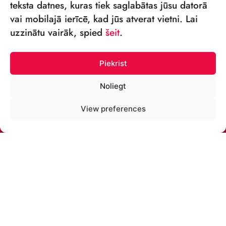
teksta datnes, kuras tiek saglabātas jūsu datorā
vai mobilajā ierīcē, kad jūs atverat vietni. Lai
VSIA „RĪGAS CIRKS”
uzzinātu vairāk, spied
šeit
.
Merķeļa iela 4,
Rīga, LV-1050, Latvija
Piekrist
Reģ. Nr.: 40003027789
Noliegt
TĀLRUNIS:
View preferences
+371 67213479
E-PASTS:
cirks@cirks.lv