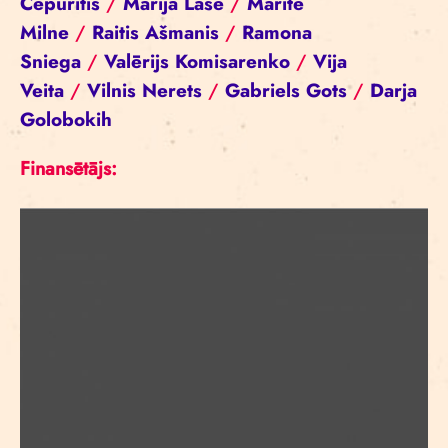
Cepurītis
/
Marija Lase
/
Mārīte
Milne
/
Raitis Ašmanis
/
Ramona
Sniega
/
Valērijs Komisarenko
/
Vija
Veita
/
Vilnis Nerets
/
Gabriels Gots
/
Darja
Golobokih
Finansētājs: