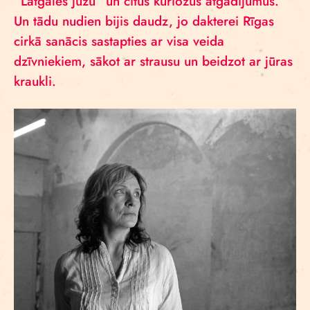
“Latgales jūzu” un citus kuriozus atgadījumus.
Un tādu nudien bijis daudz, jo dakterei Rīgas
cirkā sanācis sastapties ar visa veida
dzīvniekiem, sākot ar strausu un beidzot ar jūras
kraukli.