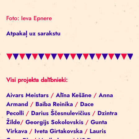
Foto: Ieva Epnere
Atpakaļ uz sarakstu
Visi projekta dalībnieki:
Aivars Meistars
/
Alīna Kešāne
/
Anna
Armand
/
Baiba Reinika
/
Dace
Pecolli
/
Darius Ščesnulevičius
/
Dzintra
Žilde
/
Georgijs Sokolovskis
/
Gunta
Virkava
/
Iveta Girtakovska
/
Lauris