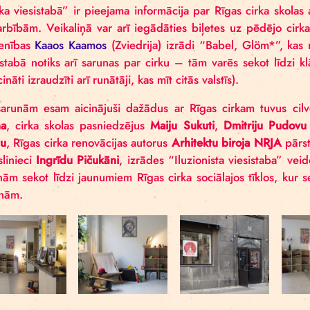
pa Rīgas cirku. Šobrīd – neilgu brīdi pirms cirk
vēsturisko ēku.
“
Cirka viesistabā” ir pieejama informācija par Rīg
nodarbībām. Veikaliņā var arī iegādāties biļetes u
apvienības
Kaaos Kaamos
(Zviedrija) izrādi “Babel
viesistabā notiks arī sarunas par cirku – tām varēs s
uzaicināti izraudzīti arī runātāji, kas mīt citās valstīs)
Uz sarunām esam aicinājuši dažādus ar Rīgas cirk
Fauna
, cirka skolas pasniedzējus
Maiju Sukuti
,
Dm
Avotu
, Rīgas cirka renovācijas autorus
Arhitektu bi
mākslinieci
Ingrīdu Pičukāni
, izrādes “Iluzionista 
Aicinām sekot līdzi jaunumiem Rīgas cirka sociālajo
sarunām.