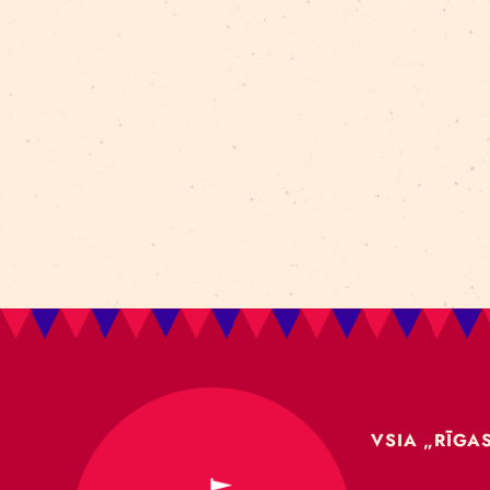
Aleksejs Smolovs
Meistarklase
open call
gaisa akrobātika
atklāšana
jaunieši
Dmitrijs Pudovs
Re Rīga! 2024
līdzsvars
objektu manipulācija
Cronopio
jauniešiem
CLT paneļi
cirka ēka
nodarbības