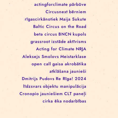
EEANorwayGrants
mākslas aktīvisms
EEANorwayGrantsLatvia
profesionāļiem
klaunāde
kvadrifrons
Cirks klimatam
izglītība
Rīgas cirka skola
izrādes
konference
tīkls
actingforclimate
pārbūve
Circusnext
bērniem
rīgascirkānotiek
Maija Sukute
Baltic Circus on the Road
beta circus
BNCN
kupols
grassroot
izstāde
aktīvisms
Acting for Climate
NRJA