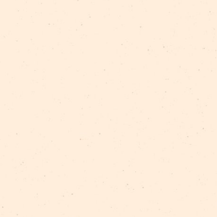
anos tiks organizētas nelielas
ekskursijas pa cirk
22. un 29. augustā un 5. septembrī, iepriekš pies
 kuros būs iespējams apgūt objektu manipulāciju, iz
zīvot dažādus brīnumus.
ieteikties uz vietas “Cirka viesistabā” vai Face
aba
pop-up