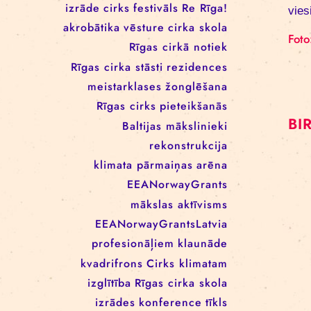
RĪGAS CIRKA REZIDENČU
PROGRAMMĀ: EBBA FILIPPA
WANNFORS, MATÉO PEREZ
UN ANIMO SCHÖNHERR
BIRKAS
izrāde
cirks
festivāls
Re Rīga!
akrobātika
vēsture
cirka skola
Rīgas cirkā notiek
Rīgas cirka stāsti
rezidences
meistarklases
žonglēšana
Rīgas cirks
pieteikšanās
Baltijas mākslinieki
rekonstrukcija
klimata pārmaiņas
arēna