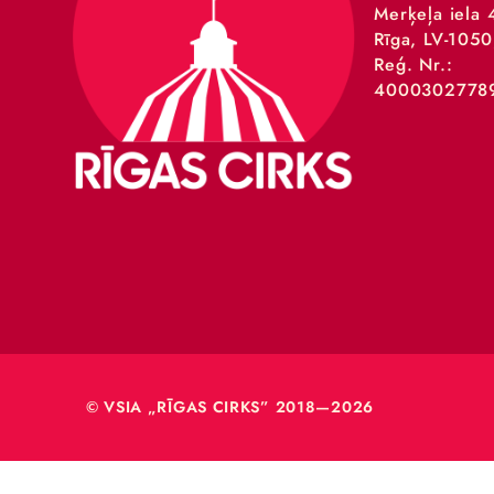
VSIA 
Merķeļa
Rīga, L
Reģ. Nr
40003