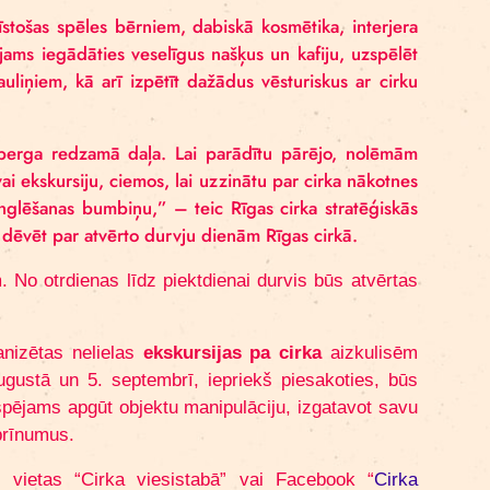
a produkti – attīstošas spēles bērniem, dabiskā kosmēti
ietas ir iespējams iegādāties veselīgus našķus un kaf
st par spēles kauliņiem, kā arī izpētīt dažādus vēsturi
des ir tikai aisberga redzamā daļa. Lai parādītu pār
mos uz kafiju vai ekskursiju, ciemos, lai uzzinātu par c
dātos kādu žonglēšanas bumbiņu,” – teic Rīgas cirka 
s nedēļas varētu dēvēt par atvērto durvju dienām Rīgas c
5. septembrim. No otrdienas līdz piektdienai durvis 
dz 18.00.