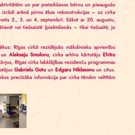
a ēkas rekonstrukcijas – tā ir viena no pēdējām iesp
as cirka skolas aktivitātēm un par pieteikšanos bērnu
z pēdējo cirka izrādi arēnā pirms ēkas rekonstrukcij
, Glöm*”, kas notis 2., 3. un 4. septembrī. Sākot ar
ekot līdzi klātienē vai tiešsaistē (piektdienās – tikai 
.
am tuvus cilvēkus: Rīgas cirkā rezidējošo mākslinie
itriju Pudovu
un
Alekseju Smolovu
, cirka arhīva kā
roja NRJA
pārstāvjus, Rīgas cirka labklājības rezidenč
viesistaba” veidotājus
Gabrielu Gotu
un
Edgaru Niklas
s tīklos, kur sekos precīzāka informācija par cirka t