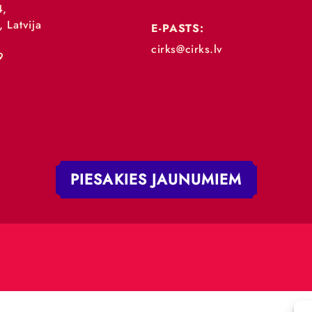
„RĪGAS CIRKS”
TĀLRUNIS:
+371 67213479
 iela 4,
V-1050, Latvija
E-PASTS:
.:
cirks@cirks.lv
027789