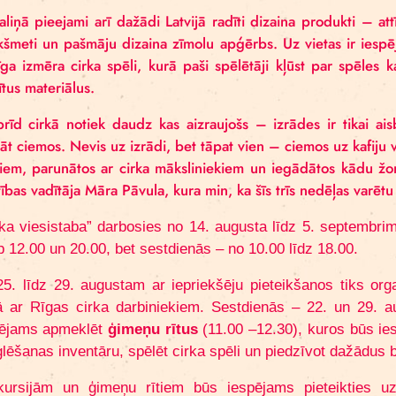
Veikaliņā pieejami arī dažādi Latvijā radīti dizain
priekšmeti un pašmāju dizaina zīmolu apģērbs. Uz v
milzīga izmēra cirka spēli, kurā paši spēlētāji kļū
saistītus materiālus.
“
Šobrīd cirkā notiek daudz kas aizraujošs – izrā
aicināt ciemos. Nevis uz izrādi, bet tāpat vien – cie
plāniem, parunātos ar cirka māksliniekiem un iegā
attīstības vadītāja
Māra Pāvula
, kura min, ka šīs trī
“
Cirka viesistaba” darbosies no 14. augusta līdz 
starp 12.00 un 20.00, bet sestdienās – no 10.00 lī