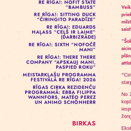
RE RĪGA!: MURMUYO
“PLAISA”
RE RĪGA!: BELOW ZERO
COMPANY “KRAUKLIS”
RE RĪGA!: NOFIT STATE
“BAMBUSS”
RE RĪGA!: SITTING DUCK
“ČIRINGITO PARADĪZE”
RE RĪGA!: EDUARDS
HAĻASS “CEĻŠ IR LAIME”
(DARBIZRĀDE)
RE RĪGA!: SIXTH “NOFOČĒ
MANI”
RE RĪGA!: THERE THERE
COMPANY “APSKAUJ MANI,
PASPIED ROKU”
MEISTARKLAŠU PROGRAMMA
FESTIVĀLĀ RE RĪGA! 2026