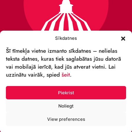
Sīkdatnes
Šī tīmekļa vietne izmanto sīkdatnes – nelielas
teksta datnes, kuras tiek saglabātas jūsu datorā
vai mobilajā ierīcē, kad jūs atverat vietni. Lai
VSIA „RĪGAS CIRKS”
uzzinātu vairāk, spied
šeit
.
Merķeļa iela 4,
Rīga, LV-1050, Latvija
Piekrist
Reģ. Nr.: 40003027789
Noliegt
TĀLRUNIS:
View preferences
+371 67213479