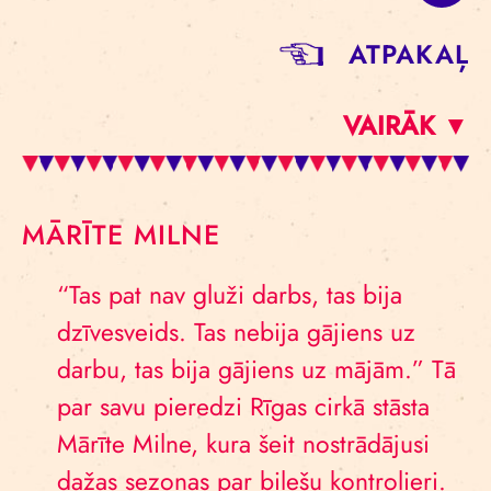
ATPAKAĻ
VAIRĀK ▼
MĀRĪTE MILNE
“Tas pat nav gluži darbs, tas bija
dzīvesveids. Tas nebija gājiens uz
darbu, tas bija gājiens uz mājām.” Tā
par savu pieredzi Rīgas cirkā stāsta
Mārīte Milne, kura šeit nostrādājusi
dažas sezonas par biļešu kontrolieri.