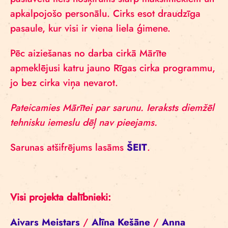
apkalpojošo personālu. Cirks esot draudzīga
pasaule, kur visi ir viena liela ģimene.
Pēc aiziešanas no darba cirkā Mārīte
apmeklējusi katru jauno Rīgas cirka programmu,
jo bez cirka viņa nevarot.
Pateicamies Mārītei par sarunu. Ieraksts diemžēl
tehnisku iemeslu dēļ nav pieejams.
Sarunas atšifrējums lasāms
ŠEIT
.
Visi projekta dalībnieki:
Aivars Meistars
/
Alīna Kešāne
/
Anna