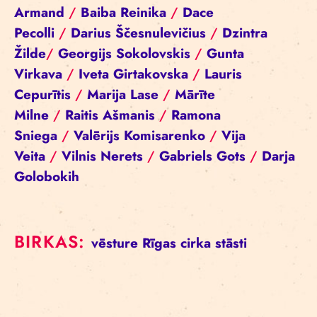
Armand
/
Baiba Reinika
/
Dace
Pecolli
/
Darius Ščesnulevičius
/
Dzintra
Žilde
/
Georgijs Sokolovskis
/
Gunta
Virkava
/
Iveta Girtakovska
/
Lauris
Cepurītis
/
Marija Lase
/
Mārīte
Milne
/
Raitis Ašmanis
/
Ramona
Sniega
/
Valērijs Komisarenko
/
Vija
Veita
/
Vilnis Nerets
/
Gabriels Gots
/
Darja
Golobokih
BIRKAS:
vēsture
Rīgas cirka stāsti