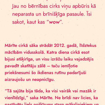
Jau no bērnības cirks viņu apbūris kā
neparasta un brīnišķīga pasaule. Īsi
sakot, kaut kas “
wow
”.
Mārīte cirkā sāka strādāt 2012. gadā, līdztekus
mācībām vidusskolā. Katra diena cirkā esot
bijusi atšķirīga, un visu izrāžu laiku vajadzējis
pavadīt skatītāju zālē – taču iemīļotie
priekšnesumi šo ikdienas rutīnu padarījuši
aizraujošu un neapnicīgu.
“Tā sajūta bija tāda, ka visi vairāk vai mazāk ir
vienlīdzīgi,” saka Mārīte. Ne brīdi nav licies, ka
pastāvētu liels nošķīrums starp māksliniekiem un