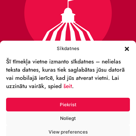
Sīkdatnes
Šī tīmekļa vietne izmanto sīkdatnes – nelielas
teksta datnes, kuras tiek saglabātas jūsu datorā
vai mobilajā ierīcē, kad jūs atverat vietni. Lai
VSIA „RĪGAS CIRKS”
uzzinātu vairāk, spied
šeit
.
Merķeļa iela 4,
Rīga, LV-1050, Latvija
Piekrist
Reģ. Nr.: 40003027789
Noliegt
TĀLRUNIS:
View preferences