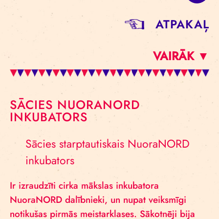
ATPAKAĻ
VAIRĀK ▼
SĀCIES NUORANORD
INKUBATORS
Sācies starptautiskais NuoraNORD
inkubators
Ir izraudzīti cirka mākslas inkubatora
NuoraNORD dalībnieki, un nupat veiksmīgi
notikušas pirmās meistarklases.
Sākotnēji bija