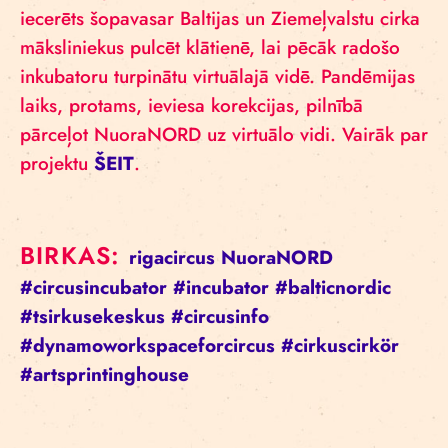
iecerēts šopavasar Baltijas un Ziemeļvalstu cirka
māksliniekus pulcēt klātienē, lai pēcāk radošo
inkubatoru turpinātu virtuālajā vidē. Pandēmijas
laiks, protams, ieviesa korekcijas, pilnībā
pārceļot
NuoraNORD uz virtuālo vidi. Vairāk par
projektu
ŠEIT
.
BIRKAS:
rigacircus
NuoraNORD
#circusincubator
#incubator
#balticnordic
#tsirkusekeskus
#circusinfo
#dynamoworkspaceforcircus
#cirkuscirkör
#artsprintinghouse