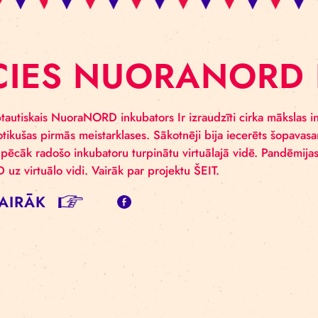
ĀCIES NUORAN
es starptautiskais NuoraNORD inkubators Ir izraudzīti
smīgi notikušas pirmās meistarklases. Sākotnēji bija iec
ienē, lai pēcāk radošo inkubatoru turpinātu virtuālajā vi
aNORD uz virtuālo vidi. Vairāk par projektu ŠEIT.
SĪT VAIRĀK