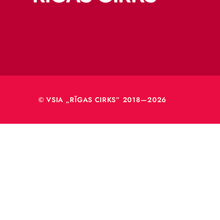
Merķeļa
Rīga, L
Reģ. Nr
40003
© VSIA „RĪGAS CIRKS” 2018—2026