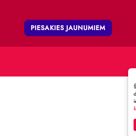
 iela 4,
V-1050, Latvija
E-PASTS:
.:
cirks@cirks.lv
027789
PIESAKIES JAUNUMIE