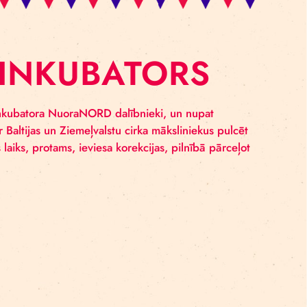
ORD INKUBATOR
 cirka mākslas inkubatora NuoraNORD dalībnieki, un nu
erēts šopavasar Baltijas un Ziemeļvalstu cirka mākslinie
dē. Pandēmijas laiks, protams, ieviesa korekcijas, pilnī