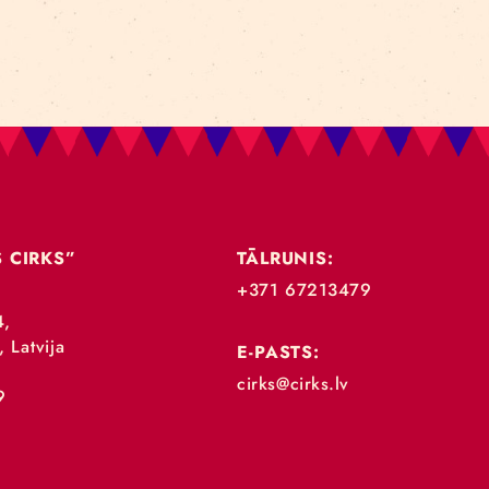
„RĪGAS CIRKS”
TĀLRUNIS:
+371 67213479