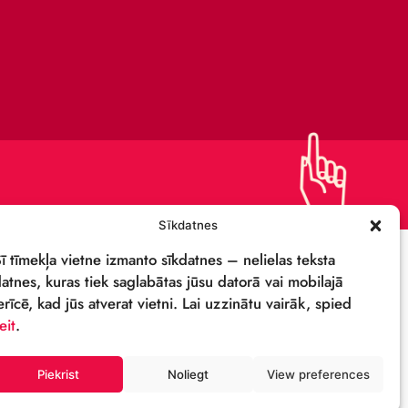
KAPITĀLSABIEDRĪBA
IEPIRKUMI
PRIVĀTUMA POLITIKA
REKVIZĪTI & LOGO
M