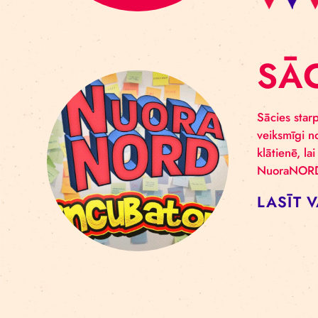
S
Sāci
veik
klāt
Nuor
LA