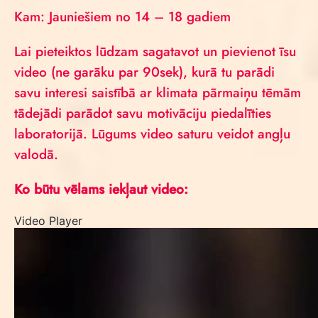
Kam: Jauniešiem no 14 – 18 gadiem
Lai pieteiktos lūdzam sagatavot un pievienot īsu
video (ne garāku par 90sek), kurā tu parādi
savu interesi saistībā ar klimata pārmaiņu tēmām
tādejādi parādot savu motivāciju piedalīties
laboratorijā. Lūgums video saturu veidot angļu
valodā.
Ko būtu vēlams iekļaut video:
Video Player