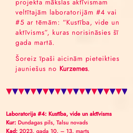
projekta mākslas aktīvismam
veltītajām laboratorijām #4 vai
#5 ar tēmām: “Kustība, vide un
aktīvisms”, kuras norisināsies šī
gada martā.
Šoreiz īpaši aicinām pieteikties
jauniešus no
Kurzemes
.
Laboratorija #4: Kustība, vide un aktīvisms
Kur:
Dundagas pils, Talsu novads
Kad:
2023. gada 10. – 13. marts