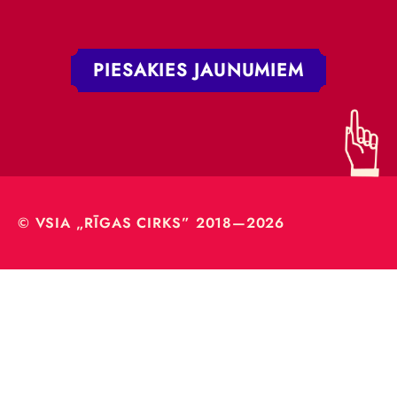
PIESAKIES JAUNUMIEM
© VSIA „RĪGAS CIRKS” 2018—2026