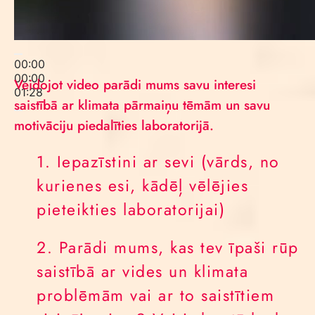
00:00
00:00
Veidojot video parādi mums savu interesi
01:28
saistībā ar klimata pārmaiņu tēmām un savu
motivāciju piedalīties laboratorijā.
1. Iepazīstini ar sevi (vārds, no
kurienes esi, kādēļ vēlējies
pieteikties laboratorijai)
2. Parādi mums, kas tev īpaši rūp
saistībā ar vides un klimata
problēmām vai ar to saistītiem