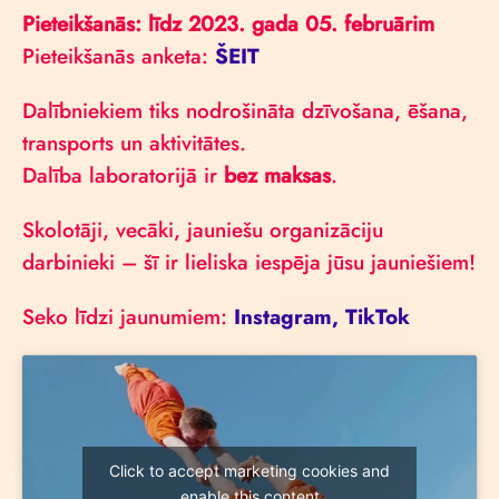
Pieteikšanās: līdz 2023. gada 05. februārim
Pieteikšanās anketa:
ŠEIT
Dalībniekiem tiks nodrošināta dzīvošana, ēšana,
transports un aktivitātes.
Dalība laboratorijā ir
bez maksas
.
Skolotāji, vecāki, jauniešu organizāciju
darbinieki – šī ir lieliska iespēja jūsu jauniešiem!
Seko līdzi jaunumiem:
Instagram,
TikTok
Click to accept marketing cookies and
enable this content