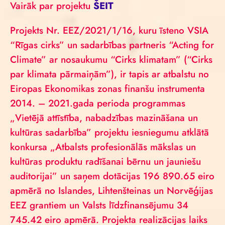
Vairāk par projektu
ŠEIT
Projekts Nr. EEZ/2021/1/16, kuru īsteno VSIA
“Rīgas cirks” un sadarbības partneris “Acting for
Climate” ar nosaukumu “Cirks klimatam” (“Cirks
par klimata pārmaiņām”), ir tapis ar atbalstu no
Eiropas Ekonomikas zonas finanšu instrumenta
2014. – 2021.gada perioda programmas
„Vietējā attīstība, nabadzības mazināšana un
kultūras sadarbība” projektu iesniegumu atklātā
konkursa „Atbalsts profesionālās mākslas un
kultūras produktu radīšanai bērnu un jauniešu
auditorijai” un saņem dotācijas 196 890.65 eiro
apmērā no Islandes, Lihtenšteinas un Norvēģijas
EEZ grantiem un Valsts līdzfinansējumu 34
745.42 eiro apmērā. Projekta realizācijas laiks