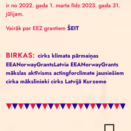
ir no 2022. gada 1. marta līdz 2023. gada 31.
jūlijam.
Vairāk par EEZ grantiem
ŠEIT
BIRKAS:
cirks
klimata pārmaiņas
EEANorwayGrantsLatvia
EEANorwayGrants
mākslas aktīvisms
actingforclimate
jauniešiem
cirka mākslinieki
cirks Latvijā
Kurzeme