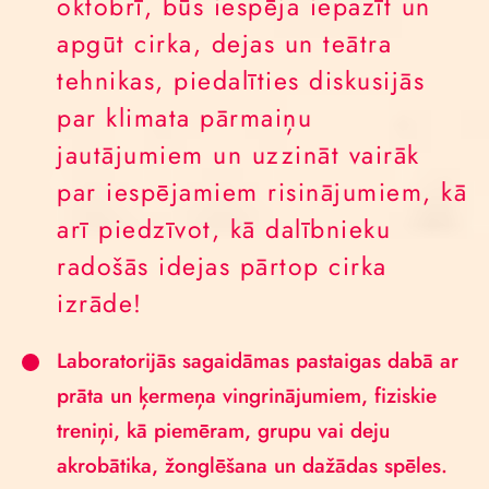
oktobrī, būs iespēja iepazīt un
apgūt cirka, dejas un teātra
tehnikas, piedalīties diskusijās
par klimata pārmaiņu
jautājumiem un uzzināt vairāk
par iespējamiem risinājumiem, kā
arī piedzīvot, kā dalībnieku
radošās idejas pārtop cirka
izrāde!
Laboratorijās sagaidāmas pastaigas dabā ar
prāta un ķermeņa vingrinājumiem, fiziskie
treniņi, kā piemēram, grupu vai deju
akrobātika, žonglēšana un dažādas spēles.