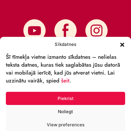
Sīkdatnes
Šī tīmekļa vietne izmanto sīkdatnes – nelielas
teksta datnes, kuras tiek saglabātas jūsu datorā
vai mobilajā ierīcē, kad jūs atverat vietni. Lai
PIESAKIES JAUNUMIEM
uzzinātu vairāk, spied
šeit
.
Piekrist
Noliegt
© VSIA „RĪGAS CIRKS” 2018—2026
View preferences