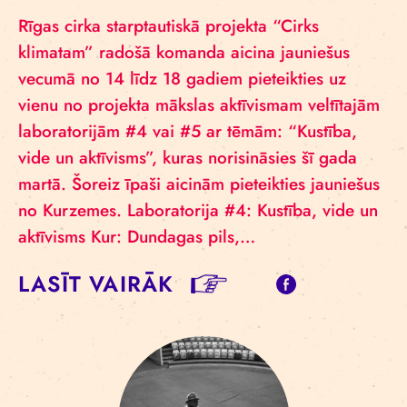
Rīgas cirka starptautiskā projekta “Cirks
klimatam” radošā komanda aicina jauniešus
vecumā no 14 līdz 18 gadiem pieteikties uz
vienu no projekta mākslas aktīvismam veltītajām
laboratorijām #4 vai #5 ar tēmām: “Kustība,
vide un aktīvisms”, kuras norisināsies šī gada
martā. Šoreiz īpaši aicinām pieteikties jauniešus
no Kurzemes. Laboratorija #4: Kustība, vide un
aktīvisms Kur: Dundagas pils,…
LASĪT VAIRĀK