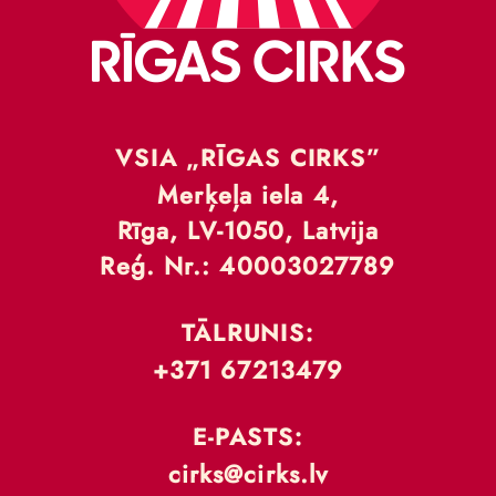
VSIA „RĪGAS CIRKS”
Merķeļa iela 4,
Rīga, LV-1050, Latvija
Reģ. Nr.: 40003027789
TĀLRUNIS:
+371 67213479
E-PASTS:
cirks@cirks.lv