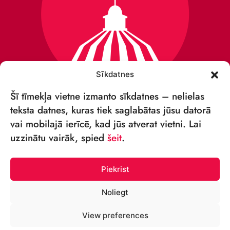
Sīkdatnes
Šī tīmekļa vietne izmanto sīkdatnes – nelielas
teksta datnes, kuras tiek saglabātas jūsu datorā
vai mobilajā ierīcē, kad jūs atverat vietni. Lai
VSIA „RĪGAS CIRKS”
uzzinātu vairāk, spied
šeit
.
Merķeļa iela 4,
Rīga, LV-1050, Latvija
Piekrist
Reģ. Nr.: 40003027789
Noliegt
TĀLRUNIS:
View preferences
+371 67213479