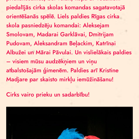
piedalījās cirka skolas komandas sagatavotajā
orientēšanās spēlē. Liels paldies Rīgas cirka
skola pasniedzēju komandai: Aleksejam
Smolovam, Madarai Garklāvai, Dmitrijam
Pudovam, Aleksandram Beļackim, Katrīnai
Albužei un Mārai Pāvulai. Un vislielākais paldies
– visiem mūsu audzēkņiem un viņu
atbalstošajām ģimenēm. Paldies arī Kristine
Madjare par skaisto mirkļu iemūžināšanu!
Cirks vairo prieku un sadarbību!