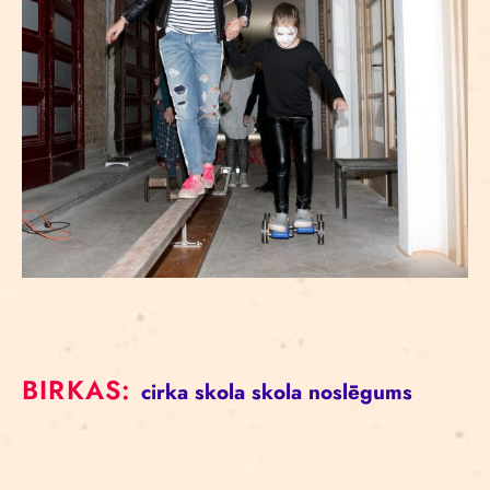
BIRKAS:
cirka skola
skola
noslēgums