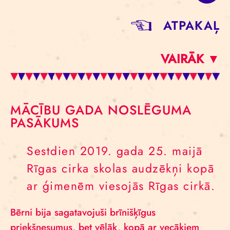
ATPAKAĻ
VAIRĀK ▼
MĀCĪBU GADA NOSLĒGUMA
PASĀKUMS
Sestdien 2019. gada 25. maijā
Rīgas cirka skolas audzēkņi kopā
ar ģimenēm viesojās Rīgas cirkā.
Bērni bija sagatavojuši brīnišķīgus
priekšnesumus, bet vēlāk, kopā ar vecākiem