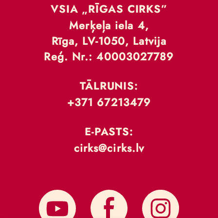
VSIA „RĪGAS CIRKS”
Merķeļa iela 4,
Rīga, LV-1050, Latvija
Reģ. Nr.: 40003027789
TĀLRUNIS:
+371 67213479
E-PASTS:
cirks@cirks.lv