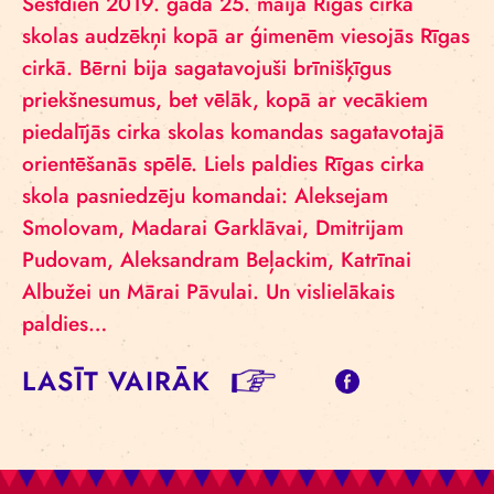
Sestdien 2019. gada 25. maijā Rīgas cirka
skolas audzēkņi kopā ar ģimenēm viesojās Rīgas
cirkā. Bērni bija sagatavojuši brīnišķīgus
priekšnesumus, bet vēlāk, kopā ar vecākiem
piedalījās cirka skolas komandas sagatavotajā
orientēšanās spēlē. Liels paldies Rīgas cirka
skola pasniedzēju komandai: Aleksejam
Smolovam, Madarai Garklāvai, Dmitrijam
Pudovam, Aleksandram Beļackim, Katrīnai
Albužei un Mārai Pāvulai. Un vislielākais
paldies…
LASĪT VAIRĀK