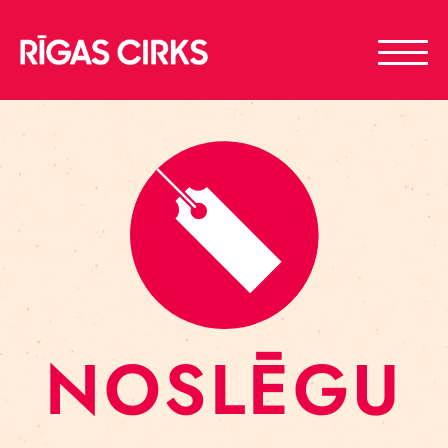
NOSLĒGU