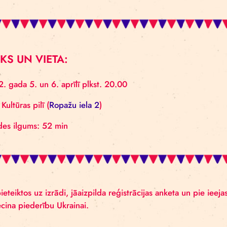
paredzēta pusaudžiem un pieaugušajiem (rekomendē
taču ar vecāku/aizbildņu piekrišanu izrādi drīkst apm
LAIKS UN VIETA:
2022. gada 5. un 6. aprīlī plkst. 20.00
VEF Kultūras pilī (
Ropažu iela 2
)
Izrādes ilgums: 52 min