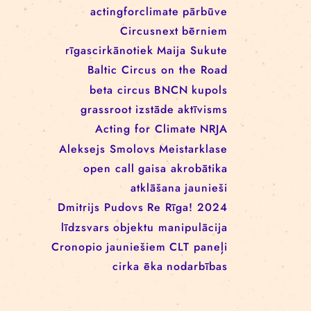
EEANorwayGrants
mākslas aktīvisms
EEANorwayGrantsLatvia
profesionāļiem
klaunāde
kvadrifrons
Cirks klimatam
izglītība
Rīgas cirka skola
izrādes
konference
tīkls
actingforclimate
pārbūve
Circusnext
bērniem
rīgascirkānotiek
Maija Sukute
Baltic Circus on the Road
beta circus
BNCN
kupols
grassroot
izstāde
aktīvisms
Acting for Climate
NRJA