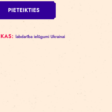
Lai pieteiktos uz izrādi, jāaizpilda reģistrācijas an
apliecina piederību Ukrainai.
PIETEIKTIES
BIRKAS:
labdarība
ielūgumi
Ukrainai