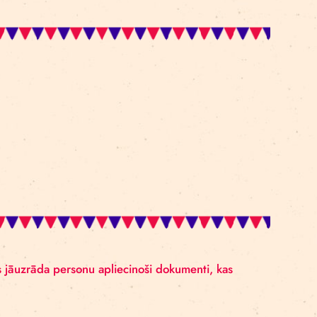
jamais vecums: 12+), jo dzimšanas ainā izrādē redza
eklēt arī jaunāki bērni.