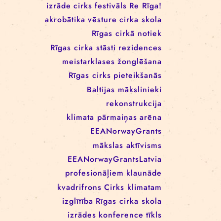
RĪGAS CIRKA REZIDENČU
PROGRAMMĀ: EBBA FILIPPA
WANNFORS, MATÉO PEREZ
UN ANIMO SCHÖNHERR
BIRKAS
izrāde
cirks
festivāls
Re Rīga!
akrobātika
vēsture
cirka skola
Rīgas cirkā notiek
Rīgas cirka stāsti
rezidences
meistarklases
žonglēšana
Rīgas cirks
pieteikšanās
Baltijas mākslinieki
rekonstrukcija
klimata pārmaiņas
arēna