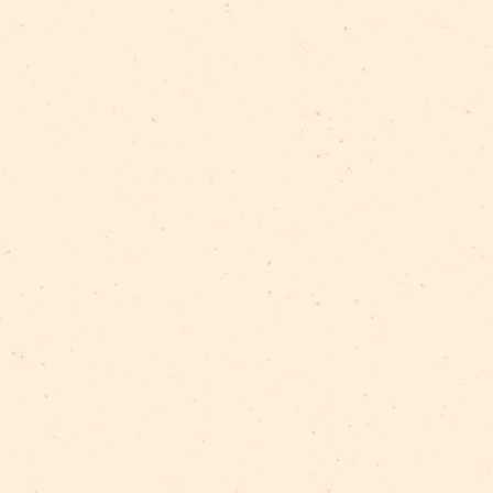
keta un pie ieejas jāuzrāda personu apliecinoši dokument