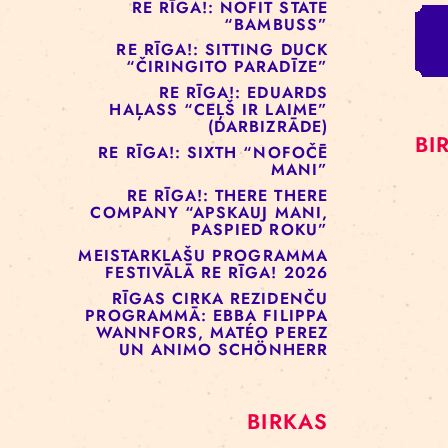
RE RĪGA!: MURMUYO
“PLAISA”
RE RĪGA!: BELOW ZERO
COMPANY “KRAUKLIS”
RE RĪGA!: NOFIT STATE
“BAMBUSS”
RE RĪGA!: SITTING DUCK
“ČIRINGITO PARADĪZE”
RE RĪGA!: EDUARDS
HAĻASS “CEĻŠ IR LAIME”
(DARBIZRĀDE)
RE RĪGA!: SIXTH “NOFOČĒ
MANI”
RE RĪGA!: THERE THERE
COMPANY “APSKAUJ MANI,
PASPIED ROKU”
MEISTARKLAŠU PROGRAMMA
FESTIVĀLĀ RE RĪGA! 2026