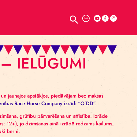
TELPU NOMA
ENG
IEM – IELŪGUMI
šanos sabiedrībā un jaunajos apstākļos, piedāvājam bez
 –
Somijas apvienības Race Horse Company izrādi “O’
ijas stāsts – dzimšana, grūtību pārvarēšana un attīstīb