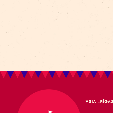
Aleksejs Smolovs
Meistarklase
open call
gaisa akrobātika
atklāšana
jaunieši
Dmitrijs Pudovs
Re Rīga! 2024
līdzsvars
objektu manipulācija
Cronopio
jauniešiem
CLT paneļi
cirka ēka
nodarbības