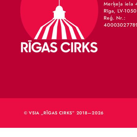
VSIA 
Merķeļa
Rīga, L
Reģ. Nr
40003