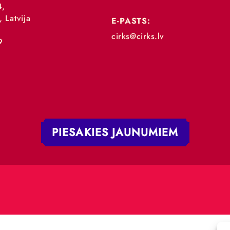
„RĪGAS CIRKS”
TĀLRUNIS:
+371 67213479
 iela 4,
V-1050, Latvija
E-PASTS:
.:
cirks@cirks.lv
027789