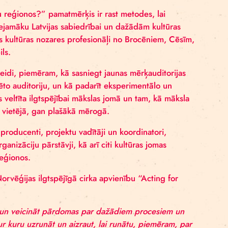
 radošā komanda pulcēs Latvijas reģionu kultūras nozare
. martā Liepājas koncertzālē “Lielais dzintars”.
īt pieejamāku reģionos?” pamatmērķis ir rast metodes
tamāku un pieejamāku Latvijas sabiedrībai un dažādām
cās piedalīsies kultūras nozares profesionāļi no Broc
eras un Ventspils.
 sasniegšanas veidi, piemēram, kā sasniegt jaunas mērķ
uzrunātu izvēlēto auditoriju, un kā padarīt eksperimen
uzmanība tiks veltīta ilgtspējībai mākslas jomā un tam
s sabiedrībā gan vietējā, gan plašākā mērogā.
n darbinieki – producenti, projektu vadītāji un koordina
stitūciju un organizāciju pārstāvji, kā arī citi kultūras
tieši Latvijas reģionos.