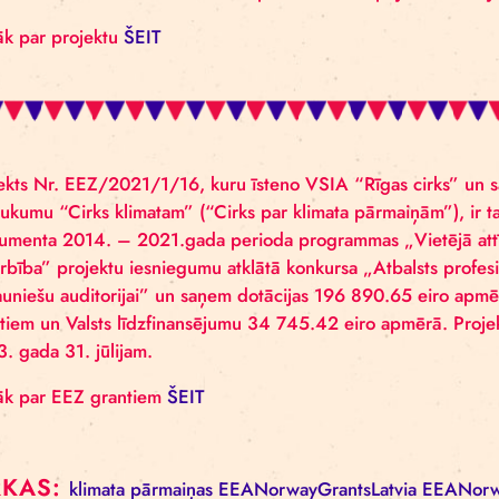
producente un fonda INITIUM valdes priekšsēdētāja
Lāce, un režisors un dramaturgs Jānis Balodis, lai ve
saistītās tēmas šajos jautājumos.
”Rīgas cirka” veidotais projekts Cirks klimatam tapis
Latvijas reģionos radīt telpu, kurā satikties jaunieš
apgūtu mākslas aktīvismu kā radošu procesu un ies
Vairāk par projektu
ŠEIT
Projekts Nr. EEZ/2021/1/16, kuru īsteno VSIA “Rīga
nosaukumu “Cirks klimatam” (“Cirks par klimata pār
instrumenta 2014. – 2021.gada perioda programmas 