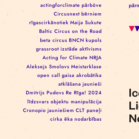
EEANorwayGrants
mākslas aktīvisms
EEANorwayGrantsLatvia
profesionāļiem
klaunāde
kvadrifrons
Cirks klimatam
izglītība
Rīgas cirka skola
izrādes
konference
tīkls
actingforclimate
pārbūve
Circusnext
bērniem
rīgascirkānotiek
Maija Sukute
Baltic Circus on the Road
beta circus
BNCN
kupols
grassroot
izstāde
aktīvisms
Acting for Climate
NRJA