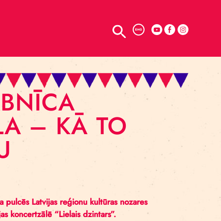
TELPU NOMA
ENG
S DARBNĪCA
ĀKSLA – KĀ TO
AMĀKU