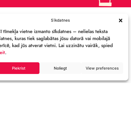
IEPIRKUMI
PRIVĀTUMA POLITIKA
REKVIZĪTI & LOGO
M