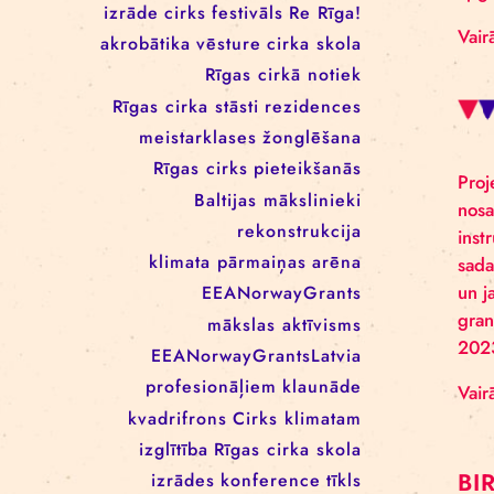
RĪGAS CIRKA REZIDENČU
PROGRAMMĀ: EBBA FILIPPA
WANNFORS, MATÉO PEREZ
UN ANIMO SCHÖNHERR
BIRKAS
izrāde
cirks
festivāls
Re Rīga!
akrobātika
vēsture
cirka skola
Rīgas cirkā notiek
Rīgas cirka stāsti
rezidences
meistarklases
žonglēšana
Rīgas cirks
pieteikšanās
Baltijas mākslinieki
rekonstrukcija
klimata pārmaiņas
arēna