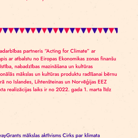
 Ieva Niedre, vizuālās mākslas un performanču māksl
icinātu pieredzes apmaiņas bagātību un aktualizētu tieš
 sadarbībā ar “Acting for Climate”. Projekta galvenais m
iem, māksliniekiem un vides ekspertiem, lai sadarbojotie
pējamu reakciju uz klimata pārmaiņām.
s cirks” un sadarbības partneris “Acting for Climate”
maiņām”), ir tapis ar atbalstu no Eiropas Ekonomikas z
„Vietējā attīstība, nabadzības mazināšana un kultūr