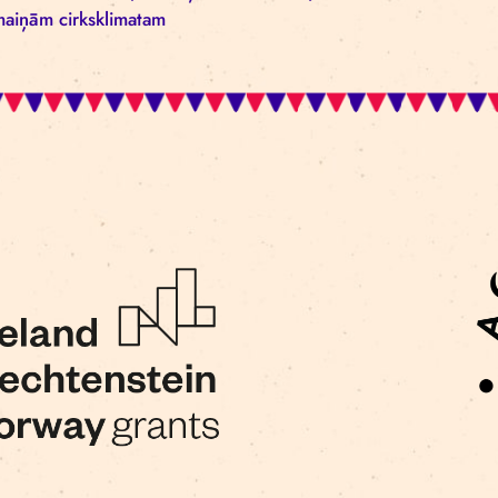
sadarbība” projektu iesniegumu atklātā konkursa „A
un jauniešu auditorijai” un saņem dotācijas 196 89
grantiem un Valsts līdzfinansējumu 34 745.42 eiro a
2023. gada 31. jūlijam.
Vairāk par EEZ grantiem
ŠEIT
BIRKAS:
klimata pārmaiņas
EEANorwayGrantsLa
pārmaiņām
cirksklimatam