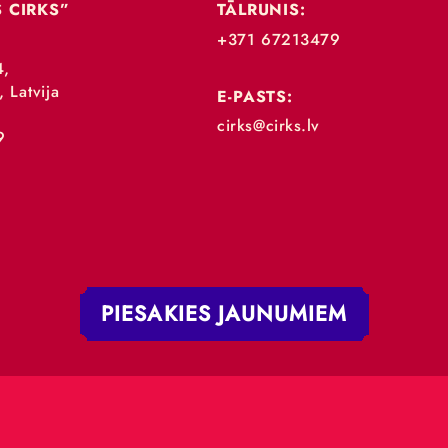
„RĪGAS CIRKS”
TĀLRUNIS:
+371 67213479
 iela 4,