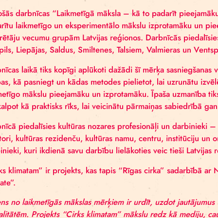
Rīgas cirka starptautiskā projekta “Cirks klimatam”
profesionāļus uz divu dienu darbnīcu šī gada 7. un 8
Radošās darbnīcas “Laikmetīgā māksla – kā to padar
padarītu laikmetīgo un eksperimentālo mākslu izpro
patērētāju vecumu grupām Latvijas reģionos. Darbnī
Jaunpils, Liepājas, Saldus, Smiltenes, Talsiem, Valmi
Darbnīcas laikā tiks kopīgi aplūkoti dažādi šī mērķa
grupas, kā pasniegt un kādas metodes pielietot, lai 
laikmetīgo mākslu pieejamāku un izprotamāku. Īpaša 
var kalpot kā praktisks rīks, lai veicinātu pārmaiņa
Darbnīcā piedalīsies kultūras nozares profesionāļi u
kuratori, kultūras rezidenču, kultūras namu, centru, in
darbinieki, kuri ikdienā savu darbību lielākoties veic 