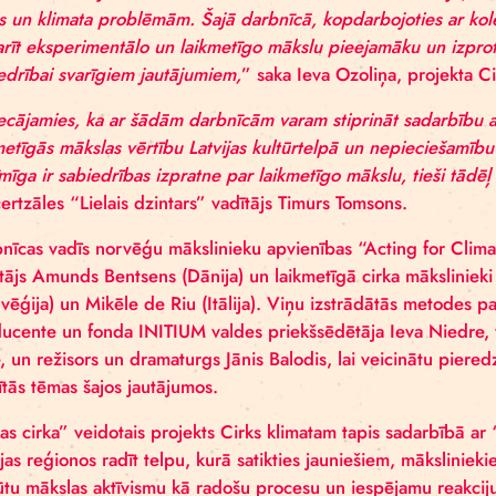
“Cirks klimatam” ir projekts, kas tapis “Rīgas cirka”
Climate”.
“Viens no laikmetīgās mākslas mērķiem ir urdīt, u
aktualitātēm. Projekts “Cirks klimatam” mākslu redz
vides un klimata problēmām. Šajā darbnīcā, kopdar
padarīt eksperimentālo un laikmetīgo mākslu pieeja
sabiedrībai svarīgiem jautājumiem,
” saka Ieva Ozoli
“Priecājamies, ka ar šādām darbnīcām varam stiprinā
laikmetīgās mākslas vērtību Latvijas kultūrtelpā un 
nozīmīga ir sabiedrības izpratne par laikmetīgo māksl
koncertzāles “Lielais dzintars” vadītājs Timurs Toms
Darbnīcas vadīs norvēģu mākslinieku apvienības “Act
dejotājs Amunds Bentsens (Dānija) un laikmetīgā c
(Norvēģija) un Mikēle de Riu (Itālija). Viņu izstrādā