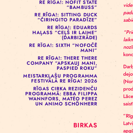
RE RĪGA!: MURMUYO
“PLAISA”
RE RĪGA!: BELOW ZERO
COMPANY “KRAUKLIS”
RE RĪGA!: NOFIT STATE
“BAMBUSS”
RE RĪGA!: SITTING DUCK
“ČIRINGITO PARADĪZE”
RE RĪGA!: EDUARDS
HAĻASS “CEĻŠ IR LAIME”
(DARBIZRĀDE)
RE RĪGA!: SIXTH “NOFOČĒ
MANI”
RE RĪGA!: THERE THERE
COMPANY “APSKAUJ MANI,
PASPIED ROKU”
MEISTARKLAŠU PROGRAMMA
FESTIVĀLĀ RE RĪGA! 2026