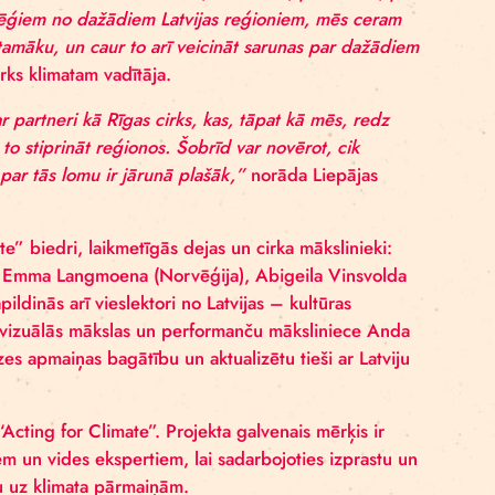
 sadarbībā ar Norvēģijas ilgtspējīgā cirka apvienību “A
zdot jautājumus un veicināt pārdomas par dažādiem pr
 kā mediju, caur kuru uzrunāt un aizraut, lai runātu, p
bojoties ar kolēģiem no dažādiem Latvijas reģioniem,
māku un izprotamāku, un caur to arī veicināt sarunas 
ņa, projekta Cirks klimatam vadītāja.
t sadarbību ar partneri kā Rīgas cirks, kas, tāpat kā 
nepieciešamību to stiprināt reģionos. Šobrīd var novērot
u, tieši tādēļ par tās lomu ir jārunā plašāk,”
norāda L
ons.
ing for Climate” biedri, laikmetīgās dejas un cirka māk
irka mākslinieki Emma Langmoena (Norvēģija), Abigeil
tās metodes papildinās arī vieslektori no Latvijas – kult