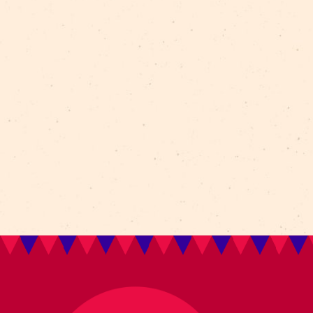
Aleksejs Smolovs
Meistarklase
open call
gaisa akrobātika
atklāšana
jaunieši
Dmitrijs Pudovs
Re Rīga! 2024
līdzsvars
objektu manipulācija
Cronopio
jauniešiem
CLT paneļi
cirka ēka
nodarbības