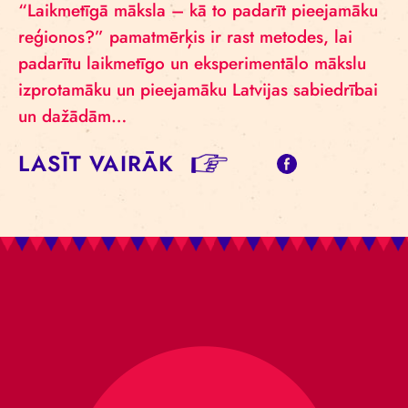
“Laikmetīgā māksla – kā to padarīt pieejamāku
reģionos?” pamatmērķis ir rast metodes, lai
padarītu laikmetīgo un eksperimentālo mākslu
izprotamāku un pieejamāku Latvijas sabiedrībai
un dažādām…
LASĪT VAIRĀK