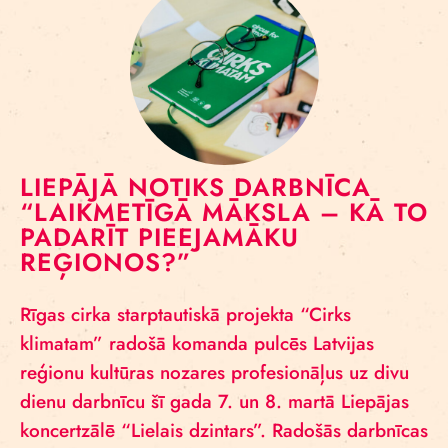
LIEPĀJĀ NOTIKS DARBNĪCA
“LAIKMETĪGĀ MĀKSLA – KĀ TO
PADARĪT PIEEJAMĀKU
REĢIONOS?”
Rīgas cirka starptautiskā projekta “Cirks
klimatam” radošā komanda pulcēs Latvijas
reģionu kultūras nozares profesionāļus uz divu
dienu darbnīcu šī gada 7. un 8. martā Liepājas
koncertzālē “Lielais dzintars”. Radošās darbnīcas