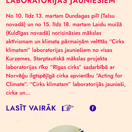
LABORATORIJAS JAUNIEŠIEM
No 10. līdz 13. martam Dundagas pilī (Talsu
novadā) un no 15. līdz 18. martam Laidu muižā
(Kuldīgas novadā) norisināsies mākslas
aktīvismam un klimata pārmaiņām veltītās “Cirks
klimatam” laboratorijas jauniešiem no visas
Kurzemes. Starptautiskā mākslas projekta
laboratorijas rīko “Rīgas cirks” sadarbībā ar
Norvēģu ilgtspējīgā cirka apvienību “Acting for
Climate”. “Cirks klimatam” laboratorijās jaunieši,
cirka un…
LASĪT VAIRĀK