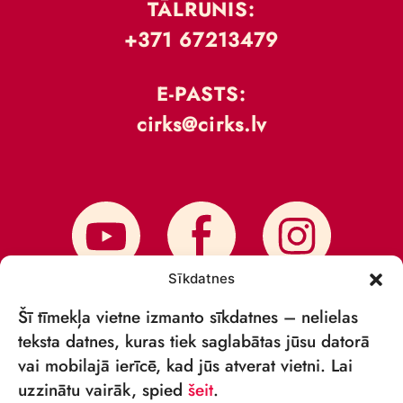
TĀLRUNIS:
+371 67213479
E-PASTS:
cirks@cirks.lv
Sīkdatnes
Šī tīmekļa vietne izmanto sīkdatnes – nelielas
teksta datnes, kuras tiek saglabātas jūsu datorā
vai mobilajā ierīcē, kad jūs atverat vietni. Lai
PIESAKIES JAUNUMIEM
uzzinātu vairāk, spied
šeit
.