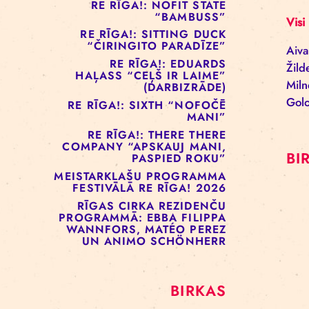
RE RĪGA!: MURMUYO
“PLAISA”
RE RĪGA!: BELOW ZERO
COMPANY “KRAUKLIS”
RE RĪGA!: NOFIT STATE
“BAMBUSS”
RE RĪGA!: SITTING DUCK
“ČIRINGITO PARADĪZE”
RE RĪGA!: EDUARDS
HAĻASS “CEĻŠ IR LAIME”
(DARBIZRĀDE)
RE RĪGA!: SIXTH “NOFOČĒ
MANI”
RE RĪGA!: THERE THERE
COMPANY “APSKAUJ MANI,
PASPIED ROKU”
MEISTARKLAŠU PROGRAMMA
FESTIVĀLĀ RE RĪGA! 2026