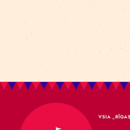
Aleksejs Smolovs
Meistarklase
open call
gaisa akrobātika
atklāšana
jaunieši
Dmitrijs Pudovs
Re Rīga! 2024
līdzsvars
objektu manipulācija
Cronopio
jauniešiem
CLT paneļi
cirka ēka
nodarbības