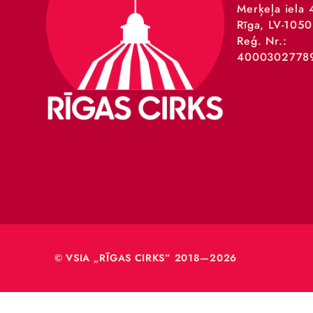
VSIA 
Merķeļa
Rīga, L
Reģ. Nr
40003