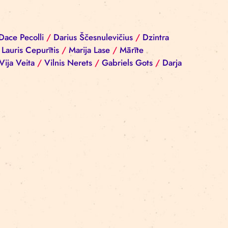
iba Reinika
/
Dace Pecolli
/
Darius Ščesnulevičius
/
D
a Girtakovska
/
Lauris Cepurītis
/
Marija Lase
/
Mārīte
 Komisarenko
/
Vija Veita
/
Vilnis Nerets
/
Gabriels Go