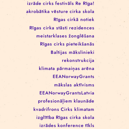
RĪGAS CIRKA REZIDENČU
PROGRAMMĀ: EBBA FILIPPA
WANNFORS, MATÉO PEREZ
UN ANIMO SCHÖNHERR
BIRKAS
izrāde
cirks
festivāls
Re Rīga!
akrobātika
vēsture
cirka skola
Rīgas cirkā notiek
Rīgas cirka stāsti
rezidences
meistarklases
žonglēšana
Rīgas cirks
pieteikšanās
Baltijas mākslinieki
rekonstrukcija
klimata pārmaiņas
arēna