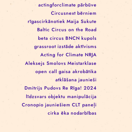
EEANorwayGrants
mākslas aktīvisms
EEANorwayGrantsLatvia
profesionāļiem
klaunāde
kvadrifrons
Cirks klimatam
izglītība
Rīgas cirka skola
izrādes
konference
tīkls
actingforclimate
pārbūve
Circusnext
bērniem
rīgascirkānotiek
Maija Sukute
Baltic Circus on the Road
beta circus
BNCN
kupols
grassroot
izstāde
aktīvisms
Acting for Climate
NRJA