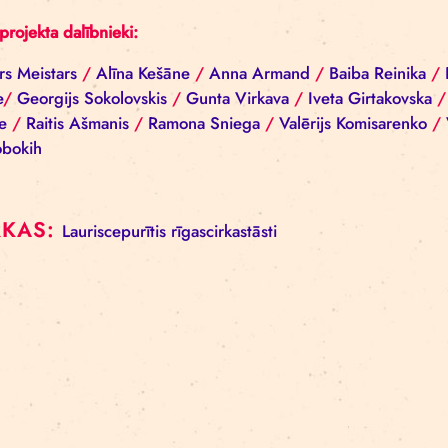
Atpakaļ uz sarakstu
Visi projekta dalībnieki:
Aivars Meistars
/
Alīna Kešāne
/
Anna Armand
/
Ba
Žilde
/
Georgijs Sokolovskis
/
Gunta Virkava
/
Ivet
Milne
/
Raitis Ašmanis
/
Ramona Sniega
/
Valērijs
Golobokih
BIRKAS:
Lauriscepurītis
rīgascirkastāsti