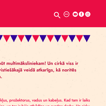
TELPU NOMA
ENG
IS
ā ikvienam jābūt multimāksliniekam! Un cirkā vi
otāja darba vistiešākajā veidā atkarīgs, kā nor
ūs veiksmīga.