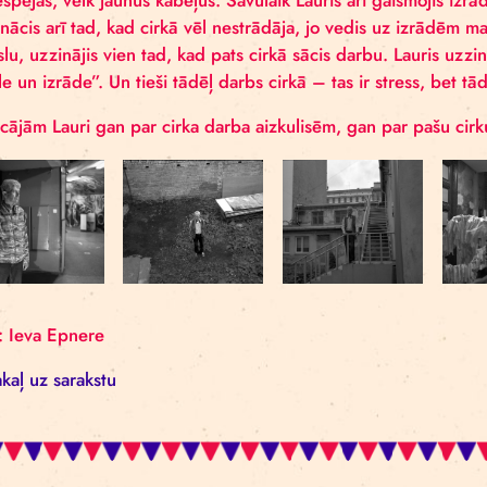
Elektriķis Lauris Cepurītis Rīgas cirkā ikdienā labo 
un iespējas, velk jaunus kabeļus. Savulaik Lauris arī 
viņš nācis arī tad, kad cirkā vēl nestrādāja, jo vedi
mākslu, uzzinājis vien tad, kad pats cirkā sācis darb
“balle un izrāde”. Un tieši tādēļ darbs cirkā – tas ir
Izvaicājām Lauri gan par cirka darba aizkulisēm, ga
Foto: Ieva Epnere