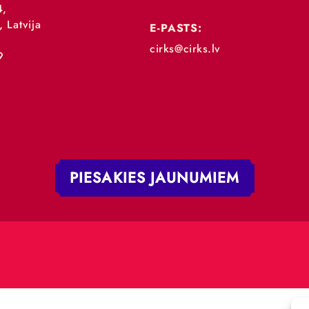
„RĪGAS CIRKS”
TĀLRUNIS:
+371 67213479
 iela 4,
V-1050, Latvija
E-PASTS:
.:
cirks@cirks.lv
027789