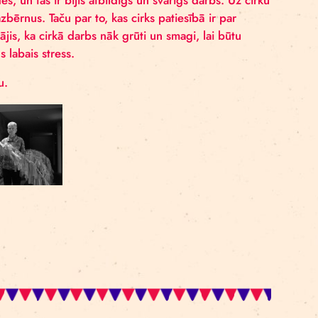
un uztur gaismekļus, prožektorus, vadus un kabeļus. Kad
gaismojis izrādes, un tas ir bijis atbildīgs un svarīgs da
s uz izrādēm mazbērnus. Taču par to, kas cirks patiesībā 
u. Lauris uzzinājis, ka cirkā darbs nāk grūti un smagi, l
 stress, bet tāds labais stress.
n par pašu cirku.