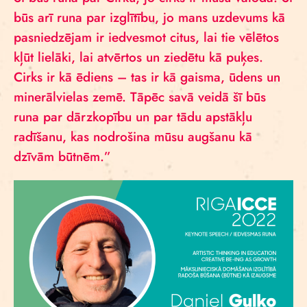
būs arī runa par izglītību, jo mans uzdevums kā
pasniedzējam ir iedvesmot citus, lai tie vēlētos
kļūt lielāki, lai atvērtos un ziedētu kā puķes.
Cirks ir kā ēdiens – tas ir kā gaisma, ūdens un
minerālvielas zemē. Tāpēc savā veidā šī būs
runa par dārzkopību un par tādu apstākļu
radīšanu, kas nodrošina mūsu augšanu kā
dzīvām būtnēm.”