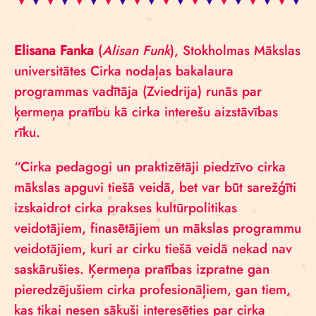
Elisana Fanka
(
Alisan Funk
), Stokholmas Mākslas
universitātes Cirka nodaļas bakalaura
programmas vadītāja (Zviedrija) runās par
ķermeņa pratību kā cirka interešu aizstāvības
rīku.
“Cirka pedagogi un praktizētāji piedzīvo cirka
mākslas apguvi tiešā veidā, bet var būt sarežģīti
izskaidrot cirka prakses kultūrpolitikas
veidotājiem, finasētājiem un mākslas programmu
veidotājiem, kuri ar cirku tiešā veidā nekad nav
saskārušies. Ķermeņa pratības izpratne gan
pieredzējušiem cirka profesionāļiem, gan tiem,
kas tikai nesen sākuši interesēties par cirka