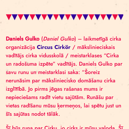
Daniels Gulko
(
Daniel Gulko
) – laikmetīgā cirka
organizācija
Circus Cirkör
/ mākslinieciskais
vadītājs cirka vidusskolā / meistarklases “Cirka
un radošuma izpēte” vadītājs. Daniels Gulko par
savu runu un meistarklasi saka: “Šoreiz
nerunāsim par māksliniecisko domāšanu cirka
izglītībā. Jo pirms jēgas rašanas mums ir
nepieciešams radīt vietu sajūtām. Runāšu par
vietas radīšanu mūsu ķermeņos, lai spētu just un
šīs sajūtas nodot tālāk.
Šī būs runa par Cirku, jo cirks ir mūsu valoda. Šī