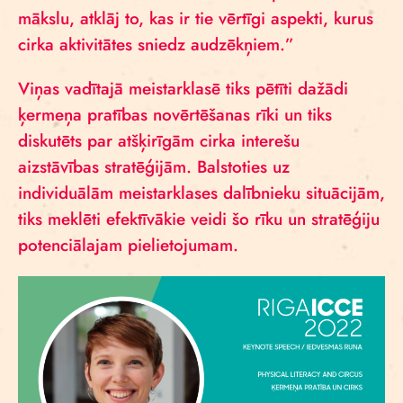
mākslu, atklāj to, kas ir tie vērtīgi aspekti, kurus
cirka aktivitātes sniedz audzēkņiem.”
Viņas vadītajā meistarklasē tiks pētīti dažādi
ķermeņa pratības novērtēšanas rīki un tiks
diskutēts par atšķirīgām cirka interešu
aizstāvības stratēģijām. Balstoties uz
individuālām meistarklases dalībnieku situācijām,
tiks meklēti efektīvākie veidi šo rīku un stratēģiju
potenciālajam pielietojumam.