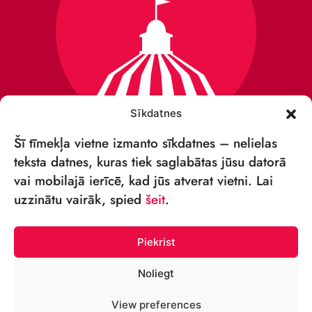
Sīkdatnes
Šī tīmekļa vietne izmanto sīkdatnes – nelielas
teksta datnes, kuras tiek saglabātas jūsu datorā
vai mobilajā ierīcē, kad jūs atverat vietni. Lai
VSIA „RĪGAS CIRKS”
uzzinātu vairāk, spied
šeit
.
Merķeļa iela 4,
Rīga, LV-1050, Latvija
Piekrist
Reģ. Nr.: 40003027789
Noliegt
TĀLRUNIS:
View preferences