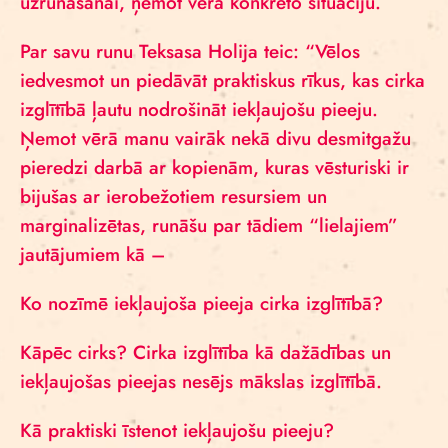
uzrunāšanai, ņemot vērā konkrēto situāciju.
Par savu runu Teksasa Holija teic: “Vēlos
iedvesmot un piedāvāt praktiskus rīkus, kas cirka
izglītībā ļautu nodrošināt iekļaujošu pieeju.
Ņemot vērā manu vairāk nekā divu desmitgažu
pieredzi darbā ar kopienām, kuras vēsturiski ir
bijušas ar ierobežotiem resursiem un
marginalizētas, runāšu par tādiem “lielajiem”
jautājumiem kā –
Ko nozīmē iekļaujoša pieeja cirka izglītībā?
Kāpēc cirks? Cirka izglītība kā dažādības un
iekļaujošas pieejas nesējs mākslas izglītībā.
Kā praktiski īstenot iekļaujošu pieeju?