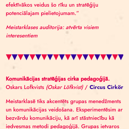
efektīvākos veidus šo rīku un stratēģiju
potenciālajam pielietojumam.”
Meistarklases auditorija: atvērta visiem
interesentiem
Komunikācijas stratēģijas cirka pedagoģijā.
Oskars Lofkvists
(Oskar Löfkvist)
/
Circus Cirkör
Meistarklasē tiks akcentēts grupas menedžments
un komunikācijas veidošana. Eksperimentēsim ar
bezvārdu komunikāciju, kā arī stāstniecību kā
iedvesmas metodi pedagoģijā. Grupas ietvaros