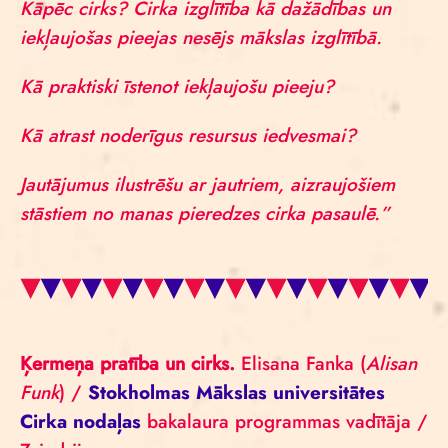
Kāpēc cirks? Cirka izglītība kā dažādības un
iekļaujošas pieejas nesējs mākslas izglītībā.
Kā praktiski īstenot iekļaujošu pieeju?
Kā atrast noderīgus resursus iedvesmai?
Jautājumus ilustrēšu ar jautriem, aizraujošiem
stāstiem no manas pieredzes cirka pasaulē.”
Ķermeņa pratība un cirks.
Elisana Fanka (
Alisan
Funk
) /
Stokholmas Mākslas universitātes
Cirka nodaļas
bakalaura programmas vadītāja /