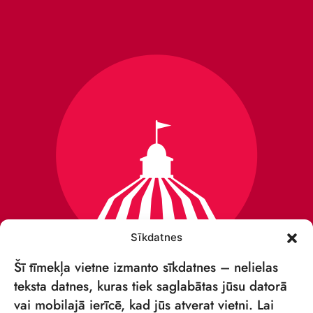
Sīkdatnes
Šī tīmekļa vietne izmanto sīkdatnes – nelielas
teksta datnes, kuras tiek saglabātas jūsu datorā
vai mobilajā ierīcē, kad jūs atverat vietni. Lai
VSIA „RĪGAS CIRKS”