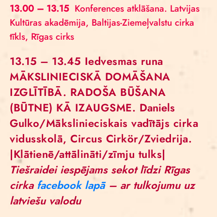
13.00 – 13.15
Konferences atklāšana. Latvijas
Kultūras akadēmija, Baltijas-Ziemeļvalstu cirka
tīkls, Rīgas cirks
13.15 – 13.45
Iedvesmas runa
MĀKSLINIECISKĀ DOMĀŠANA
IZGLĪTĪBĀ. RADOŠA BŪŠANA
(BŪTNE) KĀ IZAUGSME.
Daniels
Gulko
/Mākslinieciskais vadītājs cirka
vidusskolā, Circus Cirkör/Zviedrija.
|Klātienē/attālināti/zīmju tulks|
Tiešraidei iespējams sekot līdzi Rīgas
cirka
facebook lapā
– ar tulkojumu uz
latviešu valodu