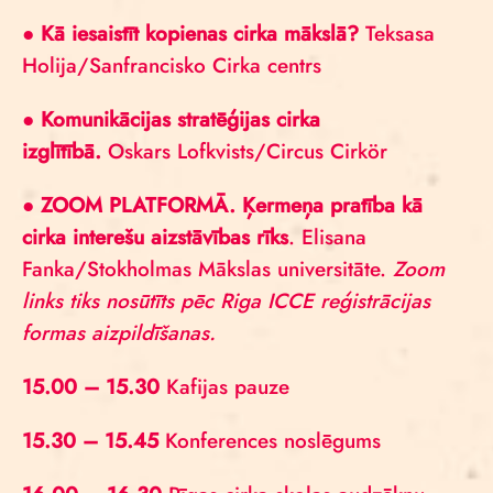
●
Kā iesaistīt kopienas cirka mākslā?
Teksasa
Holija/Sanfrancisko Cirka centrs
●
Komunikācijas stratēģijas cirka
izglītībā.
Oskars Lofkvists/Circus Cirkör
●
ZOOM PLATFORMĀ.
Ķermeņa pratība kā
cirka interešu aizstāvības rīks
. Elisana
Fanka/Stokholmas Mākslas universitāte.
Zoom
links tiks nosūtīts pēc Riga ICCE reģistrācijas
formas aizpildīšanas.
15.00 – 15.30
Kafijas pauze
15.30 – 15.45
Konferences noslēgums