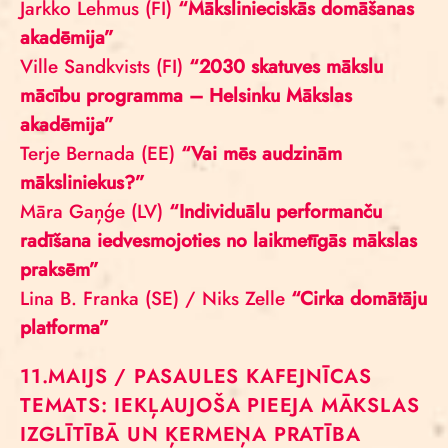
Jarkko Lehmus (FI)
“Mākslinieciskās domāšanas
akadēmija”
Ville Sandkvists (FI)
“2030 skatuves mākslu
mācību programma – Helsinku Mākslas
akadēmija”
Terje Bernada (EE)
“Vai mēs audzinām
māksliniekus?”
Māra Gaņģe (LV)
“Individuālu performanču
radīšana iedvesmojoties no laikmetīgās mākslas
praksēm”
Lina B. Franka (SE) / Niks Zelle
“Cirka domātāju
platforma”
11.MAIJS / PASAULES KAFEJNĪCAS
TEMATS: IEKĻAUJOŠA PIEEJA MĀKSLAS
IZGLĪTĪBĀ UN ĶERMEŅA PRATĪBA