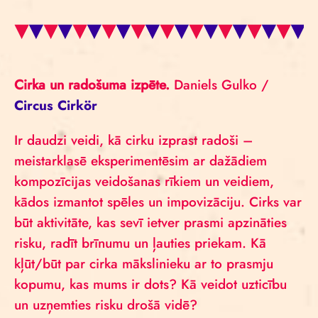
Cirka un radošuma izpēte.
Daniels Gulko /
Circus Cirkör
Ir daudzi veidi, kā cirku izprast radoši –
meistarklasē eksperimentēsim ar dažādiem
kompozīcijas veidošanas rīkiem un veidiem,
kādos izmantot spēles un impovizāciju. Cirks var
būt aktivitāte, kas sevī ietver prasmi apzināties
risku, radīt brīnumu un ļauties priekam. Kā
kļūt/būt par cirka mākslinieku ar to prasmju
kopumu, kas mums ir dots? Kā veidot uzticību
un uzņemties risku drošā vidē?