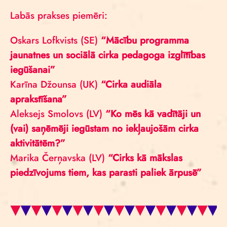
Labās prakses piemēri:
Oskars Lofkvists (SE)
“Mācību programma
jaunatnes un sociālā cirka pedagoga izglītības
iegūšanai”
Karīna Džounsa (UK)
“Cirka audiāla
aprakstīšana”
Aleksejs Smolovs (LV)
“Ko mēs kā vadītāji un
(vai) saņēmēji iegūstam no iekļaujošām cirka
aktivitātēm?”
Marika Čerņavska (LV)
“Cirks kā mākslas
piedzīvojums tiem, kas parasti paliek ārpusē”