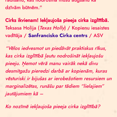
dzīvām būtnēm.”
Cirks ikvienam! Iekļaujoša pieeja cirka izglītībā.
Teksasa Holija (
Texas Holly
) / Kopienu iesaistes
vadītāja /
Sanfrancisko Cirka centrs
/ ASV
“Vēlos iedvesmot un piedāvāt praktiskus rīkus,
kas cirka izglītībā ļautu nodrošināt iekļaujošu
pieeju. Ņemot vērā manu vairāk nekā divu
desmitgažu pieredzi darbā ar kopienām, kuras
vēsturiski ir bijušas ar ierobežotiem resursiem un
marginalizētas, runāšu par tādiem “lielajiem”
jautājumiem kā –
Ko nozīmē iekļaujoša pieeja cirka izglītībā?