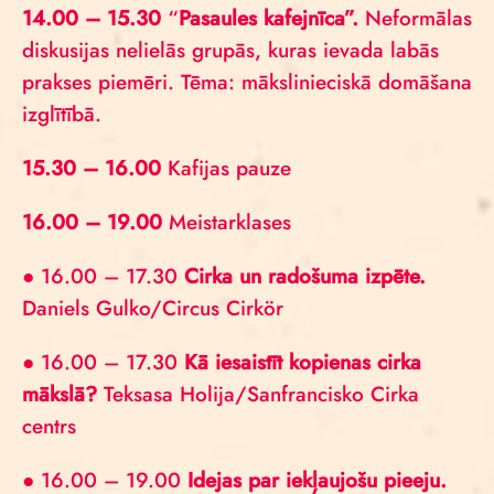
14.00 – 15.30
“
Pasaules kafejnīca”.
Neformālas
diskusijas nelielās grupās, kuras ievada labās
prakses piemēri. Tēma: mākslinieciskā domāšana
izglītībā.
15.30 – 16.00
Kafijas pauze
16.00 – 19.00
Meistarklases
● 16.00 – 17.30
Cirka un radošuma izpēte.
Daniels Gulko/Circus Cirkör
● 16.00 – 17.30
Kā iesaistīt kopienas cirka
mākslā?
Teksasa Holija/Sanfrancisko Cirka
centrs
●
16.00 – 19.00
Idejas par iekļaujošu pieeju.