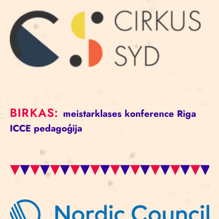
BIRKAS:
meistarklases
konference
Riga
ICCE
pedagoģija