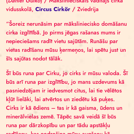
(
Daniel Gulko
) / Mākslinieciskais vadītājs cirka
vidusskolā,
Circus Cirkör
/ Zviedrija
“Šoreiz nerunāsim par māksliniecisko domāšanu
cirka izglītībā. Jo pirms jēgas rašanas mums ir
nepieciešams radīt vietu sajūtām. Runāšu par
vietas radīšanu mūsu ķermeņos, lai spētu just un
šīs sajūtas nodot tālāk.
Šī būs runa par Cirku, jo cirks ir mūsu valoda. Šī
būs arī runa par izglītību, jo mans uzdevums kā
pasniedzējam ir iedvesmot citus, lai tie vēlētos
kļūt lielāki, lai atvērtos un ziedētu kā puķes.
Cirks ir kā ēdiens – tas ir kā gaisma, ūdens un
minerālvielas zemē. Tāpēc savā veidā šī būs
runa par dārzkopību un par tādu apstākļu
radīšanu, kas nodrošina mūsu augšanu kā