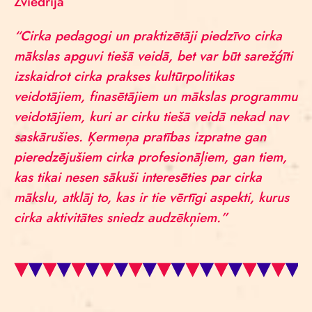
Zviedrija
“Cirka pedagogi un praktizētāji piedzīvo cirka
mākslas apguvi tiešā veidā, bet var būt sarežģīti
izskaidrot cirka prakses kultūrpolitikas
veidotājiem, finasētājiem un mākslas programmu
veidotājiem, kuri ar cirku tiešā veidā nekad nav
saskārušies. Ķermeņa pratības izpratne gan
pieredzējušiem cirka profesionāļiem, gan tiem,
kas tikai nesen sākuši interesēties par cirka
mākslu, atklāj to, kas ir tie vērtīgi aspekti, kurus
cirka aktivitātes sniedz audzēkņiem.”