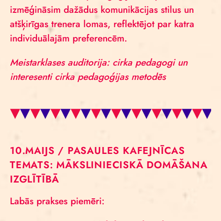
izmēģināsim dažādus komunikācijas stilus un
atšķirīgas trenera lomas, reflektējot par katra
individuālajām preferencēm.
Meistarklases auditorija: cirka pedagogi un
interesenti cirka pedagoģijas metodēs
10.MAIJS / PASAULES KAFEJNĪCAS
TEMATS: MĀKSLINIECISKĀ DOMĀŠANA
IZGLĪTĪBĀ
Labās prakses piemēri: