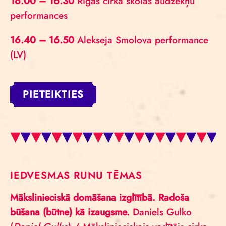
16.00 – 16.30
Rīgas cirka skolas audzēkņu
performances
16.40 – 16.50
Alekseja Smolova performance
(LV)
PIETEIKTIES
IEDVESMAS RUNU TĒMAS
Mākslinieciskā domāšana izglītībā. Radoša
būšana (būtne) kā izaugsme.
Daniels Gulko