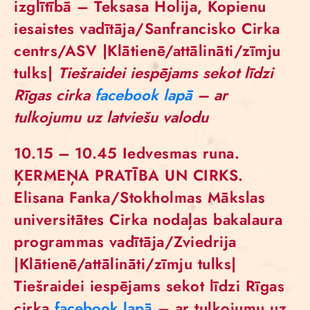
izglītībā – Teksasa Holija, Kopienu
iesaistes vadītāja/Sanfrancisko Cirka
centrs/ASV |Klātienē/attālināti/zīmju
tulks|
Tiešraidei iespējams sekot līdzi
Rīgas cirka
facebook lapā
– ar
tulkojumu uz latviešu valodu
10.15 – 10.45
Iedvesmas runa.
ĶERMEŅA PRATĪBA UN CIRKS.
Elisana Fanka/Stokholmas Mākslas
universitātes Cirka nodaļas bakalaura
programmas vadītāja/Zviedrija
|Klātienē/attālināti/zīmju tulks|
Tiešraidei iespējams sekot līdzi Rīgas
cirka
facebook lapā
– ar tulkojumu uz