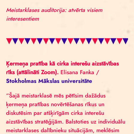
Meistarklases auditorija: atvērta visiem
interesentiem
Ķermeņa pratība kā cirka interešu aizstāvības
rīks (attālināti Zoom).
Elisana Fanka /
Stokholmas Mākslas universitāte
“Šajā meistarklasē mēs pētīsim dažādus
ķermeņa pratības novērtēšanas rīkus un
diskutēsim par atšķirīgām cirka interešu
aizstāvības stratēģijām. Balstoties uz individuālu
meistarklases dalībnieku situācijām, meklēsim