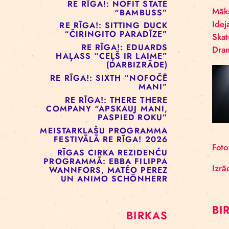
RE RĪGA!: MURMUYO
“PLAISA”
RE RĪGA!: BELOW ZERO
COMPANY “KRAUKLIS”
RE RĪGA!: NOFIT STATE
“BAMBUSS”
RE RĪGA!: SITTING DUCK
“ČIRINGITO PARADĪZE”
RE RĪGA!: EDUARDS
HAĻASS “CEĻŠ IR LAIME”
(DARBIZRĀDE)
RE RĪGA!: SIXTH “NOFOČĒ
MANI”
RE RĪGA!: THERE THERE
COMPANY “APSKAUJ MANI,
PASPIED ROKU”
MEISTARKLAŠU PROGRAMMA
FESTIVĀLĀ RE RĪGA! 2026