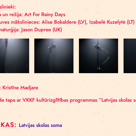
Mākslinieki:
Ideja un režija: Art For Rainy Days
Skatuves mākslinieces: Alise Bokaldere (LV), Izabelė
Dramaturģija: Jason Dupree (UK)
Foto: Kristīne Madjare