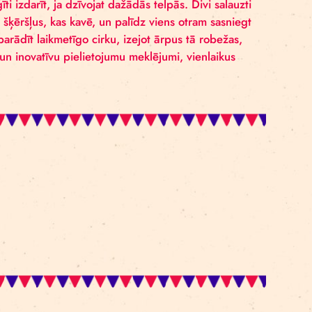
evis notveršanu. Zemes un gaisa sadarbība vienojošas s
u to ir sarežģīti izdarīt, ja dzīvojat dažādās telpās. Di
s individuālos šķēršļus, kas kavē, un palīdz viens otra
s veidus, kā parādīt laikmetīgo cirku, izejot ārpus tā 
unu perspektīvu un inovatīvu pielietojumu meklējumi, vie
ez maksas)