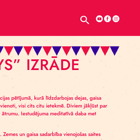
TELPU NOMA
Y DAYS” IZRĀDE
as kopīgā rotācijas pētījumā, kurā līdzdarbojas dejas, 
r saistīti un savienoti, visi cits citu ietekmē. Diviem jāk
jums piebremzēt ātrumu. Iestudējuma meditatīvā daba 