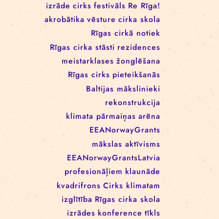
RĪGAS CIRKA REZIDENČU
PROGRAMMĀ: EBBA FILIPPA
WANNFORS, MATÉO PEREZ
UN ANIMO SCHÖNHERR
BIRKAS
izrāde
cirks
festivāls
Re Rīga!
akrobātika
vēsture
cirka skola
Rīgas cirkā notiek
Rīgas cirka stāsti
rezidences
meistarklases
žonglēšana
Rīgas cirks
pieteikšanās
Baltijas mākslinieki
rekonstrukcija
klimata pārmaiņas
arēna