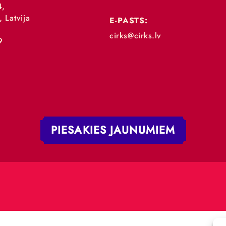
„RĪGAS CIRKS”
TĀLRUNIS:
+371 67213479
 iela 4,
V-1050, Latvija
E-PASTS:
.:
cirks@cirks.lv
027789