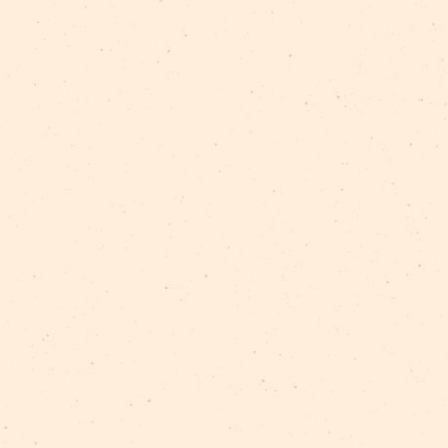
vijas skolas soma” finansiālu atbalstu