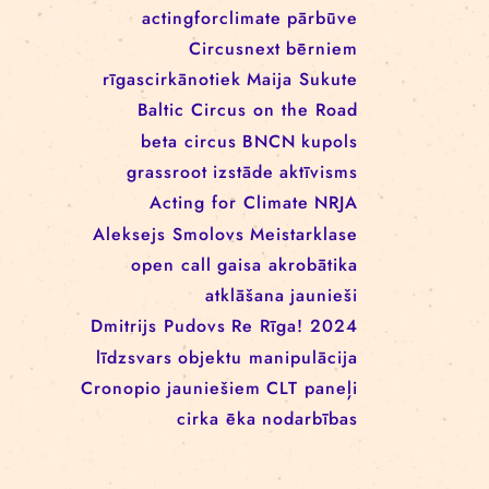
EEANorwayGrants
mākslas aktīvisms
EEANorwayGrantsLatvia
profesionāļiem
klaunāde
kvadrifrons
Cirks klimatam
izglītība
Rīgas cirka skola
izrādes
konference
tīkls
actingforclimate
pārbūve
Circusnext
bērniem
rīgascirkānotiek
Maija Sukute
Baltic Circus on the Road
beta circus
BNCN
kupols
grassroot
izstāde
aktīvisms
Acting for Climate
NRJA