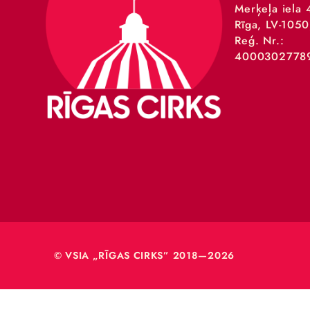
VSIA 
Merķeļa
Rīga, L
Reģ. Nr
40003