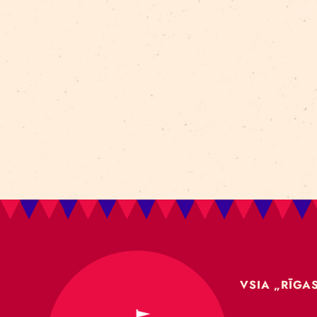
Aleksejs Smolovs
Meistarklase
open call
gaisa akrobātika
atklāšana
jaunieši
Dmitrijs Pudovs
Re Rīga! 2024
līdzsvars
objektu manipulācija
Cronopio
jauniešiem
CLT paneļi
cirka ēka
nodarbības