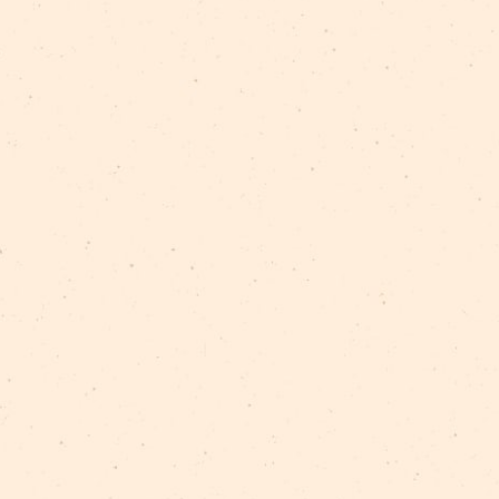
Izrāde tapa ar VKKF kultūrizglītības programmas “Lat
BIRKAS:
Latvijas skolas soma