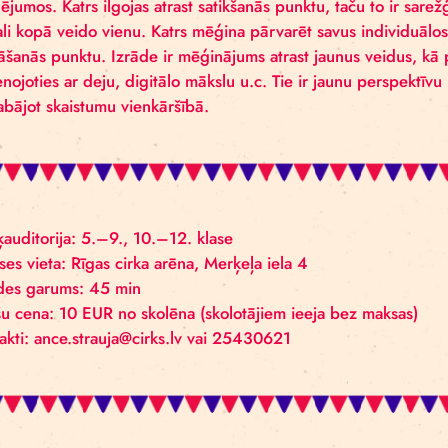
Izrāde pēta attiecības starp kritienu, lidojumu un s
meklējumos. Katrs ilgojas atrast satikšanās punktu, tač
gabali kopā veido vienu. Katrs mēģina pārvarēt savu
apstāšanās punktu. Izrāde ir mēģinājums atrast jaunu
savienojoties ar deju, digitālo mākslu u.c. Tie ir ja
saglabājot skaistumu vienkāršībā.
Mērķauditorija: 5.–9., 10.–12. klase
Norises vieta: Rīgas cirka arēna, Merķeļa iela 4
Izrādes garums: 45 min
Biļešu cena: 10 EUR no skolēna (skolotājiem ieeja b
Kontakti: ance.strauja@cirks.lv vai 25430621