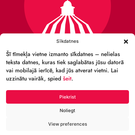
Sīkdatnes
Šī tīmekļa vietne izmanto sīkdatnes – nelielas
teksta datnes, kuras tiek saglabātas jūsu datorā
vai mobilajā ierīcē, kad jūs atverat vietni. Lai
VSIA „RĪGAS CIRKS”
uzzinātu vairāk, spied
šeit
.
Merķeļa iela 4,
Rīga, LV-1050, Latvija
Piekrist
Reģ. Nr.: 40003027789
Noliegt
TĀLRUNIS:
View preferences
+371 67213479