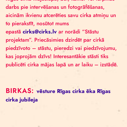
darbs pie intervēšanas un fotogrāfēšanas,
aicinām ikvienu atcerēties savu cirka atmiņu un
to pierakstīt, nosūtot mums
epastā
cirks@cirks.lv
ar norādi “Stāstu
projektam”. Priecāsimies dzirdēt par cirkā
piedzīvoto – stāstu, pieredzi vai piedzīvojumu,
kas joprojām dzīvs! Interesantākie stāsti tiks
publicēti cirka mājas lapā un ar laiku – izstādē.
BIRKAS:
vēsture
Rīgas cirka ēka
Rīgas
cirka jubileja