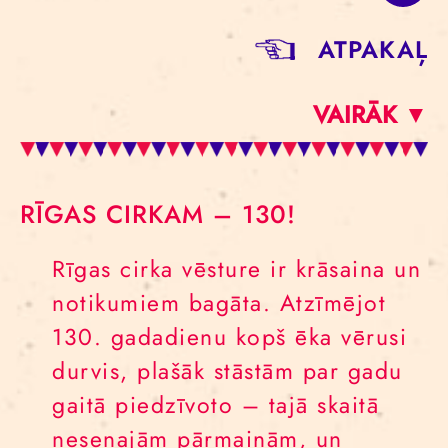
ATPAKAĻ
VAIRĀK ▼
RĪGAS CIRKAM – 130!
Rīgas cirka vēsture ir krāsaina un
notikumiem bagāta. Atzīmējot
130. gadadienu kopš ēka vērusi
durvis, plašāk stāstām par gadu
gaitā piedzīvoto – tajā skaitā
nesenajām pārmaiņām, un