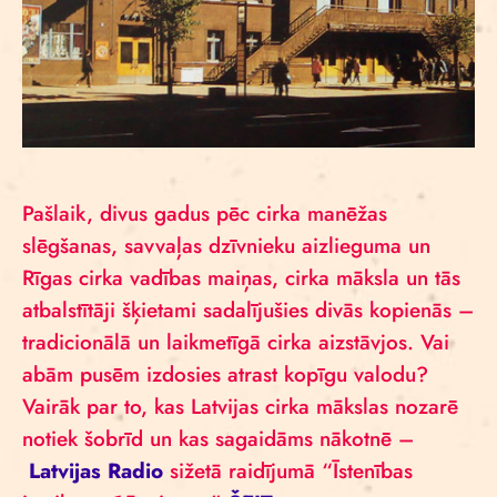
Pašlaik, divus gadus pēc cirka manēžas
slēgšanas, savvaļas dzīvnieku aizlieguma un
Rīgas cirka vadības maiņas, cirka māksla un tās
atbalstītāji šķietami sadalījušies divās kopienās –
tradicionālā un laikmetīgā cirka aizstāvjos. Vai
abām pusēm izdosies atrast kopīgu valodu?
Vairāk par to, kas Latvijas cirka mākslas nozarē
notiek šobrīd un kas sagaidāms nākotnē –
Latvijas Radio
sižetā raidījumā “Īstenības