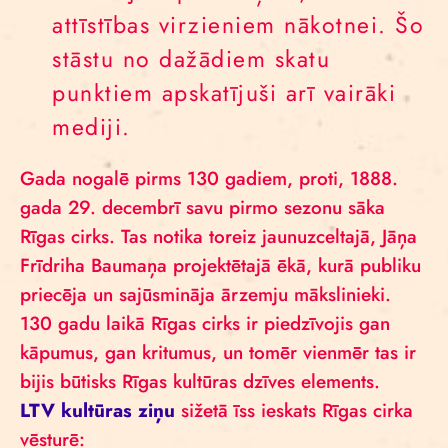
attīstības virzieniem nākotnei. Šo
stāstu no dažādiem skatu
punktiem apskatījuši arī vairāki
mediji.
Gada nogalē pirms 130 gadiem, proti, 1888.
gada 29. decembrī savu pirmo sezonu sāka
Rīgas cirks. Tas notika toreiz jaunuzceltajā, Jāņa
Frīdriha Baumaņa projektē
tajā ēkā, kurā publiku
priecēja un sajūsmināja ārzemju mākslinieki.
130 gadu laikā Rīgas cirks ir piedzīvojis gan
kāpumus, gan kritumus, un tomēr vienmēr tas ir
bijis būtisks Rīgas kultūras dzīves elements.
LTV kultūras ziņu
sižetā īss ieskats Rīgas cirka
vēsturē: