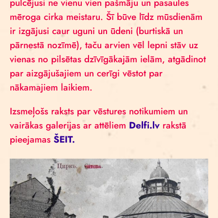
pulcējusi ne vienu vien pašmāju un pasaules
mēroga cirka meistaru. Šī būve līdz mūsdienām
ir izgājusi caur uguni un ūdeni (burtiskā un
pārnestā nozīmē), taču arvien vēl lepni stāv uz
vienas no pilsētas dzīvīgākajām ielām, atgādinot
par aizgājušajiem un cerīgi vēstot par
nākamajiem laikiem.
Izsmeļošs raksts par vēstures notikumiem un
vairākas galerijas ar attēliem
Delfi.lv
rakstā
pieejamas
ŠEIT.