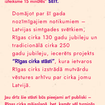
izteiksme 15 minūtēs”
ŠEIT.
Domājot par šī gada
nozīmīgajiem notikumiem –
Latvijas simtgades svētkiem,
Rīgas cirka 130 gadu jubileju un
tradicionālā cirka 250
gadu jubileju, iecerēts projekts
“Rīgas cirka stāsti”
, kura ietvaros
Rīgas cirks izstrādā mutvārdu
vēstures arhīvu par cirka jomu
Latvijā.
Jau drīz šie stāsti būs pieejami arī publiski –
Rīgas cirka mājaslapā, bet, kamēr vēl turpinās