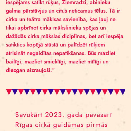
iespējams satikt rūķus, Ziemradzi, abinieku
galma pārstāvjus un citus neticamus tēlus. Tā ir
cirka un teātra māklsas savienība, kas ļauj ne
tikai apbrīnot cirka mākslinieku spējas un
dažādās cirka mākslas diciplīnas, bet arī iespēja
satikties kopējā stāstā un palīdzēt rūķiem
atrisināt negaidītas nepatikšanas. Būs mazliet
bailīgi, mazliet smieklīgi, mazliet mīlīgi un
diezgan aizraujoši.”
Savukārt 2023. gada pavasarī
Rīgas cirkā gaidāmas pirmās