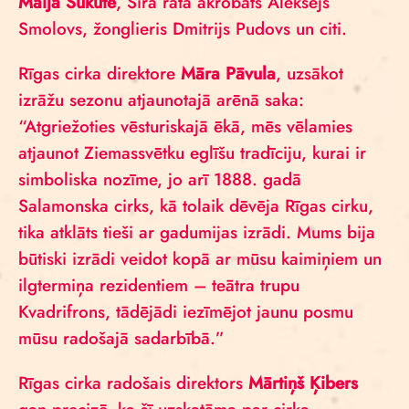
Maija Sukute
, Sīra rata akrobāts Aleksejs
Smolovs, žonglieris Dmitrijs Pudovs un citi.
Rīgas cirka direktore
Māra Pāvula
, uzsākot
izrāžu sezonu atjaunotajā arēnā saka:
“Atgriežoties vēsturiskajā ēkā, mēs vēlamies
atjaunot Ziemassvētku eglīšu tradīciju, kurai ir
simboliska nozīme, jo arī 1888. gadā
Salamonska cirks, kā tolaik dēvēja Rīgas cirku,
tika atklāts tieši ar gadumijas izrādi. Mums bija
būtiski izrādi veidot kopā ar mūsu kaimiņiem un
ilgtermiņa rezidentiem – teātra trupu
Kvadrifrons, tādējādi iezīmējot jaunu posmu
mūsu radošajā sadarbībā.”
Rīgas cirka radošais direktors
Mārtiņš Ķibers