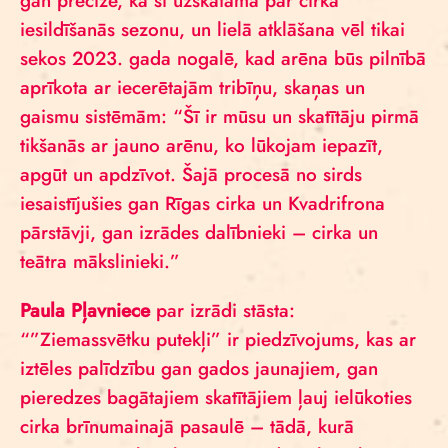
gan precizē, ka šī uzskatāma par cirka
iesildīšanās sezonu, un lielā atklāšana vēl tikai
sekos 2023. gada nogalē, kad arēna būs pilnībā
aprīkota ar iecerētajām tribīņu, skaņas un
gaismu sistēmām: “Šī ir mūsu un skatītāju pirmā
tikšanās ar jauno arēnu, ko lūkojam iepazīt,
apgūt un apdzīvot. Šajā procesā no sirds
iesaistījušies gan Rīgas cirka un Kvadrifrona
pārstāvji, gan izrādes dalībnieki – cirka un
teātra mākslinieki.”
Paula Pļavniece
par izrādi stāsta:
“”Ziemassvētku putekļi” ir piedzīvojums, kas ar
iztēles palīdzību gan gados jaunajiem, gan
pieredzes bagātajiem skatītājiem ļauj ielūkoties
cirka brīnumainajā pasaulē – tādā, kurā