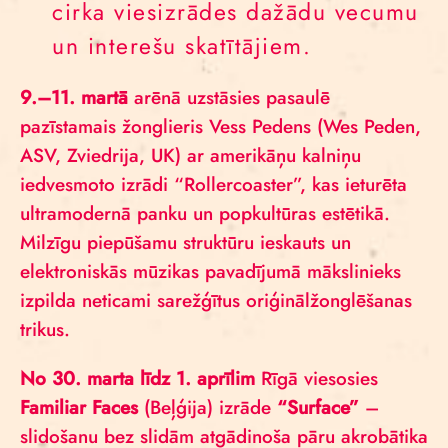
cirka viesizrādes dažādu vecumu
un interešu skatītājiem.
9.–11. martā
arēnā uzstāsies pasaulē
pazīstamais žonglieris Vess Pedens (Wes Peden,
ASV, Zviedrija, UK) ar amerikāņu kalniņu
iedvesmoto izrādi “Rollercoaster”, kas ieturēta
ultramodernā panku un popkultūras estētikā.
Milzīgu piepūšamu struktūru ieskauts un
elektroniskās mūzikas pavadījumā mākslinieks
izpilda neticami sarežģītus oriģinālžonglēšanas
trikus.
No 30. marta līdz 1. aprīlim
Rīgā viesosies
Familiar Faces
(Beļģija) izrāde
“Surface”
–
slidošanu bez slidām atgādinoša pāru akrobātika