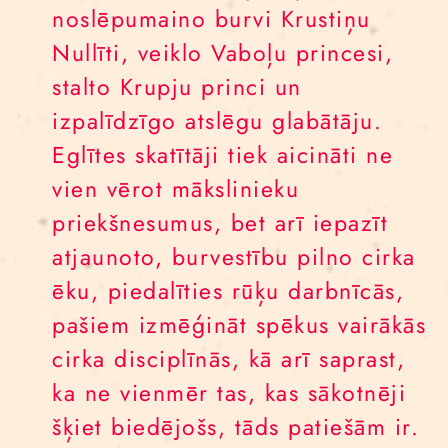
noslēpumaino burvi Krustiņu
Nullīti, veiklo Vaboļu princesi,
stalto Krupju princi un
izpalīdzīgo atslēgu glabātāju.
Eglītes skatītāji tiek aicināti ne
vien vērot mākslinieku
priekšnesumus, bet arī iepazīt
atjaunoto, burvestību pilno cirka
ēku, piedalīties rūķu darbnīcās,
pašiem izmēģināt spēkus vairākās
cirka disciplīnās, kā arī saprast,
ka ne vienmēr tas, kas sākotnēji
šķiet biedējošs, tāds patiešām ir.