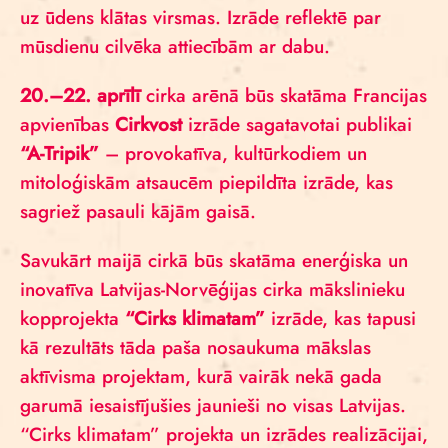
uz ūdens klātas virsmas. Izrāde reflektē par
mūsdienu cilvēka attiecībām ar dabu.
20.–22. aprīlī
cirka arēnā būs skatāma Francijas
apvienības
Cirkvost
izrāde sagatavotai publikai
“A-Tripik”
– provokatīva, kultūrkodiem un
mitoloģiskām atsaucēm piepildīta izrāde, kas
sagriež pasauli kājām gaisā.
Savukārt maijā cirkā būs skatāma enerģiska un
inovatīva Latvijas-Norvēģijas cirka mākslinieku
kopprojekta
“Cirks klimatam”
izrāde, kas tapusi
kā rezultāts tāda paša nosaukuma mākslas
aktīvisma projektam, kurā vairāk nekā gada
garumā iesaistījušies jaunieši no visas Latvijas.
“Cirks klimatam” projekta un izrādes realizācijai,