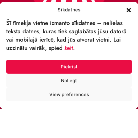
Sīkdatnes
Šī tīmekļa vietne izmanto sīkdatnes – nelielas
teksta datnes, kuras tiek saglabātas jūsu datorā
vai mobilajā ierīcē, kad jūs atverat vietni. Lai
VSIA „RĪGAS CIRKS”
uzzinātu vairāk, spied
šeit
.
Merķeļa iela 4,
Rīga, LV-1050, Latvija
Piekrist
Reģ. Nr.: 40003027789
Noliegt
TĀLRUNIS:
View preferences
+371 67213479
E-PASTS:
cirks@cirks.lv