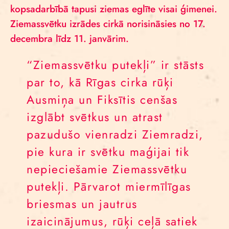
kopsadarbībā tapusi ziemas eglīte visai ģimenei.
Ziemassvētku izrādes cirkā norisināsies no 17.
decembra līdz 11. janvārim.
“Ziemassvētku putekļi” ir stāsts
par to, kā Rīgas cirka rūķi
Ausmiņa un Fiksītis cenšas
izglābt svētkus un atrast
pazudušo vienradzi Ziemradzi,
pie kura ir svētku maģijai tik
nepieciešamie Ziemassvētku
putekļi. Pārvarot miermīlīgas
briesmas un jautrus
izaicinājumus, rūķi ceļā satiek