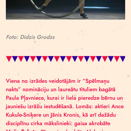
Foto: Didzis Grodzs
Viena no izrādes veidotājām ir “Spēlmaņu
nakts” nomināciju un laureātu tituliem bagātā
Paula Pļavniece, kurai ir liela pieredze bērnu un
jauniešu izrāžu iestudēšanā. Lomās: aktieri Ance
Kukule-Sniķere un Jānis Kronis, kā arī dažādu
disciplīnu cirka mākslinieki: gaisa akrobāte