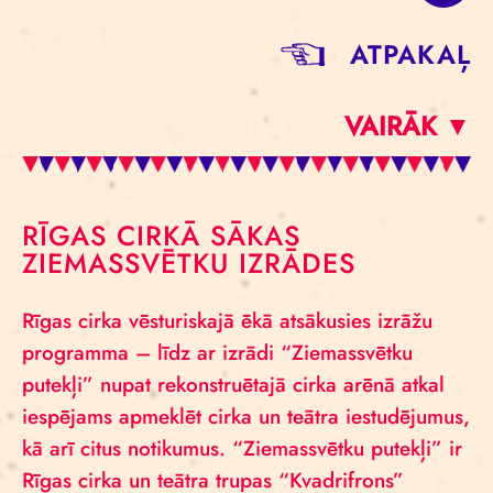
ATPAKAĻ
VAIRĀK ▼
RĪGAS CIRKĀ SĀKAS
ZIEMASSVĒTKU IZRĀDES
Rīgas cirka vēsturiskajā ēkā atsākusies izrāžu
programma – līdz ar izrādi “Ziemassvētku
putekļi” nupat rekonstruētajā cirka arēnā atkal
iespējams apmeklēt cirka un teātra iestudējumus,
kā arī citus notikumus. “Ziemassvētku putekļi” ir
Rīgas cirka un teātra trupas “Kvadrifrons”