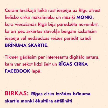
Ceram tuvākajā laikā rast iespēju uz Rīgu atvest
lielisko cirka mākslinieku un mūziķi
MONKI
,
kura viesošanās Rīgā bija paredzēta novembrī,
kā arī pēc ārkārtas stāvokļa beigām izskatīsim
iespēju vēl nedaudzas reizes parādīt izrādi
BRĪNUMA SKARTIE
.
Tikmēr gādāsim par interesantu digitālo saturu,
kam var sekot līdzi šeit un
RĪGAS CIRKA
FACEBOOK
lapā.
BIRKAS:
Rīgas cirks
izrādes
brīnuma
skartie
monki
ēkultūra
attālināti