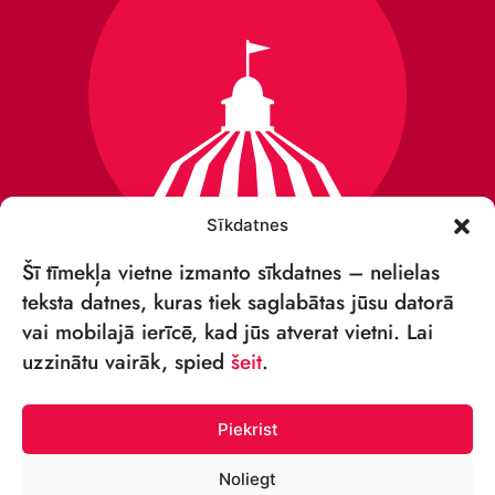
Sīkdatnes
Šī tīmekļa vietne izmanto sīkdatnes – nelielas
teksta datnes, kuras tiek saglabātas jūsu datorā
vai mobilajā ierīcē, kad jūs atverat vietni. Lai
VSIA „RĪGAS CIRKS”
uzzinātu vairāk, spied
šeit
.
Merķeļa iela 4,
Rīga, LV-1050, Latvija
Piekrist
Reģ. Nr.: 40003027789
Noliegt